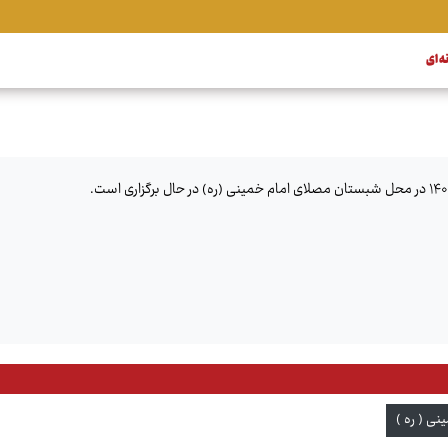
ه ای
ی ( ره )