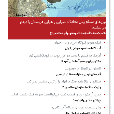
نیروهای مسلح یمن معادلات دریایی و هوایی عربستان را درهم
می‌شکنند
تثبیت معادله «محاصره در برابر محاصره»
تنگه هرمز؛ گلوگاه انرژی و نان جهان
آمریکا با محاصره دریایی ایران،…
آمریکا در قشم با بمب دو هزار پوندی، کودک‌کشی کرد
دکترین تروریسم آزمایشی آمریکا
انسان در اتصال با معنویت
قاب‌های غربی و مازاد معنا در اربعین
پنتاگون اطلاعات جنگ با ایران را از ترس منتشر نمی‌کند
وزارت جنگ یا سازمان سانسور؟!
یمن، آرامکو را زد و قیمت نفت می‌توانست سر به فلک بکشد، اما...
چرا تیر خلاص را نزدیم؟
وال‌استریت ژورنال، رسانه آمریکایی:
نشانه‌ای از تسلیم در ایرانی‌ها…