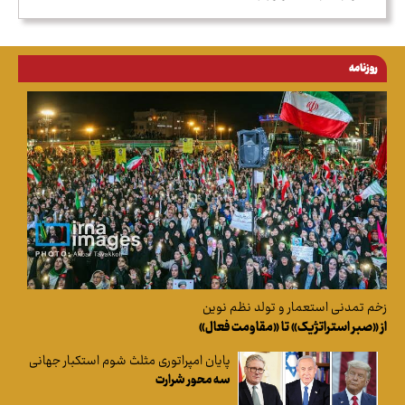
روزنامه
زخم تمدنی استعمار و تولد نظم نوین
از «صبر استراتژیک» تا «مقاومت فعال»
پایان امپراتوری مثلث شوم استکبار جهانی
سه‌ محور شرارت