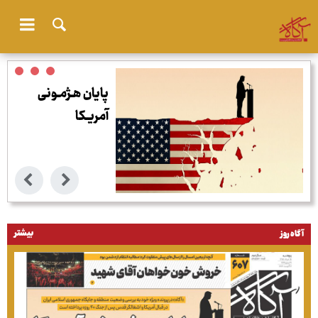
پایان هـژمـونی
آمریـکا
بیشتر
آگاه روز