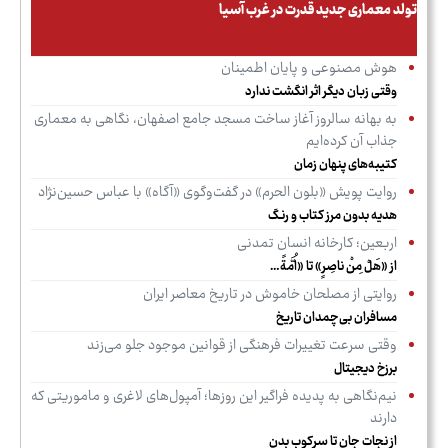
تولد معماری جدید قدرت در غرب آسیا
هوش مصنوعی و پایان اطمینان
وقتی زبان دیگر اثر انگشت ندارد
به بهانه سالروز آغاز ساخت مسجد جامع اصفهان، نگاهی به معماری
جذاب آن کرده‌ایم
کتیبه‌های پنهان زمان
روایت پویش «بلون الحرم» در گفت‌وگوی «آگاه» با عباس حسین‌نژاد
هدیه بدون مرز کتاب و رنـگ
اربعین؛ کارخانه انسان تمدنی
از «هَلْ مِنْ ناصِرٍ» تا «اُمَّةً…
روایتی از مصلحان خاموش در تاریخ معاصر ایران
مسافران بی‌چمدان تاریخ
وقتی سرعت تغییرات فرهنگی از قوانین موجود جلو می‌زند
برزخ دیجیتال
نیم‌نگاهی به پدیده فراگیر این روزها؛ آمپول‌های لاغری و ماموریتی که
دارند
از نجات جان تا سرکوب بدن