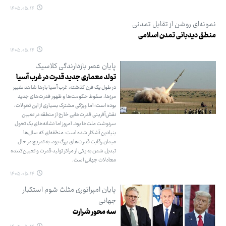
۱۴۰۵.۰۵.۱۴
نمونه‌ای روشن از تقابل تمدنی
منطق دیدبانی تمدن اسلامی
۱۴۰۵.۰۵.۱۴
پایان عصر بازدارندگی کلاسیک
تولد معماری جدید قدرت در غرب آسیا
در طول یک قرن گذشته، غرب آسیا بارها شاهد تغییر
مرزها، سقوط حکومت‌ها و ظهور قدرت‌های جدید
بوده است؛ اما ویژگی مشترک بسیاری از این تحولات،
نقش‌آفرینی قدرت‌هایی خارج از منطقه در تعیین
سرنوشت ملت‌ها بود. امروز اما نشانه‌های یک تحول
بنیادین آشکار شده است: منطقه‌ای که سال‌ها
میدان رقابت قدرت‌های بزرگ بود، به تدریج در حال
تبدیل شدن به یکی از مراکز تولید قدرت و تعیین‌کننده
معادلات جهانی است.
۱۴۰۵.۰۵.۱۴
پایان امپراتوری مثلث شوم استکبار
جهانی
سه‌ محور شرارت