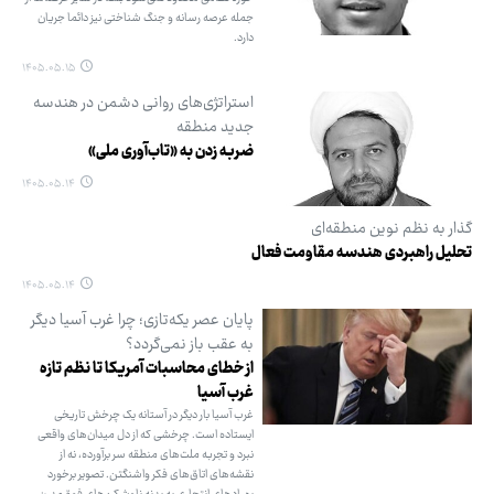
جمله عرصه رسانه و جنگ شناختی نیز دائما جریان
دارد.
۱۴۰۵.۰۵.۱۵
استراتژی‌های روانی دشمن در هندسه
جدید منطقه
ضربه زدن به «تاب‌آوری ملی»
۱۴۰۵.۰۵.۱۴
گذار به نظم نوین منطقه‌ای
تحلیل راهبردی هندسه مقاومت فعال
۱۴۰۵.۰۵.۱۴
پایان عصر یکه‌تازی؛ چرا غرب آسیا دیگر
به عقب باز نمی‌گردد؟
از خطای محاسبات آمریکا تا نظم تازه
غرب آسیا
غرب آسیا بار دیگر در آستانه یک چرخش تاریخی
ایستاده است. چرخشی که از دل میدان‌های واقعی
نبرد و تجربه ملت‌های منطقه سر برآورده، نه از
نقشه‌های اتاق‌های فکر واشنگتن. تصویر برخورد