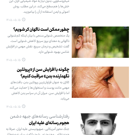
میکروسکوپی، بدون نیاز به مواد شیمیایی گران، این
خش‌ها را هم‌سطح می‌کند. در این مطلب، روش
اصولی و ایمن استفاده از آن را بیاموزید.
۱۴۰۵.۰۵.۱۵
چطور ممکن است ناگهان کر شویم؟
یک متخصص شنوایی‌سنجی با بیان اینکه کم‌شنوایی
ناگهانی به معنای بروز سریع کاهش شنوایی است،
گفت: تشخیص و درمان سریع، نقش مهمی در افزایش
شانس بهبود شنوایی دارد.
۱۴۰۵.۰۵.۱۵
چگونه با افزایش سن از «پروتئین
نگهدارنده بدن» مراقبت کنیم؟
کلاژن به عنوان فراوان‌ترین پروتئین بدن، بافت‌های
مهمی مانند پوست و استخوان‌ها را حمایت می‌کند
اما با افزایش سن، میزان آن در سراسر بدن کاهش
می‌یابد.
۱۴۰۵.۰۵.۱۵
رفتارشناسی رسانه‌های جبهه دشمن
هجوم رسانه‌ای علیه ایران
جنگ محور آمریکایی_صهیونیستی علیه ایران، صرفا به
حوزه نظامی محدود نمی‌شود بلکه در سایر عرصه‌ها از