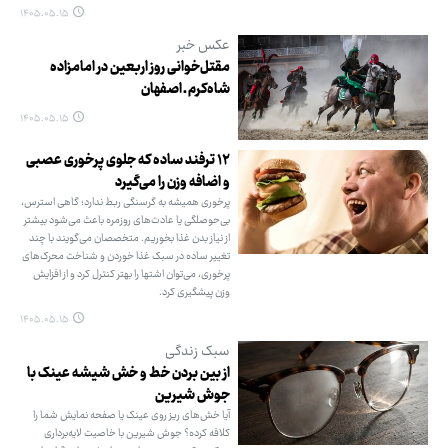
۱۴۰۵.۰۵.۱۵
عکس خبر
مقتل‌خوانی روز اربعین در امامزاده
شاه‌کرم ـ اصفهان
۱۴۰۵.۰۵.۱۵
۱۲ ترفند ساده که جلوی پرخوری عصبی
و اضافه ‌وزن را می‌گیرد
پرخوری همیشه به گرسنگی ربط ندارد؛ گاهی استرس،
بی‌حوصلگی یا عادت‌های روزمره باعث می‌شود بیشتر
از نیاز بدن غذا بخوریم. متخصصان می‌گویند با چند
تغییر ساده در سبک غذا خوردن و شناخت محرک‌های
پرخوری، می‌توان اشتها را بهتر کنترل کرد و از افزایش
وزن پیشگیری کرد.
۱۴۰۵.۰۵.۱۵
سبک زندگی
از بین بردن خط و خش شیشه عینک با
جوش شیرین
آیا خش‌های ریز روی عینک یا صفحه ‌نمایش شما را
کلافه کرده؟ جوش شیرین با خاصیت لایه‌برداری