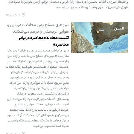
پرچم‌های سرخ «یا لثارات الحسین» در دستان زائران ایرانی و میزبانان عراقی، از بین‌الحرمین تا عمودهای
طریق، فریاد می‌زدند خون رهبر شهید انقلاب، مرز نمی‌شناسد.
۱۴۰۵.۰۵.۱۴
نیروهای مسلح یمن معادلات دریایی و
هوایی عربستان را درهم می‌شکنند
تثبیت معادله «محاصره در برابر
محاصره»
در روزهای اخیر، صحنه نبرد در یمن و اطراف آن بار دیگر
نشان داد که نیروهای مسلح یمن، با تکیه بر اراده ملی
و توانمندی‌های بومی، نه تنها در برابر تجاوزات مستمر
عربستان سعودی عقب‌نشینی نمی‌کنند، بلکه معادله
جدیدی از بازدارندگی را تحمیل کرده‌اند. گزارش‌های
رسمی و بیانیه‌های سخنگوی نیروهای مسلح یمن،
یحیی سریع، همراه با موضع‌گیری وزارت امور خارجه
دولت نجات ملی یمن، تصویری روشن از تشدید
درگیری‌ها و شکست راهبرد سعودی در فرار از
پیامدهای اقدامات تجاوزکارانه خود ارائه می‌دهد. این
تحولات که همزمان با حملات هوایی به صنعا و
حوادث دریایی در باب‌المندب رخ داده، نشان‌دهنده
ورود درگیری به مرحله‌ای تازه است که در آن «محاصره
در برابر محاصره» دیگر یک شعار نیست، بلکه واقعیتی
تثبیت‌شده محسوب می‌شود.