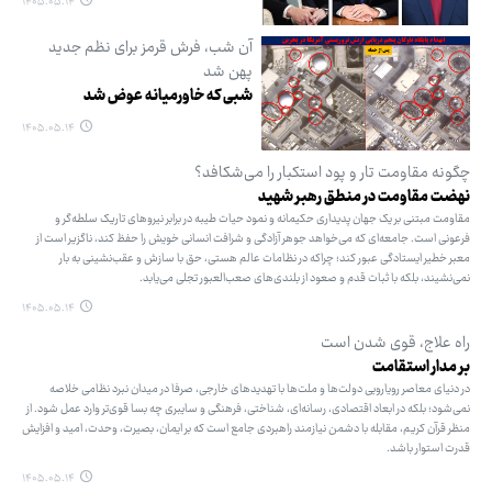
۱۴۰۵.۰۵.۱۴
آن شب، فرش قرمز برای نظم جدید
پهن شد
شبی که خاورمیانه عوض شد
۱۴۰۵.۰۵.۱۴
چگونه مقاومت تار و پود استکبار را می‌شکافد؟
نهضت مقاومت در منطق رهبر شهید
مقاومت مبتنی بر یک جهان پدیداری حکیمانه و نمود حیات طیبه در برابر نیروهای تاریک سلطه‌گر و
فرعونی است. جامعه‌ای که می‌خواهد جوهر آزادگی و شرافت انسانی خویش را حفظ کند، ناگزیر است از
معبر خطیر ایستادگی عبور کند؛ چراکه در نظامات عالم هستی، حق با سازش و عقب‌نشینی به بار
نمی‌نشیند، بلکه با ثبات قدم و صعود از بلندی‌های صعب‌العبور تجلی می‌یابد.
۱۴۰۵.۰۵.۱۴
راه علاج، قوی شدن است
بر مدار استقامت
در دنیای معاصر رویارویی دولت‌ها و ملت‌ها با تهدیدهای خارجی، صرفا در میدان نبرد نظامی خلاصه
نمی‌شود؛ بلکه در ابعاد اقتصادی، رسانه‌ای، شناختی، فرهنگی و سایبری چه بسا قوی‌تر وارد عمل شود. از
منظر قرآن کریم، مقابله با دشمن نیازمند راهبردی جامع است که بر ایمان، بصیرت، وحدت، امید و افزایش
قدرت استوار باشد.
۱۴۰۵.۰۵.۱۴