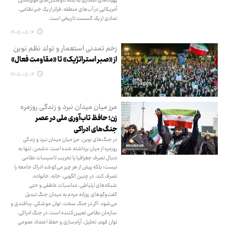
پهپادهای انتحاری به بدنه ناوشکن‌های فوق‌مدرن
آمریکایی در آب‌های منطقه، فراتر از یک خبر نظامی،
نمادی از یک گسست تاریخی است.
۱۴۰۵.۰۵.۱۴
زخم تمدنی استعمار و تولد نظم نوین
از «صبر استراتژیک» تا «مقاومت فعال»
۱۴۰۵.۰۵.۱۴
مرز میان میدان نبرد و زندگی روزمره
زن؛ حافظ تاب‌آوری ملی در عصر
جنگ‌های ادراکی
در جنگ‌های نوین، مرز میان میدان نبرد و زندگی
روزمره از میان برداشته شده است. دشمن، تنها به
دنبال تصرف جغرافیا یا تخریب تاسیسات نظامی
نیست؛ بلکه پیش از هر چیز می‌کوشد ادراک جامعه را
تصرف کند. در چنین الگویی، خانه، خانواده،
شبکه‌های ارتباطی، مناسبات عاطفی و حتی
گفت‌وگوهای روزانه مردم به میدان جنگ تبدیل
می‌شود. اگر در جنگ سخت، توان موشکی، پدافندی و
سازمان نظامی تعیین‌کننده است، در جنگ ادراکی،
توان فهم، تحلیل، آرام‌سازی و حفظ اعتماد عمومی