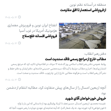
منطقه در آستانه نظم نوین
از فروپاشی استعمار تا افق مقاومت
۱۴۰۵.۰۵.۱۴
انفتاح ایران نوین و فروریزش معماری
هژمونیک آمریکا در غرب آسیا
فروپاشی افسانه خلع‌سلاح
۱۴۰۵.۰۵.۱۴
دفتر رهبر انقلاب:
مطالب خارج از مراجع رسمی فاقد سندیت است
روابط عمومی دفتر رهبر انقلاب اسلامی روز گذشته ۱۴ مرداد، در اطلاعیه‌ای تاکید کرد که مرجع رسمی
انتشار پیام‌ها، اخبار و مطالب مرتبط با آیت‌الله سیدمجتبی حسینی‌خامنه‌ای، دفتر ایشان و دفتر حفظ و
نشر آثار رهبر انقلاب است و هرگونه مطالبی خارج از این چارچوب، فاقد سندیت و صحت است.
۱۴۰۵.۰۵.۱۴
آنچه اربعین امسال را از سال‌های پیش متفاوت ‌کرد، مطالبه انتقام از دشمن
بود
خروش خون‌خواهان آقای شهید
نفیسه محمدی: اربعین امسال، مسیر نجف تا کربلا روایتگری بود از داستانی که این بار با واژه
«خون‌خواهی» گره خورده بود. نه یک شعار گذرا، که آینه تمام‌نمای عهدی دوباره با رهبر شهید؛ آنجا که