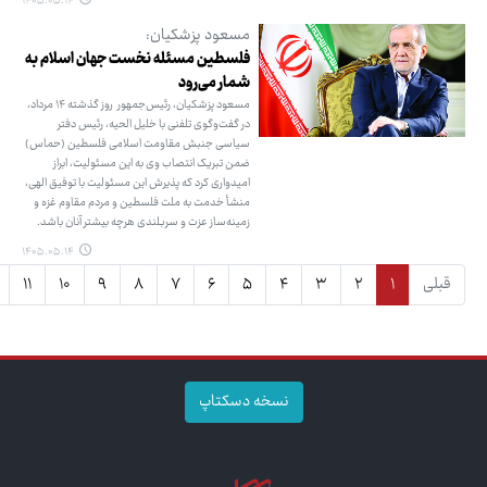
۱۴۰۵.۰۵.۱۴
مسعود پزشکیان:
فلسطین مسئله نخست جهان اسلام به
شمار می‌رود
مسعود پزشکیان، رئیس‌جمهور روز گذشته ۱۴ مرداد،
در گفت‌وگوی تلفنی با خلیل الحیه، رئیس دفتر
سیاسی جنبش مقاومت اسلامی فلسطین (حماس)
ضمن تبریک انتصاب وی به این مسئولیت، ابراز
امیدواری کرد که پذیرش این مسئولیت با توفیق الهی،
منشأ خدمت به ملت فلسطین و مردم مقاوم غزه و
زمینه‌ساز عزت و سربلندی هرچه بیشتر آنان باشد.
۱۴۰۵.۰۵.۱۴
قبلی
۱
۲
۳
۴
۵
۶
۷
۸
۹
۱۰
۱۱
نسخه دسکتاپ