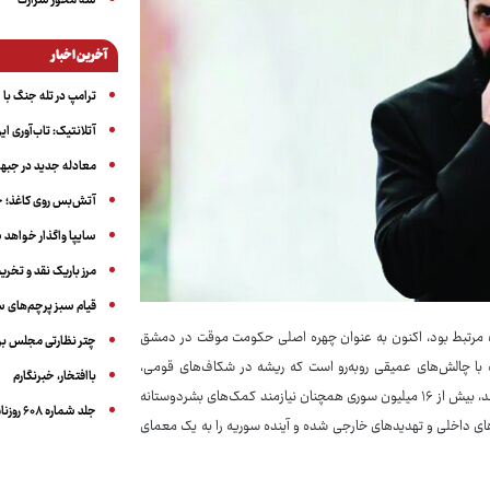
سه‌ محور شرارت
آخرین اخبار
ترامپ در تله جنگ با ا
آتلانتیک: تاب‌آوری ای
معادله جدید در جبه
آتش‌بس روی کاغذ؛ ج
سایپا واگذار خواهد ش
مرز باریک نقد و تخری
قیام سبز پرچم‌های 
ئت تحریرالشام»(HTS)، که پیشتر با القاعده مرتبط بود، اکنون به عنوان چهره اصلی حکومت موقت در دمشق
چتر نظارتی مجلس بر
لکه با چالش‌های عمیقی روبه‌رو است که ریشه در شکاف‌های قومی،
باافتخار، خبرنگارم
دخالت‌های خارجی و ضعف‌های ساختاری دارد. بر اساس گزارش‌های سازمان ملل متحد، بیش از ۱۶ میلیون سوری همچنان نیازمند کمک‌های بشردوستانه
جلد شماره ۶۰۸ روزنامه آگاه
 زمینه‌ساز ناآرامی‌های داخلی و تهدیدهای خارجی شده و آینده سوریه را به یک معمای