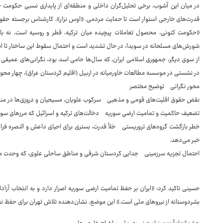
در میان این آشوب، برخی تحلیل‌گران داخلی و منطقه‌ای از پایداری نسبی حکومت جو
قدرت‌های خارجی استوار است تا حمایت مردمی. «اوس نزار»، کارشناس برجسته حقوق بی
«حکومت کنونی، محصول تعاملات پیچیده میان ترکیه، قطر و روسیه است، نه باز
شورش‌های مسلحانه در سویدا، در حال تشدید است و احتمال سقوط این ساختار تا ابتدای سال ۲۰۲۶ میلادی، بیش از ۶۰ درصد ب
از سوی دیگر، جمهوری اسلامی ایران، که سال‌ها حامی اسد بود، نگرانی‌های عمیقی
در نشستی در موسسه مطالعات خاورمیانه در اربیل (اقلیم کردستان عراق)، چهار محور 
محور نگرانی توضیح مختصر
نقض حقوق اقلیت‌های قومی و مذهبی سرکوب علویان، مسیحیان و دروزی‌ها در مناطق تحت کنترل HTS که می‌تواند به پا
تضعیف حاکمیت و تمامیت ارضی سوریه دخالت‌های ترکیه و اسرائیل که مرزهای سوریه
خبر می‌دهد.
احتمال تجزیه سرزمینی جدایی کردستان شرقی و مناطق ساحلی علوی، که وحدت ملی 
حسینی تاکید کرد: «ایران بر حفظ تمامیت ارضی سوریه اصرار دارد و به انتخاب آزادا
بشردوستانه از نیروهای ملی است.» این موضع، نشان‌دهنده تلاش تهران برای حفظ ن