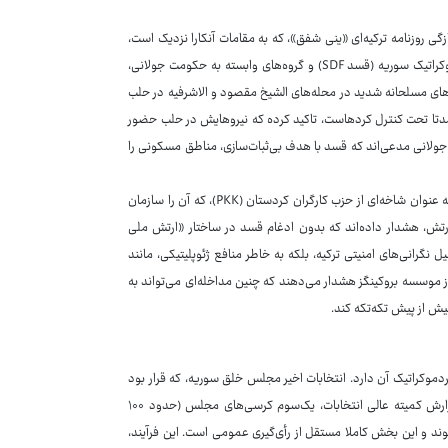
گی روزنامه ترکیه‌ای «ینی شفق»، که به مقامات آنکارا نزدیک است،
گزارش داد که ارتش ترکیه ممکن است در صورت تشدید تنش‌ها میان نیروهای دموکراتیک سوریه (قسد SDF) و گروه‌های وابسته به حکومت جولانی،
های مسلحانه شدید در محله‌های الشیخ مقصود و الاشرفیه در حلب
ند. قسد، که عمدتا تحت کنترل کردهاست، تاکید کرده که نیروهایش در حلب حضور
 جولانی مدعی‌اند که قسد با هدف بی‌ثبات‌سازی، مناطق مسکونی را
ترکیه، که از سال ۲۰۱۶ چندین عملیات نظامی در شمال سوریه انجام داده، قسد را به عنوان شاخه‌ای از حزب کارگران کردستان (PKK)، که آن را سازمان
 ارتش، هشدار داده‌اند که بدون ادغام قسد در ساختار «ارتش ملی
ل نگرانی‌های امنیتی ترکیه، بلکه به خاطر منافع ژئوپلیتیکی، مانند
ز موسسه بروکینگز هشدار می‌دهند که چنین مداخله‌ای می‌تواند به
بیش از پیش تکه‌تکه کند.
وکراتیک آن دارد. انتخابات اخیر مجلس خلق سوریه، که قرار بود
نمادی از گذار به دموکراسی باشد، با انتقادات گسترده‌ای همراه شد. بر اساس گزارش کمیته عالی انتخابات، یک‌سوم کرسی‌های مجلس (حدود ۱۰۰
ی‌شوند و این بخش کاملا مستقل از رأی‌گیری عمومی است. این فرآیند،