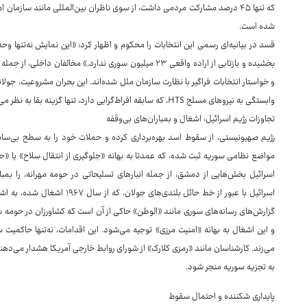
شده است.
قسد در بیانیه‌ای رسمی این انتخابات را محکوم و اظهار کرد: «این نمایش نه‌تنها 
بخشیده و بازتابی از اراده واقعی ۲۳ میلیون سوری ندارد.» مخال
و خواستار انتخابات فراگیر با نظارت سازمان ملل شده‌اند. این بحران مشروعیت، جول
وابستگی به نیروهای مسلح HTS، که سابقه افراط‌گرایی دارد، تنها گزینه بقا به نظر می‌رسد.
تجاوزات رژیم اسرائیل: اشغال و بمباران‌های بی‌وقفه
مواضع نظامی سوریه ثبت شده، که عمدتا به بهانه «جلوگیری از انتقال سلاح» یا «
اسرائیل با عبور از خط حائل بلندی
و این اشغال به بهانه «امنیت مرزی» توجیه می‌شود. این اقدامات، نه‌تنها حاکمیت
می‌زند. کارشناسان مانند «رمزی کلارک» از شورای روابط خارجی آمریکا هشدار می‌دهن
به تجزیه سوریه منجر شود.
پایداری شکننده و احتمال سقوط