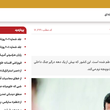
ه ای
کد مطلب:
۱۶٬۷۹۹
پربازدید
جلد شماره ۶۰۷ روزنامه آگاه
جلد شماره ۶۰۸ روزنامه آگاه
پایان هـژمـونی آمریـک
واخر سال ۲۰۲۴، وارد مرحله‌ انتقالی پرتلاطم شده است. این کشور که بیش از یک دهه درگیر جنگ داخلی
فروپاشی افسانه خلع
‌وپنجه نرم می‌کند.
از «صبر استراتژیک» 
از خطای محاسبات آمری
شبی که خاورمیانه 
منطق دیدبانی تمدن 
از «نظم» سایکس-پیک