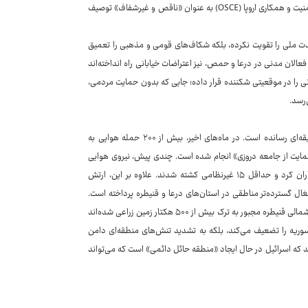
که تنها ۴۵ درصد مشارکت مردمی داشت، از سوی ناظران بین‌المللی مانند سازمان امنیت و همکاری اروپا (OSCE) به عنوان «ناقص و غیرشفاف» توصیف
وحدت ملی را تقویت نکرده، بلکه شکاف‌های قومی و مذهبی را تعمیق
فان داخلی، از جمله فعالان مدنی در درعا و حمص، نیز اعتراضات خیابانی راه انداخته‌اند
انی را در موقعیتی شکننده قرار داده؛ جایی که بدون حمایت مردمی،
رژیم صهیونیستی، از سقوط اسد بهره‌برداری کرده و حملات خود را به سطح بی‌سابقه‌ای رسانده است. در ماه‌های اخیر، بیش از ۲۰۰ حمله هوایی به
حمایت از جامعه دروزی» انجام شده است. چندی پیش، نیروی هوایی
اسرائیل بخش‌هایی از دمشق، از جمله انبارهای تسلیحاتی در حومه مهرانه، را بمباران کرد و حداقل ۱۵ غیرنظامی کشته شدند. علاوه بر این، ارتش
‌های جولان، که از سال ۱۹۶۷ اشغال شده، به اشغال گسترده‌تر مناطقی در استان‌های درعا و قنیطره پرداخته است.
گزارش‌های رسانه‌های سوری مانند «الوطن» حاکی از آن است که کشاورزان در حومه شمالی قنیطره مجبور به ترک بیش از ۵۰۰ هکتار زمین زراعی شده‌اند
 سوریه را تضعیف می‌کند، بلکه به تشدید تنش‌های منطقه‌ای دامن
د که اسرائیل در حال ایجاد «منطقه حائل دائمی» است که می‌تواند