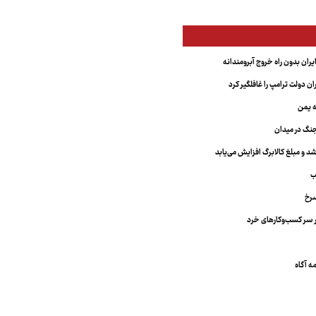
یران بدون راه خروج آبرومندانه
ران دولت ترامپ را غافلگیر کرد
ه یمن
نگ در میدان
د و مبلغ کالابرگ افزایش می‌یابد
ب
سرخ
 سر کسب‌وکارهای خرد