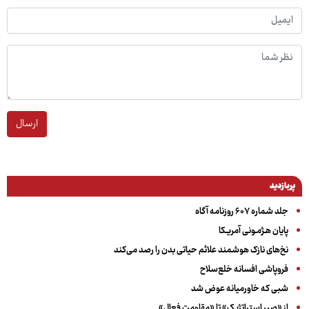
ارسال
پربازدید
جلد شماره ۶۰۷ روزنامه آگاه
پایان هـژمـونی آمریـکا
نخ‌های نازک هوشمند علائم حیاتی بدن را رصد می‌کند
فروپاشی افسانه خلع‌سلاح
شبی که خاورمیانه عوض شد
از «صبر استراتژیک» تا «مقاومت فعال»