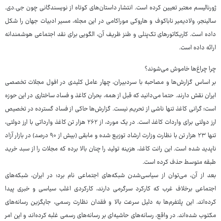
ژورنالیسم معتبر تعیین کرده است. انتشار داستان‌های کوتاه از نویسندگانی چون جی.دی.
سالینجر، ولادیمیر ناباکوف و هاروکی موراکامی در این مجله، مسیر ادبیات جهان را شکل
داده است. کاریکاتورهای تک‌پنلی و طنز ظریف آن، الگویی برای نقد اجتماعی هوشمندانه
ارائه داده است.
چرا چراغ‌ها خاموش می‌شوند؟
بر اساس گزارش‌ها و مصاحبه با سردبیران، چهار عامل کلیدی در افول مجلات تخصصی
ایران نقش دارند. حتما می‌دانید که قبل از همه، بحران کاغذ و فساد ساختاری در این حوزه
است؛ گرانی کاغذ تنها ناشی از تحریم نیست. گزارش‌ها حاکی از فساد گسترده در تخصیص
ارز دولتی برای واردات کاغذ است. در یک مورد، از ۲۶۲ هزار تن کاغذ وارداتی با ارز دولتی،
تنها ۲۳ هزار تن با نظارت وزارت ارشاد توزیع شده و مابقی (بیش از ۹۰ درصد) در بازار آزاد
ناپدید شده است. این رانت کاغذ، هزینه تولید را چنان بالا برده که مجلات را از سبد خرید
طبقه متوسط حذف کرده است.
بعد از آن، می‌توان از سیاسی‌شدن شبکه‌های اجتماعی نام برد؛ در ایران، شبکه‌های
اجتماعی برخلاف غرب که کارکرد سرگرمی دارند، کارکردی اغلب سیاسی و خبری پیدا
کرده‌اند. این پلتفرم‌ها به دلیل سرعت بالا و فقدان نظارت رسمی، جایگزین رسانه‌های
مکتوب شده‌اند. در واقع، رسانه‌های حاشیه‌ای بر رسانه‌های رسمی غلبه کرده‌اند و این امر