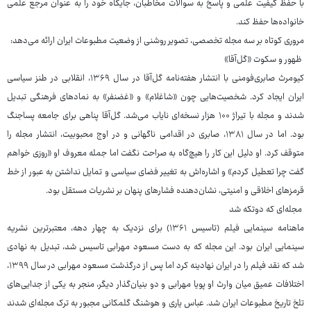
با حفظ کیفیت علمی و پاسخ به سوالات مخاطبان، جایگاه خود را به عنوان مرجع علمی
خانواده‌ها حفظ کند.
مروری کوتاه بر سه مجله تخصصی، تصویر روشنی از وضعیت مطبوعات ایران ارائه می‌دهد:
ظهور و سکوت «گل‌آقا»
کیومرث صابری‌فومنی با انتشار هفته‌نامه گل‌آقا در سال ۱۳۶۹، انقلابی در طنز سیاسی
ایران ایجاد کرد. شخصیت‌هایی چون «شاغلام» و «غضنفر» به نمادهای فرهنگی تبدیل
شدند و مجله با تیراژ ۱۰۰ هزار نسخه‌ای نایاب می‌شد. گل‌آقا پناهی برای جامعه پساجنگ
بود. اما در سال ۱۳۸۱، صابری در اقدامی ناگهانی و در اوج محبوبیت، انتشار مجله را
متوقف کرد. او دلیل این کار را هیچ‌گاه به صراحت نگفت اما جمله معروف او «روزی خواهم
گفت چرا تعطیل کردم» و اشاره‌اش به تغییر فضای سیاسی و تمایل نداشتن به عبور از خط
قرمزهای اخلاقی و امنیتی، نشان‌دهنده فشارهای پنهان بر نشریات مستقل بود.
مجله‌ای که دوتکه شد
ماهنامه سینمایی فیلم (تاسیس ۱۳۶۱) برای نزدیک به چهار دهه، معتبرترین نشریه
سینمایی ایران بود. این مجله که به دست مسعود مهرابی تاسیس شد، تبدیل به نهادی
شد که نقد فیلم را در ایران نهادینه کرد اما پس از درگذشت مسعود مهرابی در سال ۱۳۹۹،
اختلافات عمیق میان وارث او پویا مهرابی و دو بنیان‌گذار دیگر، منجر به یکی از جدایی‌های
تلخ تاریخ مطبوعات ایران شد. عباس یاری و هوشنگ گلمکانی مجبور به ترک مجله‌ای شدند