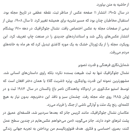
از حاشیه به متن بیاورد.
در سال ۱۹۰۵، انتشار ۱۱ صفحه عکس از مناظر تبت، نقطه عطفی در تاریخ مجله بود.
استقبال مخاطبان چنان بود که مسیر نشریه برای همیشه تغییر کرد. تا سال ۱۹۰۸، بیش از
نیمی از صفحات مجله به عکس اختصاص یافت. نشنال جئوگرافیک در دهه ۱۹۱۰ پیشگام
انتشار عکس‌های رنگی شد و استانداردهای جدیدی را در صنعت چاپ تعریف کرد. این
رویکرد، مجله را از یک ژورنال خشک به یک موزه کاغذی تبدیل کرد که هر ماه به خانه‌های
مردم می‌رفت.
شمایل‌نگاری فرهنگی و قدرت تصویر
نشنال جئوگرافیک تنها به ثبت طبیعت بسنده نکرد؛ بلکه راوی داستان‌های انسانی شد.
مشهورترین نمونه این قدرت روایتگری، پرتره «شربت گلا» یا همان دختر افغان است که
توسط استیو مک‌کوری در اردوگاه پناهندگان ناصر باغ پاکستان در سال ۱۹۸۴ ثبت و در
ژوئن ۱۹۸۵ روی جلد مجله رفت. چشمان سبز و نافذ این دختربچه، بدون نیاز به هیچ
کلمه‌ای، رنج یک ملت و آوارگی ناشی از جنگ را فریاد می‌زد.
عکاسان نشنال جئوگرافیک، مانند کریس جانز که بعدها سردبیر شد، فلسفه‌ای عمیق در
پشت لنزهای خود دارند. جانز می‌گوید: «من می‌خواهم عکس‌هایم در چندین سطح عمل
کنند: بصری، احساسی و فکری. هدف فتوژورنالیسم من پرداختن به تجربه جهانی زندگی