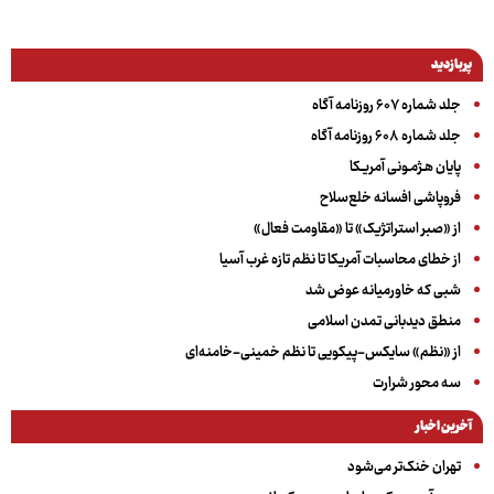
پربازدید
جلد شماره ۶۰۷ روزنامه آگاه
جلد شماره ۶۰۸ روزنامه آگاه
پایان هـژمـونی آمریـکا
فروپاشی افسانه خلع‌سلاح
از «صبر استراتژیک» تا «مقاومت فعال»
از خطای محاسبات آمریکا تا نظم تازه غرب آسیا
شبی که خاورمیانه عوض شد
منطق دیدبانی تمدن اسلامی
از «نظم» سایکس-پیکویی تا نظم خمینی-خامنه‌ای
سه‌ محور شرارت
آخرین اخبار
تهران خنک‌تر می‌شود