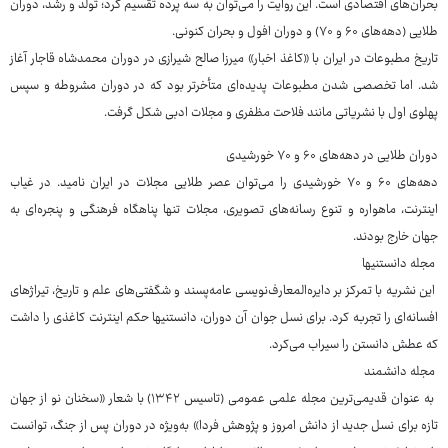
بحران‌های اقتصادی است. این روایت را می‌توان به سه پرده تقسیم کرد؛ تولد و رشد، دوران
طلایی (دهه‌های ۶۰ و ۷۰) و دوران افول و بحران کنونی.
تاریخ مطبوعات در ایران با «کاغذ اخبار» میرزا صالح شیرازی در دوران محمدشاه قاجار آغاز
شد. اما تخصصی شدن مطبوعات پدیده‌ای متأخرتر بود که در دوران مشروطه و سپس
پهلوی اول با نشریاتی مانند فلاحت مظفری و مجلات ادبی شکل گرفت.
دوران طلایی در دهه‌های ۶۰ و ۷۰ خورشیدی
دهه‌های ۶۰ و ۷۰ خورشیدی را می‌توان عصر طلایی مجلات در ایران نامید. در غیاب
اینترنت، ماهواره و تنوع رسانه‌های تصویری، مجلات تنها پناهگاه فرهنگی و پنجره‌ای به
جهان خارج بودند.
مجله دانستنیها
این نشریه با تمرکز بر دایره‌المعارف‌نویسی عامه‌پسند و شگفتی‌های علم و تاریخ، تیراژهای
افسانه‌ای را تجربه کرد. برای نسل جوان آن دوران، دانستنیها حکم اینترنت کاغذی را داشت
که عطش دانستن را سیراب می‌کرد.
مجله دانشمند
به عنوان قدیمی‌ترین مجله علمی عمومی (تاسیس ۱۳۴۲) با شعار «سخنان نو از جهان
تازه برای نسل جدید از دانش امروز و پژوهش فردا» به‌ویژه در دوران پس از جنگ، توانست