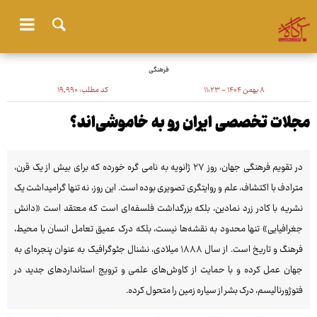
فرهنگی
۸ بهمن ۱۴۰۴ - ۱۱:۲۳
کد مطلب:
۱۹٬۹۹۰
مجلات تخصصی ایران رو به خاموشی‌اند؟
در تقویم فرهنگی جهان، روز ۲۷ ژانویه به نامی گره خورده که برای بیش از یک قرن،
مترادف با اکتشاف، علم و روایتگری تصویری بوده است. این روز، نه تنها گرامیداشت یک
نشریه با کادر زرد نمادین، بلکه بزرگداشت فلسفه‌ای است که معتقد است «دانش
جغرافیایی» تنها محدود به نقشه‌ها نیست، بلکه درک عمیق تعامل انسان با محیط،
فرهنگ و تاریخ است. از سال ۱۸۸۸ میلادی، نشنال جئوگرافیک به عنوان پنجره‌ای به
جهان عمل کرده و با حمایت از کاوش‌های علمی و ترویج استانداردهای جدید در
فتوژورنالیسم، درک بشر از سیاره زمین را متحول کرده.