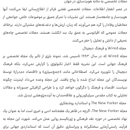
مجلات تخصصی به مثابه هویت‌سازی در جهان
در عصر انفجار اطلاعات، مجلات تخصصی نقشی فراتر از اطلاع‌رسانی ایفا می‌کنند؛ آنها
هویت‌ساز و جامعه‌ساز هستند. این نشریات با تمرکز عمیق بر موضوعات خاص، جوامعی از
مخاطبان وفادار را گرد هم می‌آورند که زبان، ارزش‌ها و دغدغه‌های مشترکی دارند. برخلاف
مجلات عمومی که اقیانوسی به عمق یک بند انگشت هستند، مجلات تخصصی چاه‌های
عمیقی از دانش و تحلیل را حفر می‌کنند.
مجله Wired و فرهنگ دیجیتال
مجله Wired که در سال ۱۹۹۳ تاسیس شد، نمونه بارزی از تاثیر یک مجله تخصصی بر
فرهنگ جهانی است. این نشریه فقط اخبار تکنولوژی را گزارش نمی‌کرد، بلکه فرهنگ
دیجیتال را تئوریزه می‌کرد. اصطلاحاتی مانند «جمع‌سپاری» و «اقتصاد دم‌دراز» توسط
نویسندگان این مجله ابداع شده یا رواج یافتند. این مجله وعده می‌داد اینترنت چگونه
سیاست، اقتصاد و فرهنگ را دگرگون خواهد کرد و با طراحی گرافیکی جسورانه و مقالات
تحلیلی به کتاب مقدس سیلیکون‌ولی و علاقه‌مندان به آینده‌پژوهشی تبدیل شد.
مجله The New Yorker و استاندارد روشنفکری
مجله The New Yorker، اگرچه در ظاهر یک هفته‌نامه ادبی و خبری است اما به عنوان یک
نهاد تخصصی در حوزه نقد فرهنگی و ژورنالیسم روایی عمل می‌کند. شهرت این مجله به
فرآیند راستی‌آزمایی سختگیرانه و ویراستاری دقیق آن است که استانداردی جهانی برای