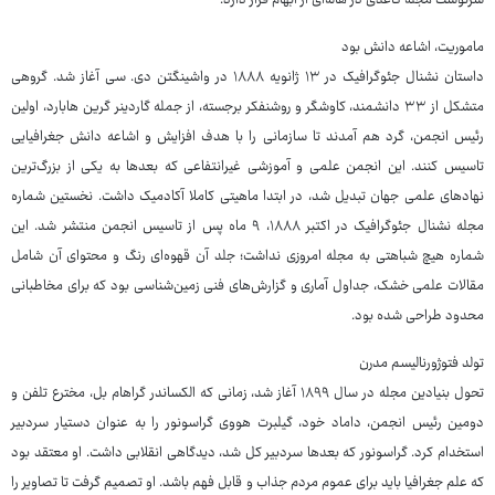
سرنوشت مجله کاغذی در هاله‌ای از ابهام قرار دارد.
ماموریت، اشاعه دانش بود
داستان نشنال جئوگرافیک در ۱۳ ژانویه ۱۸۸۸ در واشینگتن دی. سی آغاز شد. گروهی
متشکل از ۳۳ دانشمند، کاوشگر و روشنفکر برجسته، از جمله گاردینر گرین هابارد، اولین
رئیس انجمن، گرد هم آمدند تا سازمانی را با هدف افزایش و اشاعه دانش جغرافیایی
تاسیس کنند. این انجمن علمی و آموزشی غیرانتفاعی که بعدها به یکی از بزرگ‌ترین
نهادهای علمی جهان تبدیل شد، در ابتدا ماهیتی کاملا آکادمیک داشت. نخستین شماره
مجله نشنال جئوگرافیک در اکتبر ۱۸۸۸، ۹ ماه پس از تاسیس انجمن منتشر شد. این
شماره هیچ شباهتی به مجله امروزی نداشت؛ جلد آن قهوه‌ای رنگ و محتوای آن شامل
مقالات علمی خشک، جداول آماری و گزارش‌های فنی زمین‌شناسی بود که برای مخاطبانی
محدود طراحی شده بود.
تولد فتوژورنالیسم مدرن
تحول بنیادین مجله در سال ۱۸۹۹ آغاز شد، زمانی که الکساندر گراهام بل، مخترع تلفن و
دومین رئیس انجمن، داماد خود، گیلبرت هووی گراسونور را به عنوان دستیار سردبیر
استخدام کرد. گراسونور که بعدها سردبیر کل شد، دیدگاهی انقلابی داشت. او معتقد بود
که علم جغرافیا باید برای عموم مردم جذاب و قابل فهم باشد. او تصمیم گرفت تا تصاویر را