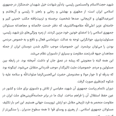
شهید حجت‌الاسلام والمسلمین رئیسی، یادآور شهادت خیل شهیدان خدمتگزار در جمهوری
اسلامی ایران است؛ از مطهری و بهشتی و رجایی و باهنر، تا رئیسی و آل‌هاشم و
امیرعبداللهیان و لاریجانی، صدها شخصیت برجسته و تربیت‌یافته مکتب خمینی کبیر و
خامنه‌ای عزیز اعلی‌الله مقامهماالشریف که دفتر خدمت خالصانه و مجاهدانه مسئولان
جمهوری اسلامی را با امضای خونین خود مزین کردند. از زمره ویژگی‌های بارز شهید رئیسی،
مسئولیت‌پذیری، جوانگرایی، توجه به عدالت، دیپلماسی فعال و نافع و به خصوص مردمی
بودن را می‌توان برشمرد. این خصوصیات موجب دلگرم شدن دوستان ایران از جمله
مجاهدان جبهه قدرتمند مقاومت و بسیاری از دلسوزان نظام می‌شد.
این همه البته با معنویتی که ریشه در عمق جان او داشت، آمیخته بود. در رابطه بین
مسئولین و مردم، خصوصیات مثبت تاثیرگذار، موجب قدردانی متقابل می‌شود. اینگونه بود
که بدرقه او تا جوار مولا و مخدومش حضرت ابی‌الحسن‌الرضا صلوات‌الله و سلامه علیه با
شکوه کم‌نظیری صورت گرفت.
دوران ناتمام ریاست جمهوری آن شهید، مقیاسی از تلاش و دلسوزی برای ملت و کشور در
عین حفظ استقلال آن را فراهم ساخت. اینک ما در برابر حماسه‌آفرینی‌های ملت ایران در
مقاومت منحصر به فرد تاریخی مقابل دو ارتش تروریست جهانی هستیم. این امر، بار تکلیف
مسئولان جمهوری اسلامی ـ از رهبری و روسای قوا تا همه سطوح مدیران ـ را سنگین‌تر از