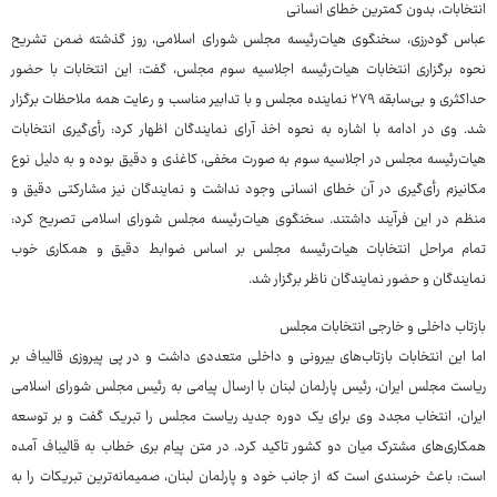
انتخابات، بدون کمترین خطای انسانی
عباس گودرزی، سخنگوی هیات‌رئیسه مجلس شورای اسلامی، روز گذشته ضمن تشریح
نحوه برگزاری انتخابات هیات‌رئیسه اجلاسیه سوم مجلس، گفت: این انتخابات با حضور
حداکثری و بی‌سابقه ۲۷۹ نماینده مجلس و با تدابیر مناسب و رعایت همه ملاحظات برگزار
شد. وی در ادامه با اشاره به نحوه اخذ آرای نمایندگان اظهار کرد: رأی‌گیری انتخابات
هیات‌رئیسه مجلس در اجلاسیه سوم به صورت مخفی، کاغذی و دقیق بوده و به دلیل نوع
مکانیزم رأی‌گیری در آن خطای انسانی وجود نداشت و نمایندگان نیز مشارکتی دقیق و
منظم در این فرآیند داشتند. سخنگوی هیات‌رئیسه مجلس شورای اسلامی تصریح کرد:
تمام مراحل انتخابات هیات‌رئیسه مجلس بر اساس ضوابط دقیق و همکاری خوب
نمایندگان و حضور نمایندگان ناظر برگزار شد.
بازتاب داخلی و خارجی انتخابات مجلس
اما این انتخابات بازتاب‌های بیرونی و داخلی متعددی داشت و در پی پیروزی قالیباف بر
ریاست مجلس ایران، رئیس پارلمان لبنان با ارسال پیامی به رئیس مجلس شورای اسلامی
ایران، انتخاب مجدد وی برای یک دوره جدید ریاست مجلس را تبریک گفت و بر توسعه
همکاری‌های مشترک میان دو کشور تاکید کرد. در متن پیام بری خطاب به قالیباف آمده
است: باعث خرسندی است که از جانب خود و پارلمان لبنان، صمیمانه‌ترین تبریکات را به