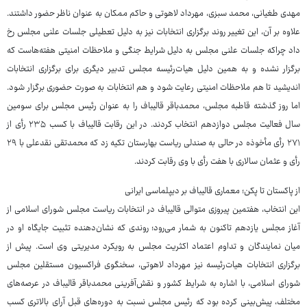
مهدی طغیانی، محمد سبزی، مهرداد لاهوتی و حاکم ممکان به عنوان ناظر حضور داشتند.
علاوه بر آن، این تغییر روند برگزاری انتخابات نیز به دلیل تعطیلی جلسات علنی مجلس رخ
داد چراکه جلسات علنی مجلس به دلیل شرایط جنگی و ملاحظات امنیتی هفته‌هاست که
برگزار نشده و به همین دلیل هیات‌رئیسه مجلس تدبیر دیگری برای برگزاری انتخابات
اندیشید تا هم ملاحظات امنیتی رعایت شود و هم انتخابات به صورت حضوری برگزار شود.
اما روز گذشته قاطبه مجلس، محمدباقر قالیباف را به عنوان رئیس مجلس برای سومین
سال فعالیت مجلس دوازدهم انتخاب کردند. در این رقابت قالیباف با کسب ۲۳۵ رأی از
۲۷۱ رأی مأخوذه در حالی به صندلی ریاست بهارستان تکیه زد که محمدتقی نقدعلی با ۲۹
رأی و عثمان سالاری با هفت رأی با وی رقابت کردند.
از پاکستان تا پکن؛ معماری قالیباف بر دیپلماسی ایرانی
این انتخاب، هفتمین پیروزی متوالی قالیباف در انتخابات ریاست مجلس شورای اسلامی از
آغاز مجلس یازدهم تاکنون به شمار می‌رود؛ روندی که نشان‌دهنده تثبیت جایگاه او در
میان نمایندگان و تداوم اعتماد اکثریت مجلس به رویکرد مدیریتی وی است. پیش از
برگزاری انتخابات هیات‌رئیسه نیز مهرداد لاهوتی، سخنگوی فراکسیون مستقلین مجلس
شورای اسلامی، با اشاره به شرایط کشور و نقش‌آفرینی محمدباقر قالیباف در عرصه‌های
مختلف، پیش‌بینی کرده بود که رئیس مجلس نسبت به دوره‌های قبل آرای بالاتری کسب