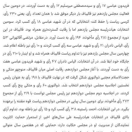
فریدون عباسی ۱۷ رأی و سیدمصطفی میرسلیم ۱۲ رأی به دست آوردند. در دومین سال
فعالیت مجلس یازدهم نیز قالیباف بار دیگر موفق شد با همان تعداد رأی، یعنی ۲۳۰ رأی،
کرسی ریاست را حفظ کند؛ انتخاباتی که در آن شهید عباسی ۱۸ رأی کسب کرد. سومین
انتخابات هیات‌رئیسه مجلس یازدهم اما با رقابت گسترده‌تری همراه بود. قالیباف در این
دوره از مجموع ۲۸۱ رأی مأخوذه، ۱۹۴ رأی به دست آورد. در مقابل، مرتضی آقاتهرانی ۵۳
رأی، الیاس نادران ۲۱ رأی و شهید عباسی سه رأی کسب کردند و ۱۰ رأی نیز باطله اعلام شد.
چهارمین سال مجلس یازدهم نیز با تداوم ریاست قالیباف همراه شد و او اینبار با ۲۱۰ رأی در
جایگاه خود ابقا شد. در آن انتخابات، الیاس نادران ۴۷ رأی و شهید فریدون عباسی هفت
رأی به دست آوردند. با آغاز مجلس دوازدهم، رقابت اصلی میان قالیباف، منوچهر متکی و
حجت‌الاسلام مجتبی ذوالنوری شکل گرفت که در نهایت قالیباف با ۱۹۸ رأی به عنوان رئیس
نخستین اجلاسیه مجلس دوازدهم انتخاب شد. ذوالنوری ۶۰ رأی و متکی پنج رأی کسب
کردند. در اجلاسیه دوم مجلس دوازدهم نیز رئیس مجلس توانست با ۲۱۹ رأی از مجموع
۲۷۲ رأی مأخوذه، برای دومین سال پیاپی در مجلس دوازدهم ریاست قوه مقننه را برعهده
بگیرد. در این انتخابات، احمد راستینه ۳۸ رأی کسب کرد و ۱۵ رأی نیز باطله بود. تداوم آرای
بالای قالیباف در انتخابات هیات‌رئیسه طی سال‌های اخیر، از استمرار حمایت اکثریت
نمایندگان از مدیریت او در مجلس حکایت دارد؛ حمایتی که در هفتمین سال متوالی