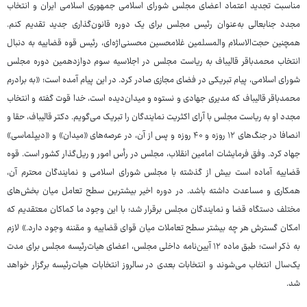
مناسبت تجدید اعتماد اعضای مجلس شورای اسلامی جمهوری اسلامی ایران و انتخاب
مجدد جنابعالی به‌عنوان رئیس مجلس برای یک دوره قانون‌گذاری جدید تقدیم کنم.
همچنین حجت‌الاسلام والمسلمین غلامحسین محسنی‌اژه‌ای، رئیس قوه قضاییه به دنبال
انتخاب محمدباقر قالیباف به ریاست مجلس در اجلاسیه سوم دوازدهمین دوره مجلس
شورای اسلامی، پیام تبریکی در فضای مجازی صادر کرد. در این پیام آمده است؛ «به برادرم
محمدباقر قالیباف که مدیری جهادی و نستوه و میدان‌دیده است، خدا قوت گفته و انتخاب
مجدد او به ریاست مجلس با آرای اکثریت نمایندگان را تبریک می‌گویم. دکتر قالیباف، حقا و
انصافا در جنگ‌های ۱۲ روزه و ۴۰ روزه و پس از آن، در عرصه‌های «میدان» و «دیپلماسی»
جهاد کرد. وفق فرمایشات امامین انقلاب، مجلس در رأس امور و ریل‌گذار کشور است. قوه
قضاییه آماده است بیش از گذشته با مجلس شورای اسلامی و نمایندگان محترم آن،
همکاری و مساعدت داشته باشد. در دوره اخیر بیشترین سطح تعامل میان بخش‌های
مختلف دستگاه قضا و نمایندگان مجلس برقرار شد؛ با این وجود ما کماکان معتقدیم که
امکان گسترش هر چه بیشتر سطح تعاملات میان قوای قضاییه و مقننه وجود دارد.» لازم
به ذکر است؛ طبق ماده ۱۲ آیین‌نامه داخلی مجلس، اعضای هیات‌رئیسه مجلس برای مدت
یک‌سال انتخاب می‌شوند و انتخابات بعدی در سالروز انتخابات هیات‌رئیسه برگزار خواهد
شد.