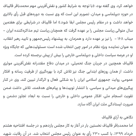
خواهد کرد. وی گفته بود: «با توجه به شرایط کشور و نقش‌آفرینی مهم محمدباقر قالیباف
در حوزه دیپلماسی و میدان، تصورم این است که وی نسبت به دوره‌های قبل رأی بالاتری
خواهد داشت و در مقام رئیس مجلس ابقا شود.» اما قالیباف در شرایطی برای هفتمین
سال متوالی ریاست مجلس را بر عهده گرفت که همچنان ریاست تیم مذاکره‌کننده ایران -
میناب ۱۶۸ - را نیز بر عهده دارد و همزمان، به پیشنهاد رئیس‌جمهور و تایید رهبر انقلاب،
به عنوان نماینده ویژه نظام در امور چین انتخاب شده است؛ مسئولیت‌هایی که جایگاه ویژه
او در عرصه سیاست داخلی و دیپلماسی خارجی را بیش از پیش برجسته کرده است.
قالیباف همچنین در جریان جنگ تحمیلی، در میدان دفاع مقتدرانه نقش‌آفرینی موثری
داشت، از همان روزهای ابتدایی جنگ نیز تلاش کرد با بهره‌گیری از ظرفیت رسانه و افکار
عمومی، روایت جمهوری اسلامی ایران را به شکلی فعال و اثرگذار تبیین کند. وی در کنار
پیگیری‌های میدانی و سیاسی، با انتشار توییت‌ها و پیام‌های هدفمند، تلاش داشت ضمن
تقویت انسجام ملی، افکار عمومی داخلی و خارجی را نسبت به ابعاد تجاوز دشمن و
ضرورت ایستادگی ملت ایران آگاه سازد.
نگاهی به آرای قالیباف
اما محمدباقر قالیباف نخستین بار در آغاز به کار مجلس یازدهم و در جلسه افتتاحیه هشتم
خرداد ۱۳۹۹، با کسب ۲۳۰ رأی به عنوان رئیس مجلس انتخاب شد. در آن رقابت، شهید