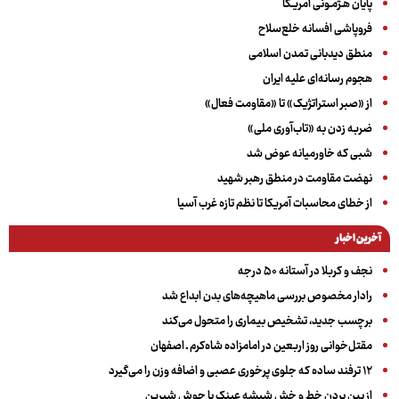
پایان هـژمـونی آمریـکا
فروپاشی افسانه خلع‌سلاح
منطق دیدبانی تمدن اسلامی
هجوم رسانه‌ای علیه ایران
از «صبر استراتژیک» تا «مقاومت فعال»
ضربه زدن به «تاب‌آوری ملی»
شبی که خاورمیانه عوض شد
نهضت مقاومت در منطق رهبر شهید
از خطای محاسبات آمریکا تا نظم تازه غرب آسیا
آخرین اخبار
نجف و کربلا در آستانه ۵۰ درجه
رادار مخصوص بررسی ماهیچه‌های بدن ابداع شد
برچسب جدید، تشخیص بیماری را متحول می‌کند
مقتل‌خوانی روز اربعین در امامزاده شاه‌کرم ـ اصفهان
۱۲ ترفند ساده که جلوی پرخوری عصبی و اضافه ‌وزن را می‌گیرد
از بین بردن خط و خش شیشه عینک با جوش شیرین