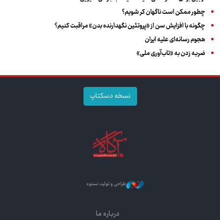
چطور ممکن است ناگهان کر شویم؟
چگونه با افزایش سن از «پروتئین نگهدارنده بدن» مراقبت کنیم؟
هجوم رسانه‌ای علیه ایران
ضربه زدن به «تاب‌آوری ملی»
نسخه دسکتاپ
طراحی و تولید: نستوه
درباره ما