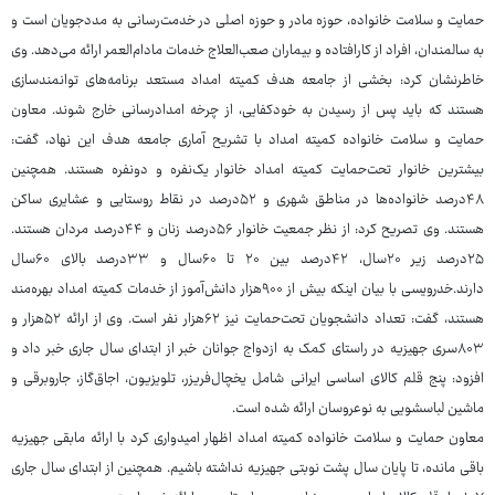
حمایت و سلامت خانواده، حوزه مادر و حوزه اصلی در خدمت‌رسانی به مددجویان است و
به سالمندان، افراد از کارافتاده و بیماران صعب‌العلاج خدمات مادام‌العمر ارائه می‌دهد. وی
خاطرنشان کرد: بخشی از جامعه هدف کمیته امداد مستعد برنامه‌های توانمندسازی
هستند که باید پس از رسیدن به خودکفایی، از چرخه امدادرسانی خارج شوند. معاون
حمایت و سلامت خانواده کمیته امداد با تشریح آماری جامعه هدف این نهاد، گفت:
بیشترین خانوار تحت‌حمایت کمیته امداد خانوار یک‌نفره و دونفره هستند. همچنین
۴۸درصد خانواده‌ها در مناطق شهری و ۵۲درصد در نقاط روستایی و عشایری ساکن
هستند. وی تصریح کرد: از نظر جمعیت خانوار ۵۶درصد زنان و ۴۴درصد مردان هستند.
۲۵درصد زیر ۲۰سال، ۴۲درصد بین ۲۰ تا ۶۰سال و ۳۳درصد بالای ۶۰سال
دارند.خدرویسی با بیان اینکه بیش از ۹۰۰هزار دانش‌آموز از خدمات کمیته امداد بهره‌مند
هستند، گفت: تعداد دانشجویان تحت‌حمایت نیز ۶۲هزار نفر است. وی از ارائه ۵۲هزار و
۸۰۳سری جهیزیه در راستای کمک به ازدواج جوانان خبر از ابتدای سال جاری خبر داد و
افزود: پنج قلم کالای اساسی ایرانی شامل یخچال‌فریزر، تلویزیون، اجاق‌گاز، جاروبرقی و
ماشین لباسشویی به نوعروسان ارائه شده است.
معاون حمایت و سلامت خانواده کمیته امداد اظهار امیدواری کرد با ارائه مابقی جهیزیه
باقی مانده، تا پایان سال پشت نوبتی جهیزیه نداشته باشیم. همچنین از ابتدای سال جاری