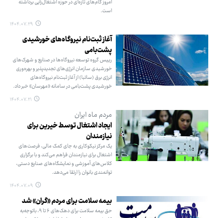
امروز گام‌های تازه‌ای در حوزه اشتغال‌زایی برداشته
است.
۱۴۰۴.۰۷.۲۹
آغاز ثبت‌نام نیروگاه‌های خورشیدی
پشت‌بامی
رییس گروه توسعه نیروگاه‌ها در صنایع و شهرک‌های
خورشیدی سازمان انرژی‌های تجدیدپذیر و بهره‌وری
انرژی برق (ساتبا) از آغاز ثبت‌نام نیروگاه‌های
خورشیدی پشت‌بامی در سامانه «مهرسان» خبر داد.
۱۴۰۴.۰۷.۲۱
مردم ماه ایران
ایجاد اشتغال توسط خیرین برای
نیازمندان
یک مرکز نیکوکاری به جای کمک مالی، فرصت‌های
اشتغال برای نیازمندان فراهم می‌کند و با برگزاری
کلاس‌های آموزشی و نمایشگاه‌های صنایع دستی،
توانمندی بانوان را ارتقا می‌دهد.
۱۴۰۴.۰۷.۰۹
بیمه سلامت برای مردم «گران» شد
حق بیمه سلامت برای دهک‌های ۶ تا ۹، باتوجه‌به