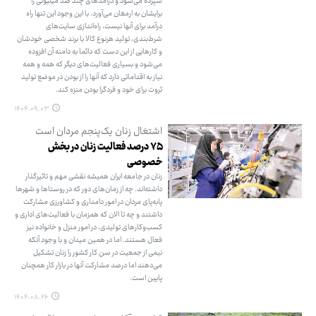
سپرده می‌شود و درآمدهای چند صد میلیونی را
برایشان به ارمغان می‌آورد. با این وجود این تنها راه
درآمد برای آنها نیست، راه‌اندازی سایت‌های
شرط‌بندی، تولید هرنوع کالا با برند شخصی خودشان
و کارهایی از این دست که دائما به دامنه آن افزوده
می‌شود و بسیاری فعالیت‌های دیگر که همه و همه
نیاز به اقداماتی دارد که آنها را از بودن در موضع تولید
ثروت برای خود و فردگرا بودن منزه کند.
۱۴۰۴.۰۹.۰۳
اشتغال زنان یک‌پنجم مردان است
۷۵ درصد فعالیت زنان در بخش
خصوصی
زنان در جامعه ایران همیشه نقشی مهم و تاثیرگذار
داشته‌اند. چه از زمان‌های دور که در روستاها و شهرها
پابه‌پای مردان در امور دامداری و کشاورزی مشارکت
داشتند و چه تا الان که همزمان با فعالیت‌های اداری و
کسب‌وکارهای تولیدی، در امور منزل و خانواده نیز
فعال هستند. اما در همین میدان و با وجود آنکه
نیمی از جمعیت در سن کار کشور را زنان تشکیل
می‌دهند اما درصد مشارکت آنها در بازار کار همچنان
پایین است.
۱۴۰۴.۰۸.۲۶