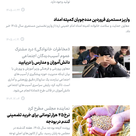
تولید وجود دارد.
۱۴۰۵.۰۱.۲۲
واریز مستمری فروردین مددجویان کمیته امداد
معاون حمایت و سلامت خانواده کمیته امداد امام خمینی (ره) از واریز نخستین مستمری سال ۱۴۰۵ خبر
داد.
۱۴۰۵.۰۱.۲۱
«مخاطرات خانوادگی» درد مشترک
عموم آسیب‌دیدگان اجتماعی
دانش‌آموزان و مدارس را دریابید
معاون پرورشی و فرهنگی وزیر آموزش و پرورش با
بیان اینکه مدیریت حوزه پیشگیری از آسیب‌های
اجتماعی نیازمند یک سازوکار دقیق پژوهشی و آماری
است، تاکید کرد: پایش سراسری آسیب‌های اجتماعی
دانش‌آموزان در قالب طرح «نماد» انجام می‌شود.
۱۴۰۴.۱۲.۰۴
نماینده مجلس مطرح کرد
نرخ ۴۵ هزار تومانی برای خرید تضمینی
گندم در بودجه
پرونده لایحه بودجه سال ۱۴۰۵، هفته گذشته در
مجلس به پایان رسید. یکی از کانون‌های اصلی توجه