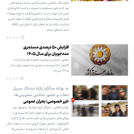
نمایندگان مجلس، تصمیم‌گیری درباره موضوعاتی
بود که به طور مستقیم با معیشت و آینده خانوارهای
ایرانی گره خورده است؛ از تعیین‌تکلیف منابع تسهیلات
قرض‌الحسنه ازدواج و فرزندآوری گرفته تا نحوه تامین
و تثبیت یارانه نان به عنوان یکی از اصلی‌ترین اقلام
سبد مصرفی مردم.
۱۴۰۴.۱۲.۰۴
افزایش ۵۰ درصدی مستمری
مددجویان برای سال ۱۴۰۵
معاون حمایت و سلامت خانواده کمیته امداد از
افزایش ۵۰ درصدی مستمری مددجویان برای سال
۱۴۰۵ خبر داد.
۱۴۰۴.۱۱.۲۹
به بهانه سالگرد زلزله دردناک سرپل
ذهاب و حضور نمادین سلبریتی‌ها
خیر خصوصی؛ بحران عمومی
زهرا بذرافکن- خبرنگار گروه فرهنگ: با وجود عمر
درازی که سلبریتی‌ها در جهان دارند اما بسیاری از
ویژگی‌های سلبریتی‌های عصر حاضر- فارغ از اثرات
تکنولوژی- مختص جهان کنونی است، به عنوان مثال
بخش گسترده‌ای ‌ از تبلیغات امروزه به سلبریتی‌ها