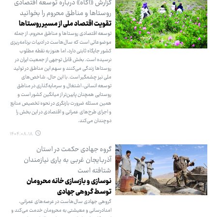
گزارش «آگاه» درباره توسعه اقتصادی
روستاها و مناطق محروم را بخوانید
تقویت اقتصاد ملی از مسیر روستاها
توسعه اقتصادی روستاها و مناطق محروم، از جمله
موضوعاتی است که سال‌هاست در ادبیات برنامه‌ریزی
کشور جایگاه ثابتی دارد، اما هنوز به نقطه مطلوب
نرسیده است. بخش قابل توجهی از جمعیت ایران در
روستاها زندگی می‌کنند و سهم این مناطق در تولید
ملی نیز چشمگیر است. با این حال، شاخص‌های
توسعه انسانی، اشتغال و سرمایه‌گذاری در مناطق
روستایی همچنان پایین‌تر از میانگین کشور است و
همین مسئله ضرورت بازنگری در نحوه تخصیص منابع
و اجرای طرح‌های عمرانی و اقتصادی در این بخش را
دوچندان می‌کند.
۱۴۰۴.۰۸.۱۸
گروه جهادی حکمت در استان
آذربایجان غربی به یاری نیازمندان
شتافته ‌است
نوسازی و بازسازی خانه‌ محرومان
توسط گروهی جهادی
گروهی جهادی سال‌هاست در عرصه‌های عمرانی،
امدادرسانی و معیشتی به محرومان خدمت می‌کند و