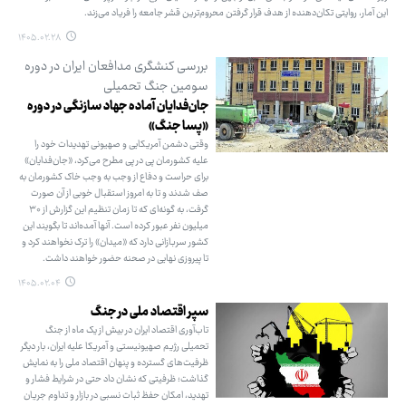
این آمار، روایتی تکان‌دهنده از هدف قرار گرفتن محروم‌ترین قشر جامعه را فریاد می‌زند.
۱۴۰۵.۰۲.۲۸
بررسی کنشگری مدافعان ایران در دوره
سومین جنگ تحمیلی
جان‌فدایان آماده جهاد سازنگی در دوره
«پسا جنگ»
وقتی دشمن آمریکایی و صهیونی تهدیدات خود را
علیه کشورمان پی در پی مطرح می‌کرد، «جان‌فدایان»
برای حراست و دفاع از وجب به وجب خاک کشورمان به
صف شدند و تا به امروز استقبال خوبی از آن صورت
گرفت، به گونه‌ای که تا زمان تنظیم این گزارش از ۳۰
میلیون نفر عبور کرده است. آنها آمده‌اند تا بگویند این
کشور سربازانی دارد که «میدان» را ترک نخواهند کرد و
تا پیروزی نهایی در صحنه حضور خواهند داشت.
۱۴۰۵.۰۲.۰۴
سپر اقتصاد ملی در جنگ
تاب‌آوری اقتصاد ایران در بیش از یک ماه از جنگ
تحمیلی رژیم صهیونیستی و آمریکا علیه ایران، بار دیگر
ظرفیت‌های گسترده و پنهان اقتصاد ملی را به نمایش
گذاشت؛ ظرفیتی که نشان داد حتی در شرایط فشار و
تهدید، امکان حفظ ثبات نسبی در بازار و تداوم جریان