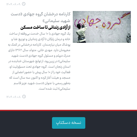
۱۴۰۴.۰۶.۰۹
کارنامه درخشان گروه جهادی «دست
شهید سلیمانی»
از آزادی زندانی تا ساخت مسکن
یک گروه جهادی با ۱۰ سال خدمت بی‌وقفه از ساخت
خانه و درمان رایگان تا آزادی زندانیان و توزیع غذا و
پوشاک میان نیازمندان، کارنامه درخشانی در کمک به
محرومان دارد. مهدی خانی، متولد سال ۱۳۶۲ دارای
مدرک دیپلم و مسئول گروه جهادی «دست شهید
سلیمانی» در زرین‌رود، از توابع شهرستان خدابنده در
استان زنجان است. گروه جهادی تحت مسؤولیت او،
فعالیت خود را از ۱۰ سال پیش با حضور اعضایی از
مسجد و هیئت آغاز کرده و اکنون سه سال است که
به‌طور رسمی با عنوان «دست شهید عزیز قاسم
سلیمانی» ثبت شده است.
۱۴۰۴.۰۶.۰۸
نسخه دسکتاپ