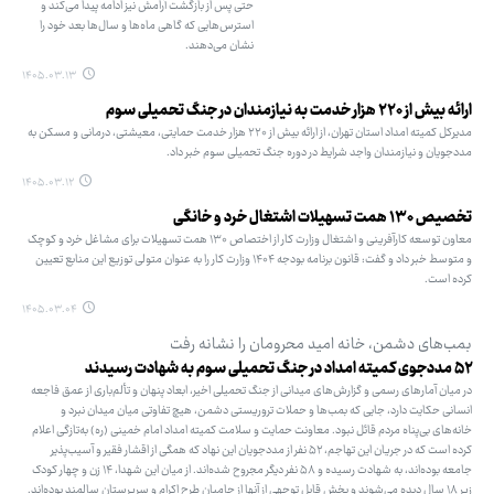
حتی پس از بازگشت آرامش نیز ادامه پیدا می‌کند و
استرس‌هایی که گاهی ماه‌ها و سال‌ها بعد خود را
نشان می‌دهند.
۱۴۰۵.۰۳.۱۳
ارائه بیش از ۲۲۰ هزار خدمت به نیازمندان در جنگ تحمیلی سوم
مدیرکل کمیته امداد استان تهران، از ارائه بیش از ۲۲۰ هزار خدمت حمایتی، معیشتی، درمانی و مسکن به
مددجویان و نیازمندان واجد شرایط در دوره جنگ تحمیلی سوم خبر داد.
۱۴۰۵.۰۳.۱۲
تخصیص ۱۳۰ همت تسهیلات اشتغال خرد و خانگی
معاون توسعه کارآفرینی و اشتغال وزارت کار از اختصاص ۱۳۰ همت تسهیلات برای مشاغل خرد و کوچک
و متوسط خبر داد و گفت: قانون برنامه بودجه ۱۴۰۴ وزارت کار را به عنوان متولی توزیع این منابع تعیین
کرده است.
۱۴۰۵.۰۳.۰۴
بمب‌های دشمن، خانه امید محرومان را نشانه رفت
۵۲ مددجوی کمیته امداد در جنگ تحمیلی سوم به شهادت رسیدند
در میان آمارهای رسمی و گزارش‌های میدانی از جنگ تحمیلی اخیر، ابعاد پنهان و تألم‌باری از عمق فاجعه
انسانی حکایت دارد، جایی که بمب‌ها و حملات تروریستی دشمن، هیچ تفاوتی میان میدان نبرد و
خانه‌های بی‌پناه مردم قائل نبود. معاونت حمایت و سلامت کمیته امداد امام خمینی (ره) به‌تازگی اعلام
کرده است که در جریان این تهاجم، ۵۲ نفر از مددجویان این نهاد که همگی از اقشار فقیر و آسیب‌پذیر
جامعه بوده‌اند، به شهادت رسیده و ۵۸ نفر دیگر مجروح شده‌اند. از میان این شهدا، ۱۴ زن و چهار کودک
زیر ۱۸ سال دیده می‌شوند و بخش قابل ‌توجهی از آنها از حامیان طرح اکرام و سرپرستان سالمند بوده‌اند.