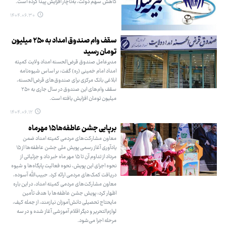
کاهش سهم دولت، به‌ناچار افزایش پیدا کرده است.
۱۴۰۴.۰۶.۳۰
سقف وام صندوق امداد به ۲۵۰ میلیون
تومان رسید
مدیرعامل صندوق قرض‌الحسنه امداد ولایت کمیته
امداد امام خمینی (ره) گفت: بر اساس شیوه‌نامه
ابلاغی بانک مرکزی برای صندوق‌های قرض‌الحسنه،
سقف وام‌های این صندوق در سال جاری به ۲۵۰
میلیون تومان افزایش یافته است.
۱۴۰۴.۰۶.۱۲
برپایی جشن عاطفه‌ها ۱۵ مهرماه
معاون مشارکت‌های مردمی کمیته امداد ضمن
یادآوری آغاز رسمی پویش ملی جشن عاطفه‌ها از ۱۵
مرداد از تداوم آن تا ۱۵ مهر ماه خبر داد و جزئیاتی از
نحوه اجرای این پویش، نحوه فعالیت پایگاه‌ها و شیوه
دریافت کمک‌های مردمی ارائه کرد. حبیب‌الله آسوده،
معاون مشارکت‌های مردمی کمیته امداد، در این باره
اظهار کرد: پویش جشن عاطفه‌ها با هدف تأمین
مایحتاج تحصیلی دانش‌آموزان نیازمند، از جمله کیف،
لوازم‌التحریر و دیگر اقلام آموزشی آغاز شده و در سه
مرحله اجرا می‌شود.