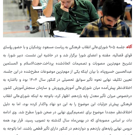
آگاه
: جلسه ۹۰۵ شورای‌عالی انقلاب فرهنگی به ریاست مسعود پزشکیان و با حضور رؤسای
قوای قضائیه، مقننه و اعضای شورا برگزار شد و در حاشیه این نشست، دبیر شورا، به
تشریح مهم‌ترین مصوبات و تصمیمات اتخاذشده پرداخت.حجت‌الاسلام و المسلمین
عبدالحسین خسروپناه، با بیان اینکه یکی از مهم‌ترین موضوعات مطرح‌شده در این جلسه،
تعیین تکلیف نهایی نحوه تأثیر سوابق تحصیلی در کنکور سال ۱۴۰۴ بود و بااشاره به
اختلاف‌نظر پیش‌آمده میان شورای‌عالی آموزش‌وپرورش و سازمان سنجش‌آموزش کشور،
درخصوص میزان تأثیر معدل پایه یازدهم، اظهار کرد: باتوجه به اینکه شورای‌عالی انقلاب
فرهنگی پیش‌تر جزئیات این موضوع را به این دو نهاد واگذار کرده بود، اما به دلیل
اختلاف‌نظر، مجددا موضوع برای تصمیم‌گیری نهایی در صحن شورا مطرح شد. وی ادامه
داد: بر اساس مصوبه‌ای که در بهمن‌ماه سال گذشته به تصویب رسید، قرار بود همه
دروس نهایی پایه‌های یازدهم و دوازدهم در کنکور دارای تأثیر قطعی باشند، اما باتوجه به