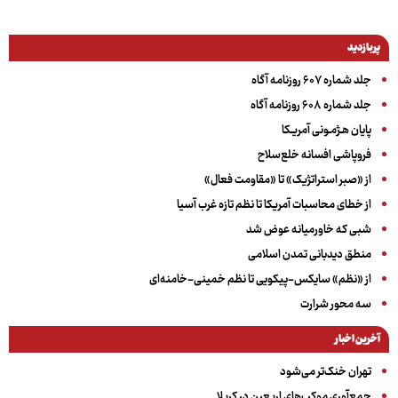
پربازدید
جلد شماره ۶۰۷ روزنامه آگاه
جلد شماره ۶۰۸ روزنامه آگاه
پایان هـژمـونی آمریـکا
فروپاشی افسانه خلع‌سلاح
از «صبر استراتژیک» تا «مقاومت فعال»
از خطای محاسبات آمریکا تا نظم تازه غرب آسیا
شبی که خاورمیانه عوض شد
منطق دیدبانی تمدن اسلامی
از «نظم» سایکس-پیکویی تا نظم خمینی-خامنه‌ای
سه‌ محور شرارت
آخرین اخبار
تهران خنک‌تر می‌شود
جمع‌آوری موکب‌های اربعین در کربلا