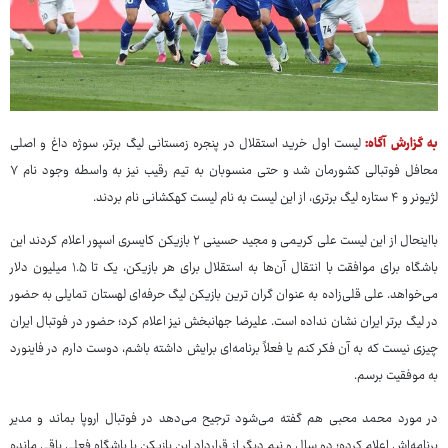
به گزارش آگاه:
لیست اول خرید استقلال در پنجره زمستانی لیگ برتر، سوژه داغ و اصلی
محافل فوتبالی کشورمان شد و حتی منسوبان به تیم رقیب نیز به واسطه وجود نام ۷
لژیونر و ۴ ستاره لیگ برتری، از این لیست به نام لیست کهکشانی نام بردند.
بااینحال از این لیست علی کریمی و مجید حسینی ۲ بازیکن کایسری اسپور اعلام کردند این
باشگاه برای موافقت با انتقال آن‌ها به استقلال برای هر بازیکن، یک تا ۱.۵ میلیون دلار
می‌خواهد. علی قلی‌زاده به عنوان گران ترین بازیکن لیگ حرفه‌ای لهستان تمایلی به حضور
در لیگ برتر ایران نشان نداده است. علیرضا جهانبخش نیز اعلام کرد؛ حضور در فوتبال ایران
چیزی نیست که به آن فکر کنم یا فعلاً برنامه‌ای برایش داشته باشم، دوست دارم در فاینورد
به موفقیت برسم.
در مورد محمد محبی هم گفته می‌شود ترجیح می‌دهد در فوتبال اروپا بماند و مدیر
برنامه‌اش اعلام کرده؛ دو سال و نیم دیگر از قرارداد این بازیکن با باشگاه فعلی باقی مانده