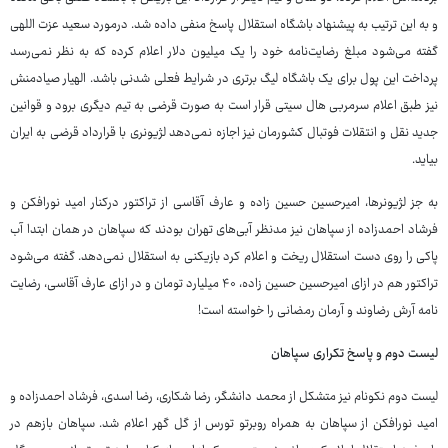
و به این ترتیب به پیشنهاد باشگاه استقلال پاسخ منفی داده شد. درمورد سعید عزت اللهی
گفته می‌شود مبلغ رضایت‌نامه خود را یک میلیون دلار اعلام کرده که به نظر نمی‌رسد
پرداخت این پول برای یک باشگاه لیگ برتری در شرایط فعلی شدنی باشد. الهیار صیادمنش
نیز طبق اعلام سرمربی هال سیتی قرار است به صورت قرضی به تیم دیگری برود و قوانین
جدید نقل و انتقلات فوتبال کشورمان نیز اجازه نمی‌دهد لژیونری با قرارداد قرضی به ایران
بیاید.
به جز لژیونرها، امیرحسین حسین زاده و عارف آقاسی از تراکتور درکنار امید نورافکن و
فرشاد احمدزاده از سپاهان نیز مدنظر آبی‌های تهران بودند که سپاهان در همان ابتدا آب
پاکی را روی دست استقلال ریخت و اعلام کرد بازیکنی به استقلال نمی‌دهد. گفته می‌شود
تراکتور هم در ازای امیرحسین حسین زاده، ۴۰ میلیارد تومان و در ازای عارف آقاسی، رضایت
نامه آرش رضاوند و آرمان رمضانی را خواسته است!
لیست دوم و پاسخ تکراری سپاهان
لیست دوم نکونام نیز متشکل از محمد دانشگر، رضا شکاری، رضا اسدی، فرشاد احمدزاده و
امید نورافکن از سپاهان به همراه روبرتو تورس از گل گهر اعلام شد. سپاهان بازهم در