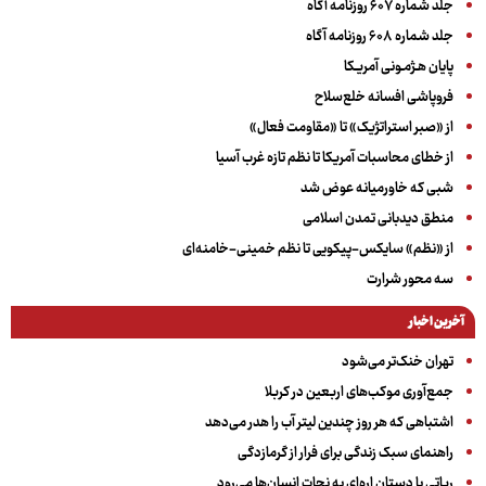
جلد شماره ۶۰۷ روزنامه آگاه
جلد شماره ۶۰۸ روزنامه آگاه
پایان هـژمـونی آمریـکا
فروپاشی افسانه خلع‌سلاح
از «صبر استراتژیک» تا «مقاومت فعال»
از خطای محاسبات آمریکا تا نظم تازه غرب آسیا
شبی که خاورمیانه عوض شد
منطق دیدبانی تمدن اسلامی
از «نظم» سایکس-پیکویی تا نظم خمینی-خامنه‌ای
سه‌ محور شرارت
آخرین اخبار
تهران خنک‌تر می‌شود
جمع‌آوری موکب‌های اربعین در کربلا
اشتباهی که هر روز چندین لیتر آب را هدر می‌دهد
راهنمای سبک زندگی برای فرار از گرمازدگی
رباتی با دستان اره‌ای به نجات انسان‌ها می‌رود