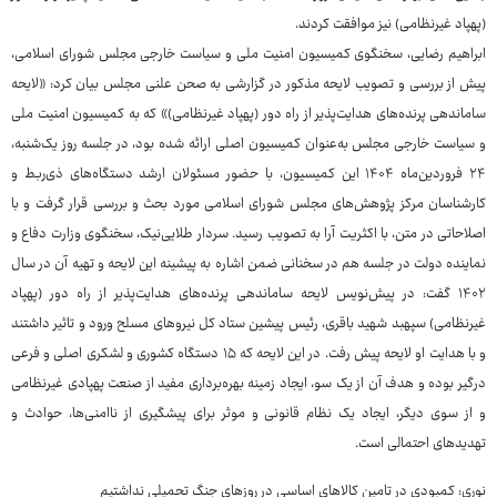
(پهپاد غیرنظامی) نیز موافقت کردند.
ابراهیم رضایی، سخنگوی کمیسیون امنیت ملی و سیاست خارجی مجلس شورای اسلامی،
پیش از بررسی و تصویب لایحه مذکور در گزارشی به صحن علنی مجلس بیان کرد: «لایحه
ساماندهی پرنده‌های هدایت‌پذیر از راه دور (پهپاد غیرنظامی)» که به کمیسیون امنیت ملی
و سیاست خارجی مجلس به‌عنوان کمیسیون اصلی ارائه شده بود، در جلسه روز یک‌شنبه،
۲۴ فروردین‌ماه ۱۴۰۴ این کمیسیون، با حضور مسئولان ارشد دستگاه‌های ذی‌ربط و
کارشناسان مرکز پژوهش‌های مجلس شورای اسلامی مورد بحث و بررسی قرار گرفت و با
اصلاحاتی در متن، با اکثریت آرا به تصویب رسید. سردار طلایی‌نیک، سخنگوی وزارت دفاع و
نماینده دولت در جلسه هم در سخنانی ضمن اشاره به پیشینه این لایحه و تهیه آن در سال
۱۴۰۲ گفت: در پیش‌نویس لایحه ساماندهی پرنده‌های هدایت‌پذیر از راه دور (پهپاد
غیرنظامی) سپهبد شهید باقری، رئیس پیشین ستاد کل نیروهای مسلح ورود و تاثیر داشتند
و با هدایت او لایحه پیش رفت. در این لایحه که ۱۵ دستگاه کشوری و لشکری اصلی و فرعی
درگیر بوده و هدف آن از یک سو، ایجاد زمینه ‌بهره‌برداری مفید از صنعت پهپادی غیرنظامی
و از سوی دیگر، ایجاد یک نظام قانونی و موثر برای پیشگیری از ناامنی‌ها، حوادث و
تهدیدهای احتمالی است.
نوری: کمبودی در تامین کالاهای اساسی در روزهای جنگ تحمیلی نداشتیم