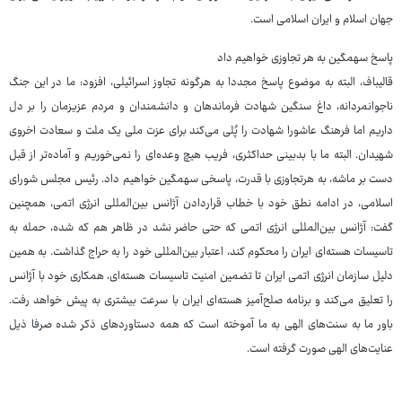
جهان اسلام و ایران اسلامی است.
پاسخ سهمگین به هر تجاوزی خواهیم داد
قالیباف، البته به موضوع پاسخ مجددا به هرگونه تجاوز اسرائیلی، افزود: ما در این جنگ
ناجوانمردانه، داغ سنگین شهادت فرماندهان و دانشمندان و مردم عزیزمان را بر دل
داریم اما فرهنگ عاشورا شهادت را پُلی می‌کند برای عزت ملی یک ملت و سعادت اخروی
شهیدان. البته ما با بدبینی حداکثری، فریب هیچ وعده‌ای را نمی‌خوریم و آماده‌تر از قبل
دست بر ماشه، به هرتجاوزی با قدرت، پاسخی سهمگین خواهیم داد. رئیس مجلس شورای
اسلامی، در ادامه نطق خود با خطاب قراردادن آژانس بین‎‌المللی انرژی اتمی، همچنین
گفت: آژانس بین‌المللی انرژی اتمی که حتی حاضر نشد در ظاهر هم که شده، حمله به
تاسیسات هسته‌ای ایران را محکوم کند، اعتبار بین‌المللی خود را به حراج گذاشت. به همین
دلیل سازمان انرژی اتمی ایران تا تضمین امنیت تاسیسات هسته‌ای، همکاری خود با آژانس
را تعلیق می‌کند و برنامه‌ صلح‌آمیز هسته‌ای ایران با سرعت بیشتری به پیش خواهد رفت.
باور ما به سنت‌های الهی به ما آموخته است که همه‌ دستاوردهای ذکر شده صرفا ذیل
عنایت‌های الهی صورت گرفته است.