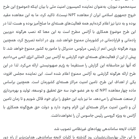
سیدمحمود نبویان، به‌عنوان نماینده کمیسیون امنیت ملی با بیان اینکه «موضوع این طرح
خروج جمهوری اسلامی ایران از معاهده NPT نیست»، تاکید کرد: ما به این معاهده مقید
بوده و به دنیا نیز اعلام کرده‌ایم همه فعالیت‌های هسته‌ای ما صلح‌آمیز بوده و هست؛ لذا در
این طرح موضوع همکاری با آژانس مطرح است به این معنا که نصب هرگونه دوربین
پادمانی و فراپادمانی در کشورمان ممنوع خواهد شد. وی در ادامه تصریح کرد: همچنین
ورود هرگونه بازرس اعم از رئیس، مرئوس، مدیرکل یا مامور به کشور ممنوع خواهد شد. تا
پیش از این از فعالیت‌های هسته‌ای خود گزارشی به آژانس بین المللی انرژی اتمی می‌دادیم
که آنها نیز متاسفانه این گزارش را مستقیما به رژیم صهیونیستی ارائه می‌کرد. لذا در این
طرح ارائه هرگونه گزارشی به آژانس ممنوع اعلام شده است. این نماینده مجلس افزود:
یکی از اهداف این طرح، تامین امنیت مراکز هسته‌ای کشورمان است. همچنین براساس
ماده چهار معاهده NPT که به هر عضو خود سه حق تحقیق و توسعه، تولید و بهره‌برداری
از صنعت هسته‌ای را می‌دهد، ما نیز باید این حقوق را برای خود قائل شویم و تا زمان تامین
آن و تامین امنیت مراکز هسته‌ای این الزام وجود دارد و دولت حق هیچ‌گونه همکاری با
آژانس به ویژه گروسی رئیس جاسوس آن را نخواهدداشت.
کلیات لایحه ساماندهی پهپادهای غیرنظامی تصویب شد
با این حال بهارستان‌نشینان، روز گذشته با کلیات لایحه ساماندهی هدایت‌پذیر از راه دور