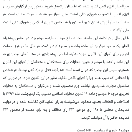
بین‌المللی انرژی اتمی اشاره شده که اطمینان از تحقق شروط مذکور پس از گزارش سازمان
انرژی اتمی با تصویب شورای عالی امنیت ملی احراز خواهد شد. دولت مکلف است هر
سه‌ماه یک‌ بار گزارش تحقق شروط مذکور را به مجلس شورای اسلامی و شورای عالی امنیت
ملی ارائه کند.
با این حال و در ادامه این جلسه، محمدصالح جوکار، نماینده مردم یزد، در مجلس پیشنهاد
الحاق یک تبصره دیگر به این ماده واحده را مطرح کرد و گفت: در حال حاضر هیچ ضمانت
اجرایی برای اجرای این قانون وجود ندارد، لذا طی پیشنهادی خواستار الحاق تبصره‌ای به
این ماده واحده با موضوع تعیین مجازات برای مستنکفان و متخلفان از اجرای این قانون
هستیم. سپس این تبصره که در آن آمده است؛ «هرگونه فعل یا ترک‌فعل توسط هر شخص
یا اشخاص که سبب عدم‌اجرا یا اجرای ناقص تکلیف مقرر در این قانون شود، در صورتی که
مشمول مجازات شدیدتری نباشد، جرم محسوب شده و مرتکبان و مستنکفان به مجازات
تعزیری درجه ۶ موضوع ماده ۱۹ قانون مجازات اسلامی مصوب یک اردیبهشت ماه ۱۳۹۲ با
اصلاحات و الحاقات بعدی، محکوم می‌شوند.» به رای نمایندگان گذاشته شده و در نهایت
نمایندگان مجلس با ۱۹۰ رای موافق، ۲۳ رای مخالف و پنج رای ممتنع از مجموع ۲۲۱
نماینده حاضر با آن موافقت کردند.
موضوع، خروج از معاهده NPT نیست