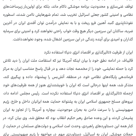
توقف غنی‌سازی و محدودیت برنامه‌ موشکی ناکام ماند، بلکه برای اولین‌بار زیرساخت‌های
نظامی‌ و امنیتی کشور جعلی اسرائیل تخریب شد، تمام شهرهایش ناامن شدند، اسطوره‌
نفوذناپذیری گنبد آهنین فرو ریخت و با به نمایش درآمدن توان آفندی ایران در آخرین
ضربه، ساکنان این سرزمین دیگر هیچ وقت خواب راحتی نخواهند کرد و امنیتی برای سرمایه
گذاران و امیدی برای آینده‌ زندگی در این سرزمین اشغال شده، وجود نخواهدداشت.
ایران از ظرفیت «تاثیرگذاری بر اقتصاد انرژی دنیا» استفاده نکرد
قالیباف، در ادامه نطق خود با بیان اینکه آمریکا نیز که استقامت ملت ایران ‌را دید تلاش
کرد با حمله‌ نمایشی، خود را از مخمصه نجات دهد و در قبال پاسخ متناسب ایران به مرکز
فرماندهی پایگاه‌های نظامی خود در منطقه، آتش‌بس را پیشنهاد داده و پیگیری کند،
متذکر شد: همه‌ اینها درحالی است که ایران با خویشتنداری هنوز از همه‌ ظرفیت‌های خود
ازجمله «تاثیرگذاری بر اقتصاد انرژی دنیا» استفاده نکرده است. رئیس مجلس ادامه داد:
نیروهای مسلح جمهوری اسلامی ایران به پشتوانه‌ حمایت همه‌ ایرانیان داخل و خارج، رژیم
صهیونیستی را با سرعت دادن به بحران موجودیت، بیچاره و آمریکا را از تجاوز به ایران
پشیمان کردند و این وعده‌ صادق رهبر حکیم انقلاب بود که محقق شد. وی بیان کرد: در
کنار همه‌ این دستاوردهای راهبردی، وحدت امت اسلامی و دولت‌های مسلمان در حمایت از
حملات موشکی ایران به اسرائیل، دستاوردی مهم در مواجهه با رژیم صهیونیستی برای