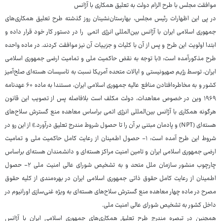
موافقت مجلس با طرح الزام دولت به تعلیق همکاری با آژانس
در پی این اظهارات رئیس مجلس، بهارستان‌نشینان روز گذشته طرح تعلیق همکاری‌های
جمهوری اسلامی ایران با آژانس بین‌المللی انرژی اتمی را در دستور کار خود قرار داده و
ابتدا اولویت این طرح و پس از آن با کلیات و جزییات آن نیز موافقت کردند. در ماده واحده
طرح مذکورآمده است: «با توجه به نقض حاکمیت ملی و تمامیت ارضی جمهوری اسلامی
ایران، توسط رژیم صهیونیستی و ایالات متحده آمریکا نسبت به تاسیسات هسته‌ای صلح‌آمیز
کشور و به مخاطره‌افتادن منافع عالیه جمهوری اسلامی ایران، مستندا به ماده ۶۰ عهدنامه
۱۹۶۹ وین در خصوص معاهدات، دولت مکلف است بلافاصله پس از تصویب این قانون
هرگونه همکاری با آژانس بین‌المللی انرژی اتمی براساس معاهده منع گسترش سلاح‌های
هسته‌ای (NPT) و پادمان مبتنی بر آن را تا حصول شروط مندرج تعلیق درآورد.» از این رو در
شروط این طرح آمده است: ۱- حصول اطمینان از رعایت کامل حاکمیت ملی و تمامیت
ارضی جمهوری اسلامی ایران و تامین امنیت مراکز هسته‌ای و دانشمندان هسته‌ای براساس
چارچوب منشور سازمان ملل متحد و به تشخیص شورای عالی امنیت ملی ۲- حصول
اطمینان از رعایت کامل حقوق ذاتی جمهوری اسلامی ایران در بهره‌مندی از کلیه حقوق
مصرح در ماده چهار معاهده منع گسترش سلاح‌های هسته‌ای به ویژه غنی‌سازی اورانیوم در
داخل کشور به تشخیص شورای عالی امنیت ملی.
همچنین در تبصره مندرج طرح تعلیق همکاری‌های جمهوری اسلامی ایران با آژانس