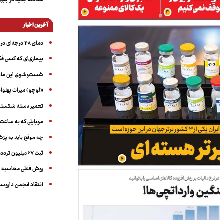
معادله جدید در جبه
آخرین اخبار
دمای ۴۸ درجه‌ای در اهواز
بیماری‌ای که کسی فکر
شست‌وشوی این ماده 
«لوچو» میراث پهلوان
تعمیر دسته شکسته عی
موبایلی که به ساعت
چه موقع باید به پز
ثبت ۶۷ میلیون تردد خودرویی در ایام اربعین امسال
روش فعلی محاسبه م
انتقاد انجمن داروساز