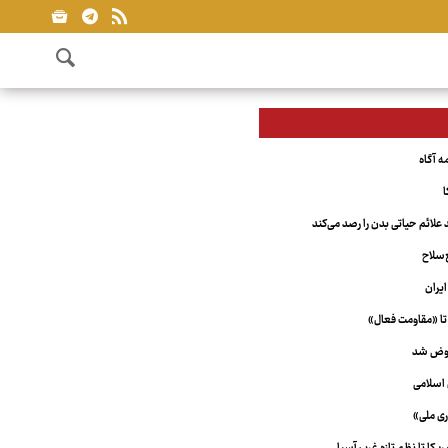
ا
علائم حیاتی بدن را رصد می‌کند
‌سلاح
یران
تا «مقاومت فعال»
عوض شد
اسلامی
ری ملی»