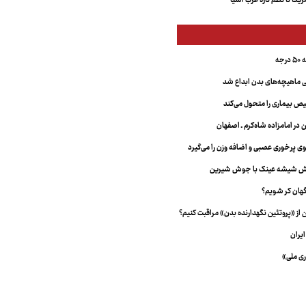
کا تا نظم تازه غرب آسیا
جه
ماهیچه‌های بدن ابداع شد
 بیماری را متحول می‌کند
 در امامزاده شاه‌کرم ـ اصفهان
خش شیشه عینک با جوش شیرین
هان کر شویم؟
از «پروتئین نگهدارنده بدن» مراقبت کنیم؟
یران
ری ملی»