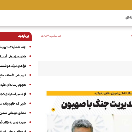
ه ای
کد مطلب:
۱۵٬۱۸۲
پربازدید
جلد شماره ۶۰۷ روزنامه آگاه
پایان هـژمـونی آمریـک
نخ‌های نازک هوشمند 
فروپاشی افسانه خلع
هجوم رسانه‌ای علیه ا
از «صبر استراتژیک» 
شبی که خاورمیانه 
منطق دیدبانی تمدن 
ضربه زدن به «تاب‌آو