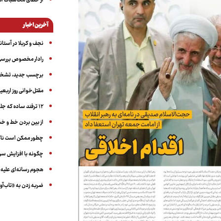
از خطای محاسبات آمری
آخرین اخبار
نجف و کربلا در آستانه ۵۰ در
رادار مخصوص بررسی 
برچسب جدید، تشخیص
مقتل‌خوانی روز اربعین
۱۲ ترفند ساده که جلوی پرخوری عصبی و اضافه ‌وزن را می‌گیرد
از بین بردن خط و 
چطور ممکن است ناگ
چگونه با افزایش سن 
هجوم رسانه‌ای علیه ا
ضربه زدن به «تاب‌آو