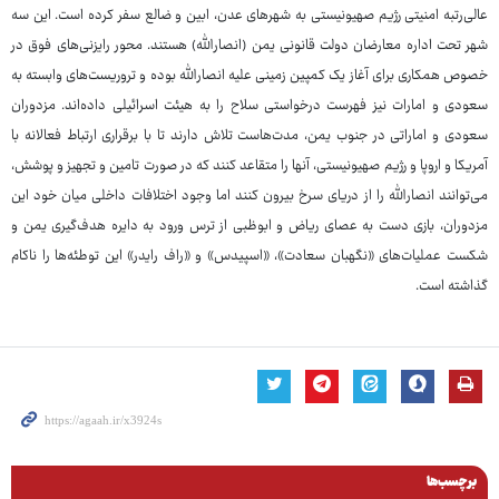
عالی‌رتبه امنیتی رژیم صهیونیستی به شهرهای عدن، ابین و ضالع سفر کرده است. این سه
شهر تحت اداره معارضان دولت قانونی یمن (انصارالله) هستند. محور رایزنی‌های فوق در
خصوص همکاری برای آغاز یک کمپین زمینی علیه انصارالله بوده و تروریست‌های وابسته به
سعودی و امارات نیز فهرست درخواستی سلاح را به هیئت اسرائیلی داده‌اند. مزدوران
سعودی و اماراتی در جنوب یمن، مدت‌هاست تلاش دارند تا با برقراری ارتباط فعالانه با
آمریکا و اروپا و رژیم صهیونیستی، آنها را متقاعد کنند که در صورت تامین و تجهیز و پوشش،
می‌توانند انصارالله را از دریای سرخ بیرون کنند اما وجود اختلافات داخلی میان خود این
مزدوران، بازی دست به عصای ریاض و ابوظبی از ترس ورود به دایره هدف‌گیری یمن و
شکست عملیات‌های «نگهبان سعادت»، «اسپیدس» و «راف رایدر» این توطئه‌ها را ناکام
گذاشته است.
برچسب‌ها