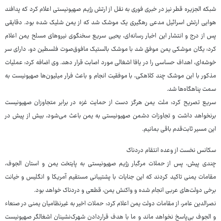
شبکه الجزیره قطر نیز در خبری فوری به نقل از ارتش رژیم صهیونیستی اعلام کرد که پدافند
هوایی ارتش اسرائیل مدعی رهگیری یک موشک شد که از یمن شلیک شده بود. دقایقی
پس از درج و انتشار این اخبار رسانه‌ای، یحیی سریع سخنگوی نیروهای مسلح یمن اعلام
کرد: یگان موشکی یمن موفق شد با موشک بالستیک مافوق‌صوت فلسطین دو، دارای سر
خوشه‌ای، اهداف حساسی را در یافا اشغالی مورد اصابت قرار دهد. وی اضافه کرد: عملیات
مذکور با این موشک چند کلاهکی، با موفقیت انجام و باعث فرار میلیون‌ها صهیونیست به
سمت پناهگاه‌ها شد.
سریع تصریح کرد: ملت یمن هرگز دست از حمایت غزه در برابر متجاوزان صهیونیست
برنخواهد داشت و تجاوزات دشمن صهیونیستی به یمن باعث می‌شود، بیش از پیش در
این مسیر ثابت‌قدم باقی بمانیم.
سکانس نخست از وعده انتقام دردناک
چندی پیش، پس از حملات مرگبار رژیم صهیونیستی به پایتخت یمن و استان الجوف،
مقامات یمنی تاکید کردند که این جنایات با پشتیبانی مستقیم آمریکا و انگلیس و خیانت
برخی دولت‌های عربی انجام شده و واکنش یمن، قطعی و دردناک خواهد بود.
نصرالدین عامر، از مقامات دولت یمن اعلام کرد: حملات اخیر به غیرنظامیان یمنی در صنعاء
و الجوف بی‌پاسخ نخواهد ماند و ما با هدف قراردادن شهرک‌نشینان اشغالگر صهیونیست