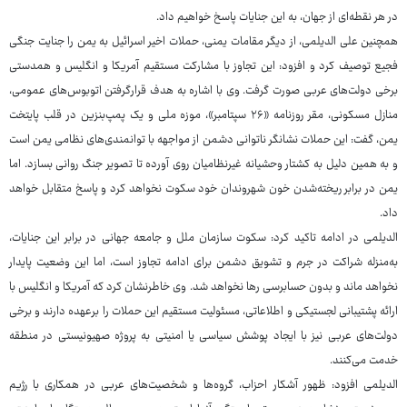
در هر نقطه‌ای از جهان، به این جنایات پاسخ خواهیم داد.
همچنین علی الدیلمی، از دیگر مقامات یمنی، حملات اخیر اسرائیل به یمن را جنایت جنگی
فجیع توصیف کرد و افزود: این تجاوز با مشارکت مستقیم آمریکا و انگلیس و همدستی
برخی دولت‌های عربی صورت گرفت. وی با اشاره به هدف قرارگرفتن اتوبوس‌های عمومی،
منازل مسکونی، مقر روزنامه «۲۶ سپتامبر»، موزه ملی و یک پمپ‌بنزین در قلب پایتخت
یمن، گفت: این حملات نشانگر ناتوانی دشمن از مواجهه با توانمندی‌های نظامی یمن است
و به همین دلیل به کشتار وحشیانه غیرنظامیان روی آورده تا تصویر جنگ روانی بسازد. اما
یمن در برابر ریخته‌شدن خون شهروندان خود سکوت نخواهد کرد و پاسخ متقابل خواهد
داد.
الدیلمی در ادامه تاکید کرد: سکوت سازمان ملل و جامعه جهانی در برابر این جنایات،
به‌منزله شراکت در جرم و تشویق دشمن برای ادامه تجاوز است، اما این وضعیت پایدار
نخواهد ماند و بدون حسابرسی رها نخواهد شد. وی خاطرنشان کرد که آمریکا و انگلیس با
ارائه پشتیبانی لجستیکی و اطلاعاتی، مسئولیت مستقیم این حملات را برعهده دارند و برخی
دولت‌های عربی نیز با ایجاد پوشش سیاسی یا امنیتی به پروژه صهیونیستی در منطقه
خدمت می‌کنند.
الدیلمی افزود: ظهور آشکار احزاب، گروه‌ها و شخصیت‌های عربی در همکاری با رژیم