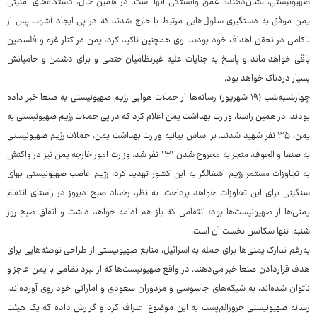
صهیونیستی، نشان‌دهنده عمق وابستگی آنها است. در همین حال، دستگاه‌های امنیتی
یمن موفق به دستگیری سلول‌هایی مرتبط با خارج شدند که در پی ایجاد آشوب پس از
ناکامی در تحقق اهداف خود بودند. وی همچنین تاکید کرد: یمن در کنار غزه و فلسطین
باقی خواهد ماند و پاسخ به جنایات علیه غیرنظامیان حتمی و برای دشمن و حامیانش
بسیار دردناک خواهد بود.
چهارشنبه‌شب (۱۹ شهریور) رسانه‌ها از حملات هوایی رژیم صهیونیستی به صنعا خبر داده
بودند. در همین راستا، وزارت بهداشت یمن اعلام کرد که در پی حملات رژیم صهیونیستی به
یمن، ۳۵ نفر شهید شدند. بر اساس بیانیه وزارت بهداشت یمن، حملات رژیم صهیونیستی
به صنعا و الجوف، منجر به مجروح شدن ۱۳۱ نفر شد. وزارت امور خارجه یمن نیز در واکنش
به تجاوزات مستمر رژیم اشغالگر به این کشور تهدید کرد: رژیم غاصب صهیونیستی بهای
سنگینی برای این تجاوزات خواهد پرداخت. به نظر، رخداد صبح دیروز در راستای انتقام
یمنی‌ها از صهیونیست‌ها بود؛ انتقامی که باز هم ادامه خواهد داشت و اتفاق صبح روز
شنبه، تنها سکانس نخست آن است.
به‌رغم تدارک یمنی‌ها برای حمله به اسرائیل، منابع صهیونیستی از طراحی توطئه‌هایی برای
هدف قراردادن صنعا خبر می‌دهند. در واقع صهیونیست‌ها که از نبرد نظامی با یمن عاجز و
ناتوان شده‌اند، به شبکه‌های جاسوسی و مزدوران سعودی و اماراتی خود روی آورده‌اند.
رسانه صهیونیستی جروزالم‌پست به این موضوع اعتراف کرد و گزارش داده که یک هیئت