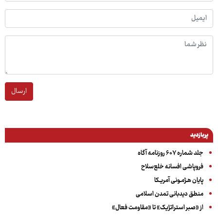
ارسال
پربازدید
جلد شماره ۶۰۷ روزنامه آگاه
فروپاشی افسانه خلع‌سلاح
پایان هـژمـونی آمریـکا
منطق دیدبانی تمدن اسلامی
از «صبر استراتژیک» تا «مقاومت فعال»