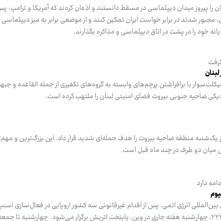
ان را پیروز میدان دیپلماسی در مسقط دانستند و اذعان کردند که آمریکا و ترامپ، پس 
 مجبور شدند در برابر خواست ایران تمکین کنند و از موضعی برابر به میز دیپلماسی و
انه خود را در پشت در اتاق دیپلماسی و مذاکره بگذارند.
گرفت
لبنان
لت‌سوار با برافراشتن پرچم‌های وابسته به گروه‌های تکفیری از جمله القاعده و جبهه‌
ی ضاحیه جنوبی بیروت فضای امنیتی لبنان را ملتهب کرده است.
یک‌شنبه منطقه ضاحیه بیروت را هدف حمله‌ای شدید قرار داد. این بزرگ‌ترین و مهم‌ت
بس میان دو طرف در چند ماه قبل است.
امه دارد
المللی انرژی اتمی، پس از اقدام غیرقانونی سه کشور اروپایی در فعال‌سازی اسنپ
همچنین مختومه شدن قطعنامه ۲۲۳۱، چهارشنبه هفته جاری در وین، پایتخت اتریش برگزار می‌شود. چهارشنبه تا 