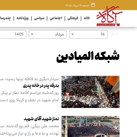
جمعه ۱۶ مرداد ۱۴۰۵
خانه
فرهنگی
اجتماعی
سیاسی
ویژه نامه
چندرسان
تاریخ
16
مرداد
1405
شبکه المیادین
سردار دیگری به قافله نینوا رسید؛ س
بدرقه پدر در خانه پدری
روز گذشته مراسم اقامه نماز بر پیکر
امام شهید در نجف و کربلا روی دست 
نماز شهید آقای شهید