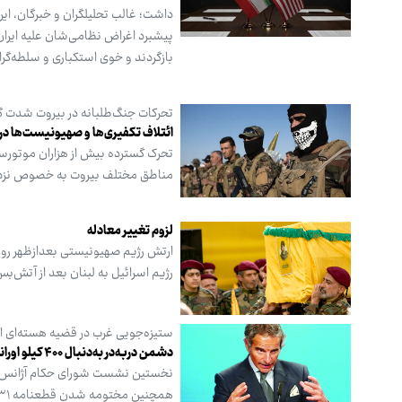
داشت؛ غالب تحلیلگران و خبرگان، ایر
پیشبرد اغراض نظامی‌شان علیه ایران،
بازگردند و خوی استکباری و سلطه‌گرای
تحرکات جنگ‌طلبانه در بیروت شدت 
ائتلاف تکفیری‌ها و صهیونیست‌ها در 
تحرک گسترده بیش از هزاران موتورسیک
مناطق مختلف بیروت به خصوص نزدیک
لزوم تغییر معادله
ارتش رژیم صهیونیستی بعدازظهر روز 
رژیم اسرائیل به لبنان بعد از آتش‌
ستیزه‌جویی غرب در قضیه هسته‌ای اد
دشمن دربه‌در به‌دنبال ۴۰۰ کیلو اورانیوم
نخستین نشست شورای حکام آژانس بین‌