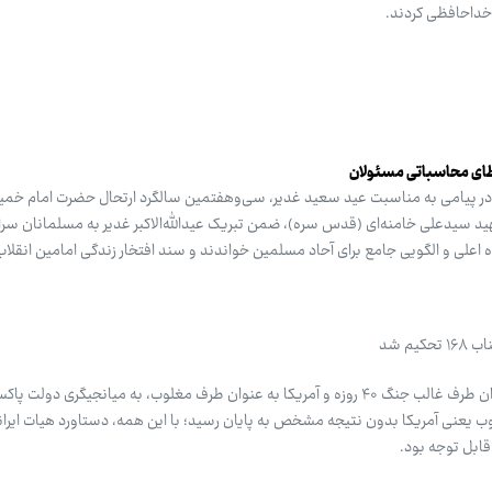
» خداحافظی کردند.
 خطای محاسباتی مسئولان
در پیامی به مناسبت عید سعید غدیر، سی‌وهفتمین سالگرد ارتحال حضرت امام خمین
هید سیدعلی خامنه‌ای (قدس سره)، ضمن تبریک عیدالله‌الاکبر غدیر به مسلمانان سر
وه اعلی و الگویی جامع برای آحاد مسلمین خواندند و سند افتخار زندگی امامین انقلاب
م شد
مذاکرات اسلام‌آباد میان ایران به عنوان طرف غالب جنگ ۴۰ روزه و آمریکا به عنوان طرف مغلوب، به میانجیگر
ب یعنی آمریکا بدون نتیجه مشخص به پایان رسید؛ با این همه، دستاورد هیات ایرا
ابل توجه بود.