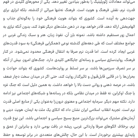
می‌تواند معادلات ژئوپلیتیک را به‌طور بنیادین تغییر دهد. یکی از محورهای کلیدی در فهم
قدرت نرم، نقش فرهنگ و هویت است. فرهنگ نه‌تنها میراثی از گذشته، بلکه ابزاری برای
جهت‌دهی به آینده است. کشوری که بتواند هویت فرهنگی خود را به‌گونه‌ای جذاب و
الهام‌بخش ارائه دهد، قادر خواهد بود در ذهن ملت‌های دیگر نفوذ کند، بدون آنکه نیازی به
اعمال زور مستقیم داشته باشد. نمونه بارز آن، نفوذ زبان، هنر و سبک زندگی غربی در
جوامع مختلف است که طی دهه‌های گذشته نوعی «همگرایی فرهنگی» به سود قدرت‌های
غربی ایجاد کرده است. اما قدرت نرم صرفا به انتقال فرهنگی محدود نمی‌شود. در کنار
فرهنگ، روایت‌سازی سیاسی و رسانه‌ای جایگاهی کلیدی دارد. جنگ‌های امروز، بیش از آنکه
بر سر تصرف سرزمین‌ها باشد، بر سر تسلط بر روایت‌هاست. کشوری که بتواند حوادث و
بحران‌ها را در قالبی قابل‌قبول و تاثیرگذار روایت کند، حتی اگر در میدان سخت دچار ضعف
باشد، در عرصه ذهنی و روانی دست بالا را خواهد داشت. به همین دلیل است که جنگ غزه
یا جنگ اوکراین، نه فقط در میدان نظامی بلکه در رسانه‌ها و شبکه‌های اجتماعی نیز ادامه
دارد. نکته مهم دیگر، سرمایه اجتماعی و معنوی درون‌زا به‌عنوان یکی از منابع اصلی قدرت
نرم است. تجربه انقلاب اسلامی ایران نشان داد که اتکای یک ملت به ایمان، هویت دینی و
آرمان‌های مشترک می‌تواند بزرگ‌ترین منبع بسیج سیاسی و اجتماعی باشد. این نوع قدرت
نرم، برخلاف الگوهای صرفا وارداتی غربی، ریشه در بافت بومی دارد و بنابراین از عمق و
پایداری بیشتری برخوردار است. با این حال، چالش‌های متعددی در برابر توسعه و حفظ