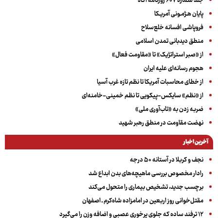
جلد شماره ۶۰۷ روزنامه آگاه
پایان هـژمـونی آمریـکا
فروپاشی افسانه خلع‌سلاح
منطق دیدبانی تمدن اسلامی
از «صبر استراتژیک» تا «مقاومت فعال»
هجوم رسانه‌ای علیه ایران
از خطای محاسبات آمریکا تا نظم تازه غرب آسیا
از «نظم» سایکس-پیکویی تا نظم خمینی-خامنه‌ای
ضربه زدن به «تاب‌آوری ملی»
نهضت مقاومت در منطق رهبر شهید
آخرین اخبار
نجف و کربلا در آستانه ۵۰ درجه
رادار مخصوص بررسی ماهیچه‌های بدن ابداع شد
برچسب جدید، تشخیص بیماری را متحول می‌کند
مقتل‌خوانی روز اربعین در امامزاده شاه‌کرم ـ اصفهان
۱۲ ترفند ساده که جلوی پرخوری عصبی و اضافه ‌وزن را می‌گیرد