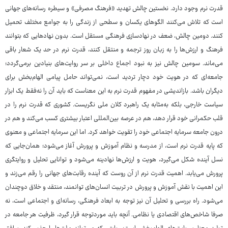
قدرت نرم وجود دارد. نخستین چالش تهدید «فرهنگ مصرفی» و سیطره رسانه‌های جهانی
است که تلاش می‌کنند الگوهای یکسان و سطحی از زندگی را به جوامع مختلف تحمیل
کنند. دومین چالش، ضعف در نهادسازی فرهنگی مستقل است. بدون نهادهایی که بتوانند
فرهنگ و ارزش‌ها را به زبان روز ترجمه و منتقل کنند، قدرت نرم در حد یک شعار باقی
می‌ماند. سومین چالش نیز به نبود اجماع داخلی بر سر روایت‌های بنیادین برمی‌گردد؛
جامعه‌ای که در هویت خود دچار تردید است، نمی‌تواند حامل پیامی الهام‌بخش برای
دیگران باشد. بازاندیشی در مفهوم قدرت نرم به این معناست که باید آن را نه‌فقط یک ابزار
سیاست خارجی، بلکه به‌مثابه یک راهبرد کلان ملی نگریست. کشوری که قدرت نرم را در
قلب حکمرانی خود قرار دهد، هم در عرصه بین‌المللی اعتبار بیشتری کسب می‌کند و هم در
درون جامعه سرمایه اجتماعی خود را تقویت خواهد کرد. اما این سرمایه اجتماعی و معنوی
که پایه قدرت نرم است، از مدرسه و نظام آموزش و پرورش آغاز می‌شود؛ همان‌جایی که
نسل آینده شکل می‌گیرد، هویت و ارزش‌ها نهادینه می‌شود و توانایی تحلیل و روایتگری
پرورش می‌یابد. اهمیت قدرت نرم از آن روست که آینده رقابت‌های جهانی را رقم می‌زند و
این اهمیت با نقش آموزش و پرورش در تربیت انسان‌های توانمند، منتقد و خلاق دوچندان
می‌شود. راه بررسی و تحلیل آن نیز توجه به ابعاد فرهنگی، رسانه‌ای و اجتماعی است، نه
صرفا شاخص‌های اقتصادی یا نظامی. آنچه باید موردتوجه قرار گیرد، ظرفیت هر جامعه در