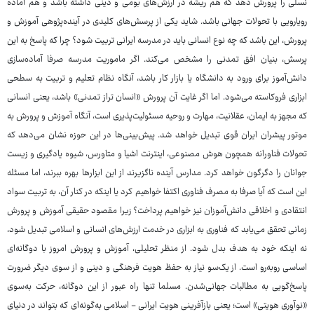
نسلی را پرورش دهد که هم ریشه در ارزش‌های بومی و دینی داشته باشد و هم آماده
رویارویی با تحولات جهانی باشد. شاید یکی از پرسش‌های کلیدی در آینده‌پژوهی آموزش و
پرورش، این باشد که چه نوع انسانی باید در مدرسه ایرانی تربیت شود؟ چرا که پاسخ به این
پرسش، بنیان افق تمدنی را مشخص می‌کند. اگر ماموریت مدرسه صرفا آماده‌سازی
دانش‌آموز برای ورود به دانشگاه یا بازار کار باشد، آنگاه نظام تعلیم و تربیت به سطحی
ابزاری فروکاسته می‌شود. اما اگر غایت آن پرورش «انسان تراز تمدنی» باشد، یعنی انسانی
که مجهز به ایمان، عقلانیت، مهارت و روحیه مسئولیت‌پذیری است، آنگاه آموزش و پرورش به
موتور پیشران ایران قوی تبدیل خواهد شد. پیش‌بینی‌ها در این حوزه نشان می‌دهد که
تحولات فناورانه همچون هوش مصنوعی، اینترنت اشیا و متاورس، شیوه یادگیری و زیست
جوانان را دگرگون خواهد کرد. مدارس آینده ناگزیرند از این ابزارها بهره ببرند، اما مسئله
این است که آیا صرفا به مصرف فناوری اکتفا خواهیم کرد یا اینکه در کنار آن، به تربیت سواد
انتقادی و اخلاقی دانش‌آموزان نیز خواهیم پرداخت؟ زیرا مقصود حقیقی آموزش و پرورش
زمانی تحقق می‌یابد که فناوری به ابزاری در خدمت ارزش‌های انسانی و اسلامی تبدیل شود،
نه اینکه خود به هدف بدل شود. از منظر تحلیلی، آموزش و پرورش امروز با دوگانه‌ای
اساسی روبه‌رو است. از یک‌سو نیاز به حفظ هویت فرهنگی و دینی و از سوی دیگر ضرورت
پاسخ‌گویی به مطالبات جهانی‌شدن. مسلما تنها راه عبور از این دوگانه، حرکت به‌سوی
«نوآوری هویتی» است؛ یعنی بازآفرینی هویت ایرانی - اسلامی به‌گونه‌ای که بتواند در دنیای