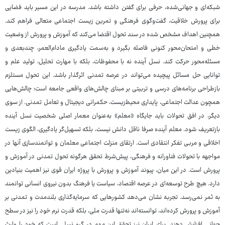
شبکه‌ای و جهانی‌شده، حرفی برای گفتن داشته باشد. مدرسه در این مسیر باید فضایی
برای پرورش خلاقیت، گفت‌وگوی فرهنگی و تمرین زیست اجتماعی متعالی فراهم کند.
همچنین اهداف مشخص شده در سند تحول اقتضا می‌کند که آموزش و پرورش از وضعیت
خطی و امتحان‌محور کنونی فاصله بگیرد و به‌سمت یادگیری مادام‌العمر، چندبعدی و
مسئله‌محور حرکت کند. نسل آینده نه با محفوظات، بلکه با مهارت تحلیل، تولید علم و
توانایی حل مسائل پیچیده می‌تواند در عرصه تمدنی اثرگذار باشد. این تحول مستلزم
بازطراحی برنامه‌های درسی و تربیتی بر مبنای چالش‌های واقعی جامعه است؛ چالش‌هایی
همچون عدالت اجتماعی، پایداری محیط‌زیست، حکمرانی دیجیتال و تعامل تمدنی. از سوی
دیگر، در افق تحولات باید جایگاه «معلم» به‌عنوان معمار اصلی شخصیت نسل آینده
بازتعریف شود. معلم آینده صرفا ناقل دانش نیست، بلکه تسهیل‌گر یادگیری، الگوی زیست
اخلاقی و مربی تفکر انتقادی است. ارتقای منزلت اجتماعی معلمان و توانمندسازی آنها در
مواجهه با تحولات فناورانه و فرهنگی، پیش‌شرط تحقق هرگونه تحول تمدنی در آموزش و
پرورش است. در این میان، پیوند آموزش و پرورش با پروژه ایران قوی نیز اهمیت بنیادین
دارد. هیچ طرح توسعه‌ای در عرصه اقتصاد، سیاست یا فرهنگ بدون نیروی انسانی توانمند
به ثمر نمی‌رسد. تجربه نشان می‌دهد کشورهایی که سرمایه‌گذاری بلندمدت و تمدنی بر
آموزش و پرورش کرده‌اند، توانسته‌اند نه‌تنها قدرت ملی، بلکه قدرت نرم خود را نیز در سطح
جهانی افزایش دهند. برای ایران نیز تحقق این مهم در گرو نسلی است که خود را وارث