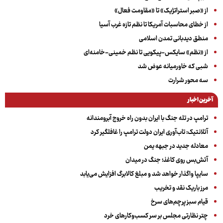
از «صبر استراتژیک» تا «مقاومت فعال»
از خطای محاسبات آمریکا تا نظم تازه غرب آسیا
منطق دیدبانی تمدن اسلامی
از «نظم» سایکس-پیکویی تا نظم خمینی-خامنه‌ای
شبی که خاورمیانه عوض شد
سه‌ محور شرارت
آخرین اخبار
ترامپ در تله جنگ با ایران بدون راه خروج آبرومندانه
آتلانتیک: تاب‌آوری ایران دولت ترامپ را غافلگیر کرد
معادله جدید در جبهه یمن
آتش‌بس روی کاغذ؛ جنگ در میدان
سایپا واگذار خواهد شد و مبلغ کالابرگ افزایش می‌یابد
مرز باریک نقد و تخریب
قیام سبز پرچم‌های سرخ
چتر نظارتی مجلس بر سر کسب‌وکارهای خرد