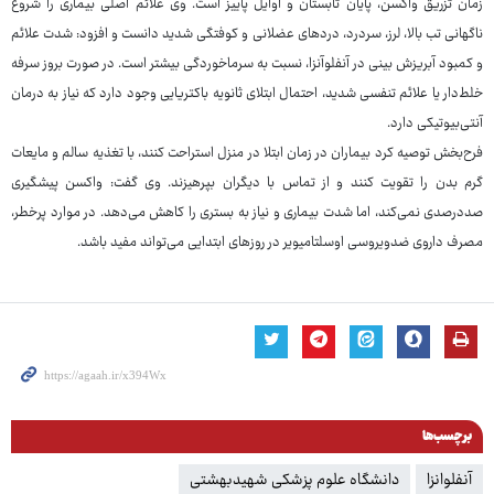
زمان تزریق واکسن، پایان تابستان و اوایل پاییز است. وی علائم اصلی بیماری را شروع
ناگهانی تب بالا، لرز، سردرد، دردهای عضلانی و کوفتگی شدید دانست و افزود: شدت علائم
و کمبود آبریزش بینی در آنفلوآنزا، نسبت به سرماخوردگی بیشتر است. در صورت بروز سرفه
خلط‌دار یا علائم تنفسی شدید، احتمال ابتلای ثانویه باکتریایی وجود دارد که نیاز به درمان
آنتی‌بیوتیکی دارد.
فرح‌بخش توصیه کرد بیماران در زمان ابتلا در منزل استراحت کنند، با تغذیه سالم و مایعات
گرم بدن را تقویت کنند و از تماس با دیگران بپرهیزند. وی گفت: واکسن پیشگیری
صددرصدی نمی‌کند، اما شدت بیماری و نیاز به بستری را کاهش می‌دهد. در موارد پرخطر،
مصرف داروی ضدویروسی اوسلتامیویر در روزهای ابتدایی می‌تواند مفید باشد.
برچسب‌ها
آنفلوانزا
دانشگاه علوم پزشکی شهیدبهشتی