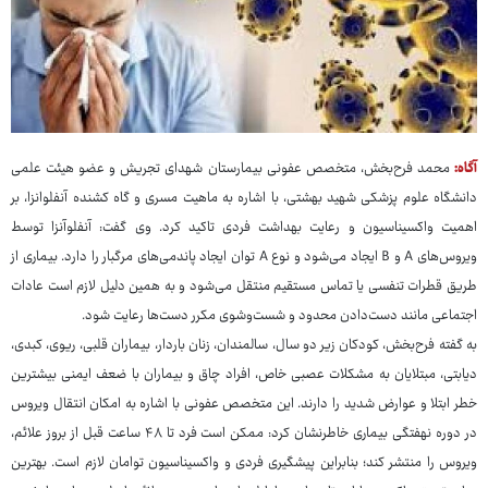
آگاه:
محمد فرح‌بخش، متخصص عفونی بیمارستان شهدای تجریش و عضو هیئت علمی
دانشگاه علوم پزشکی شهید بهشتی، با اشاره به ماهیت مسری و گاه کشنده آنفلوانزا، بر
اهمیت واکسیناسیون و رعایت بهداشت فردی تاکید کرد. وی گفت: آنفلوآنزا توسط
ویروس‌های A و B ایجاد می‌شود و نوع A توان ایجاد پاندمی‌های مرگبار را دارد. بیماری از
طریق قطرات تنفسی یا تماس مستقیم منتقل می‌شود و به همین دلیل لازم است عادات
اجتماعی مانند دست‌دادن محدود و شست‌وشوی مکرر دست‌ها رعایت شود.
به گفته فرح‌بخش، کودکان زیر دو سال، سالمندان، زنان باردار، بیماران قلبی، ریوی، کبدی،
دیابتی، مبتلایان به مشکلات عصبی خاص، افراد چاق و بیماران با ضعف ایمنی بیشترین
خطر ابتلا و عوارض شدید را دارند. این متخصص عفونی با اشاره به امکان انتقال ویروس
در دوره نهفتگی بیماری خاطرنشان کرد: ممکن است فرد تا ۴۸ ساعت قبل از بروز علائم،
ویروس را منتشر کند؛ بنابراین پیشگیری فردی و واکسیناسیون توامان لازم است. بهترین