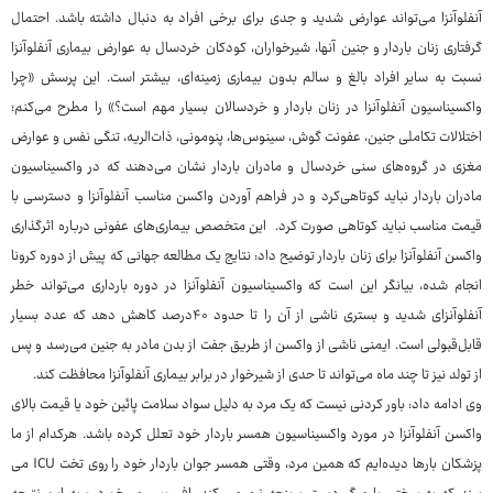
آنفلوآنزا می‌تواند عوارض شدید و جدی برای برخی افراد به دنبال داشته باشد. احتمال
گرفتاری زنان باردار و جنین آنها، شیرخواران، کودکان خردسال به عوارض بیماری آنفلوآنزا
نسبت به سایر افراد بالغ و سالم بدون بیماری زمینه‌ای، بیشتر است. این پرسش «چرا
واکسیناسیون آنفلوآنزا در زنان باردار و خردسالان بسیار مهم است؟» را مطرح می‌کنم؛
اختلالات تکاملی جنین، عفونت گوش، سینوس‌ها، پنومونی، ذات‌الریه، تنگی نفس و عوارض
مغزی در گروه‌های سنی خردسال و مادران باردار نشان می‌دهند که در واکسیناسیون
مادران باردار نباید کوتاهی‌کرد و در فراهم‌ آوردن واکسن مناسب آنفلوآنزا و دسترسی با
قیمت مناسب نباید کوتاهی صورت کرد. این متخصص بیماری‌های عفونی درباره اثرگذاری
واکسن آنفلوآنزا برای زنان باردار توضیح داد: نتایج یک مطالعه جهانی که پیش از دوره کرونا
انجام شده، بیانگر این است که واکسیناسیون آنفلوآنزا در دوره بارداری می‌تواند خطر
آنفلوآنزای شدید و بستری ناشی از آن را تا حدود ۴۰درصد کاهش دهد که عدد بسیار
قابل‌قبولی است. ایمنی ناشی از واکسن از طریق جفت از بدن مادر به جنین می‌رسد و پس
از تولد نیز تا چند ماه می‌تواند تا حدی از شیرخوار در برابر بیماری آنفلوآنزا محافظت کند.
وی ادامه داد: باور کردنی نیست که یک مرد به دلیل سواد سلامت پائین خود یا قیمت بالای
واکسن آنفلوآنزا در مورد واکسیناسیون همسر باردار خود تعلل کرده باشد. هرکدام از ما
پزشکان بارها دیده‌ایم که همین مرد، وقتی همسر جوان باردار خود را روی تخت ICU می