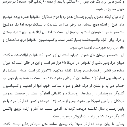
واکسن‌هایی برای یک فرد پس از ۴۰سالگی یا بعد از دهه ۶۰زندگی لازم است؟» در سراسر
جهان مطرح می‌شود.
او با بیان اینکه فصول پاییز و زمستان همواره با موج مبتلایان آنفلوآنزا همراه بوده، توضیح
داد: فارغ از اینکه موج بیماری در برخی سال‌ها شدیدتر یا سبک‌تر بوده اما یک موضوع
مشخص همواره درمیان است و موضوع این است که احتمال ابتلا به بیماری شدید، بستری
و مرگ برای افراد واکسینه‌شده بسیار کمتر است. واکسیناسیون آنفلوآنزا برای سالمندان و
زنان باردار به طور جدی توصیه می شود.
این متخصص بیماری‌های عفونی درباره استقبال از واکسن آنفلوآنزا در ایالات‌متحده گفت:
میزان مرگ‌ومیر ناشی از آنفلوآنزا در آمریکا ۴۵هزار نفر است و این در حالی است که میزان
مرگ‌ومیر ناشی از تصادف‌های وسایل نقلیه موتوری ۳۶هزار نفر است. میزان استقبال از
واکسیناسیون آنفلوآنزا در سالمندان آمریکایی حدود ۷۰درصد است که عدد بسیار خوبی به
حساب می‌آید و نشان از درک خطر و سواد سلامت خوب آنها از اهمیت واکسیناسیون
آنفلوآنزا در پیشگیری از مرگ‌های زودهنگام و ناگهانی آنفلوآنزا است. در جمعیت عمومی
کودکان و بالغین آمریکا نیز حدود نیمی از مردم (۴۷ درصد) واکسن آنفلوآنزا خود را در
پاییز-زمستان سال گذشته دریافت کرده‌اند. آگاهی نسبت به آمار و ارقام تزریق واکسن
آنفلوآنزا در یک کشور از اهمیت فراوانی برخوردار است.
رضایی با بیان اینکه آنفلوآنزا صرفا یک بیماری ساده مثل سرماخوردگی نیست، گفت: