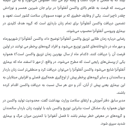
بیند که به سختی با مرگ دست و پنجه نرم می کند، افسوس می‌خورد و به این نتیجه
می‌رسد که قیمت به ظاهر بالای واکسن آنفلوآنزا در برابر جان شیرین همسر و نوزادش
چقدر ناچیز است. یکی از وظایف خطیری که بر عهده مسوولان سلامت کشور است، تعهد و
تضمین دریافت واکسن آنفلوآنزا برای تمام زنان بارداری است که گروه هدف کلیدی در
بیماری ویروسی آنفلوآنزا محسوب می‌شوند.
رضایی درباره زمان طلایی تزریق واکسن آنفلوآنزا توضیح داد: واکسن آنفلوآنزا از شهریورماه
و مهر ماه در داروخانه‌های کشور توزیع می‌شود و افراد گروه‌های پرخطر می توانند در اولین
فرصت آن را دریافت کنند. «کدام ماه از سال بهترین زمان تزریق واکسن است؟» همواره
یکی از پرسش‌های رایجی است که مطرح می‌شود. در واقع، از مهر تا اسفند ماه که بیماری
آنفلوآنزا شایع می‌شود واکسن آنفلوآنزا را می‌توان دریافت کرد و منطقی‌تر است زنان باردار
و سالمندان و سایر گروه‌های پرخطر پیش از اوج‌گیری همه‌گیری فصلی و افزایش مبتلایان به
این بیماری یعنی پیش از آبان، آذر و دی هر سال نسبت به دریافت واکسن اقدام کرده‌
باشند.
مدیر سابق دفتر آموزش و ارتقای سلامت وزارت بهداشت گفت: محدودیت تولید واکسن در
جهان همواره یک مشکل است؛ بنابراین توزیع واکسن باید با اولویت زنان باردار، سالمندان
و گروه‌های در معرض خطر بیشتر باشد تا فصل آنفوانزا با کمترین میزان مرگ و بیماری
شدید سپری شود.