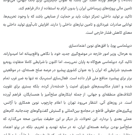
(NDB) را فراهم آورده است. این بانک، به عنوان جایگزینی برای بانک جهانی، می‌تواند
تامین مالی پروژه‌های زیرساختی ایران را بدون الزام به استفاده از دلار فراهم کند.
تاکید بر تولید داخلی: تمرکز دولت باید بر حمایت از صنایعی باشد که با وجود تحریم‌ها،
توانایی صادرات غیردلاری و تامین نیازهای داخلی را دارند. افزایش تاب‌آوری تولید داخلی به
معنای کاهش فشار خارجی است.
دیپلماسی پویا، با افق‌های نوین اعتمادسازی
به هرحال، وزیر امور خارجه در موضع‌گیری جدید خود با نگاهی واقع‌بینانه اما امیدوارانه،
تاکید کرد دیپلماسی هیچ‌گاه به پایان نمی‌رسد، اما اکنون با شرایطی کاملا متفاوت روبه‌رو
هستیم؛ شرایطی که ایران را به عنوان کشوری پیشرو در عرصه صلح هسته‌ای، در موقعیتی
برتر برای پیشبرد منافع ملی قرار داده است. فعال‌سازی اسنپ‌بک نه تنها به ضرر غرب تمام
شده و اعتبار مکانیسم‌های شورای امنیت را خدشه‌دار کرده، بلکه بستری برای تقویت
ائتلاف‌های منطقه‌ای و جهانی، از جمله ابتکارهای صلح‌آمیز با همسایگان، فراهم آورده
است. در روزهای آتی، انتظار می‌رود تهران با اعلام چارچوب نوین همکاری با آژانس،
پیگیری‌های حقوقی قاطع در مجامع بین‌المللی و گسترش گفت‌وگوهای چندجانبه، گام‌های
عملی بعدی را بردارد. این تحولات، بار دیگر بر این حقیقت بنیادین صحه می‌گذارد که
صلح‌آمیز بودن برنامه هسته‌ای ایران، نه در سایه تهدید و تحریم، بلکه در پرتو اعتماد