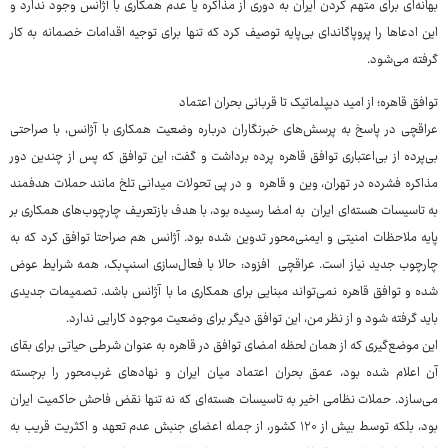
بهانه‌ای برای متهم کردن ایران به دوری از مذاکره یا عدم همکاری با آژانس وجود ندارد و
این ادعاها را پروپاگاندای بی‌پایه توصیف کرد که تنها برای توجیه اقدامات خصمانه به کار
گرفته می‌شود.
توافق قاهره؛ از امید دیپلماتیک تا قربانی بحران اعتماد
عراقچی در پاسخ به پرسش‌های خبرنگاران درباره وضعیت همکاری با آژانس، با صراحتی
بی‌پرده از بی‌اعتباری توافق قاهره پرده برداشت و گفت: این توافق که پس از چندین دور
مذاکره فشرده در تهران، وین و قاهره و در پی تحولات میدانی تلخ مانند حملات هدفمند
به تاسیسات هسته‌ای ایران به امضا رسیده بود، با هدف بازتعریف چارچوب‌های همکاری بر
پایه ملاحظات امنیتی و ایمنی‌محور تدوین شده بود. آژانس هم صراحتا توافق کرد که به
چارچوب جدید نیاز است. عراقچی افزود: حالا با فعال‌سازی اسنپ‌بک، همه شرایط عوض
شده و توافق قاهره نمی‌تواند مبنایی برای همکاری ما با آژانس باشد. تصمیمات جدیدی
باید گرفته شود و از نظر من، این توافق دیگر برای وضعیت موجود کارایی ندارد.
این موضع‌گیری که از همان لحظه امضای توافق در قاهره به عنوان شرطی حیاتی برای بقای
آن اعلام شده بود، عمق بحران اعتماد میان ایران و نهادهای غرب‌محور را برجسته
می‌سازد. حملات نظامی اخیر به تاسیسات هسته‌ای که نه تنها نقض فاحش حاکمیت ایران
بود، بلکه توسط بیش از ۱۲۰ کشور، از جمله اعضای جنبش عدم تعهد و اکثریت قریب به