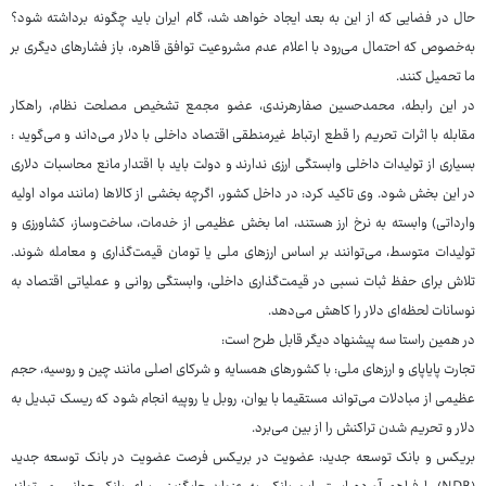
حال در فضایی که از این به بعد ایجاد خواهد شد، گام ایران باید چگونه برداشته شود؟
به‌خصوص که احتمال می‌رود با اعلام عدم مشروعیت توافق قاهره، باز فشارهای دیگری بر
ما تحمیل کنند.
در این رابطه، محمدحسین صفارهرندی، عضو مجمع تشخیص مصلحت نظام، راهکار
مقابله با اثرات تحریم را قطع ارتباط غیرمنطقی اقتصاد داخلی با دلار می‌داند و می‌گوید :
بسیاری از تولیدات داخلی وابستگی ارزی ندارند و دولت باید با اقتدار مانع محاسبات دلاری
در این بخش شود. وی تاکید کرد: در داخل کشور، اگرچه بخشی از کالاها (مانند مواد اولیه
وارداتی) وابسته به نرخ ارز هستند، اما بخش عظیمی از خدمات، ساخت‌وساز، کشاورزی و
تولیدات متوسط، می‌توانند بر اساس ارزهای ملی یا تومان قیمت‌گذاری و معامله شوند.
تلاش برای حفظ ثبات نسبی در قیمت‌گذاری داخلی، وابستگی روانی و عملیاتی اقتصاد به
نوسانات لحظه‌ای دلار را کاهش می‌دهد.
در همین راستا سه پیشنهاد دیگر قابل طرح است:
تجارت پایاپای و ارزهای ملی: با کشورهای همسایه و شرکای اصلی مانند چین و روسیه، حجم
عظیمی از مبادلات می‌تواند مستقیما با یوان، روبل یا روپیه انجام شود که ریسک تبدیل به
دلار و تحریم شدن تراکنش را از بین می‌برد.
بریکس و بانک توسعه جدید: عضویت در بریکس فرصت عضویت در بانک توسعه جدید