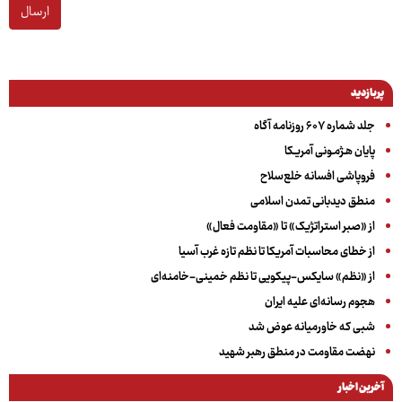
ارسال
پربازدید
جلد شماره ۶۰۷ روزنامه آگاه
پایان هـژمـونی آمریـکا
فروپاشی افسانه خلع‌سلاح
منطق دیدبانی تمدن اسلامی
از «صبر استراتژیک» تا «مقاومت فعال»
از خطای محاسبات آمریکا تا نظم تازه غرب آسیا
از «نظم» سایکس-پیکویی تا نظم خمینی-خامنه‌ای
هجوم رسانه‌ای علیه ایران
شبی که خاورمیانه عوض شد
نهضت مقاومت در منطق رهبر شهید
آخرین اخبار