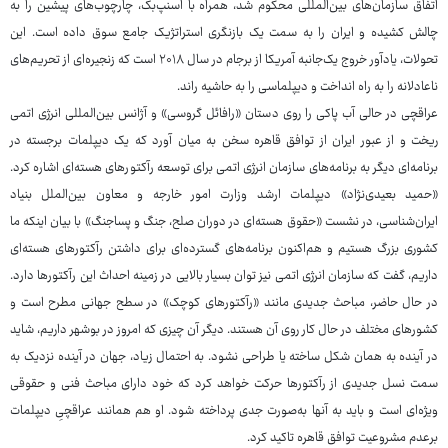
اتفاق سازمان‌های بین‌المللی محکوم شد، همراه با اسنپ‌بک، چارچوب‌های پیشین را به
چالش کشیده و ایران را به سمت یک بازنگری استراتژیک جامع سوق داده است. این
تحولات، یادآور خروج یک‌جانبه آمریکا از برجام در سال ۲۰۱۸ است که زنجیره‌ای از تحریم‌های
ناعادلانه را به راه انداخت و دیپلماسی را به حاشیه راند.
عراقچی در حالی آب پاکی را روی دستان «رافائل گروسی» و آژانس بین‌المللی انرژی اتمی
ریخت و از عبور ایران از توافق قاهره سخن به میان آورد که یک دیپلمات برجسته در
برنامه‌ای دیگر به برنامه‌های سازمان انرژی اتمی برای توسعه رآکتورهای هسته‌ای اشاره کرد.
«حمید بعیدی‌نژاد» دیپلمات ارشد وزارت امور خارجه و معاون بین‌الملل بنیاد
ایران‌شناسی، در نشست «حقوق هسته‌ای در دوران صلح، جنگ و پساجنگ» با بیان اینکه ما
کشوری بزرگ هستیم و هم‌اکنون برنامه‌های گسترده‌ای برای داشتن رآکتورهای هسته‌ای
داریم، گفت که سازمان انرژی اتمی نیز توان بسیار بالایی در زمینه احداث این رآکتورها دارد.
در حال حاضر، مباحث جدیدی مانند «رآکتورهای کوچک» در سطح جهانی مطرح است و
کشورهای مختلف در حال کار روی آن هستند. دیگر آن چیزی که امروز در بوشهر داریم، شاید
در آینده به همان شکل ساخته یا طراحی نشود. به احتمال زیاد، جهان در آینده نزدیک به
سمت نسل جدیدی از رآکتورها حرکت خواهد کرد که خود دارای مباحث فنی و حقوقی
ویژه‌ای است و باید به آنها به‌صورت جدی پرداخته شود. او هم همانند عراقچیِ دیپلمات
برعدم مشروعیت توافق قاهره تاکید کرد.