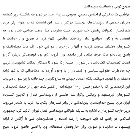
صریح‌گویی و شفافیت دیپلماتیک
عراقچی که به تازگی از اجلاس مجمع عمومی سازمان ملل در نیویورک بازگشته، روز گذشته
میزبان جمعی از دیپلمات‌های برجسته در تهران شد. این نشست که به عنوان پلی برای
شفاف‌سازی تحولات پرتنش اخیر شورای امنیت سازمان ملل متحد طراحی شده بود، به
تفصیل به واکاوی مواضع ایران پرداخت. عراقچی اظهار کرد: ما صریح و با جزئیات با
کشورهای مختلف صحبت کردیم و آنها را در جریان مواضع خود، اقدامات دیپلماتیک و
پاسخ زیاده‌خواهانه طرف مقابل قرار دادیم. وی افزود: لازم بود توضیحاتی درباره آثار و
تبعات تصمیمات اتخاذشده در شورای امنیت ارائه شود تا همگان بدانند کشورهای غربی
چه مخاطرات حقوقی، سیاسی و اقتصادی را به وجود آورده‌اند، مخاطراتی که نه تنها ثبات
منطقه‌ای را تهدید می‌کند، بلکه اعتماد جهانی به سازوکارهای چندجانبه را زیر سوال می‌برد.
این گردهمایی که با حضور بیش از ۱۰۰ دیپلمات از اقصی‌نقاط جهان از جمله نمایندگان
کشورهای غیرمتعهد و بریکس برگزار شد، بخشی از دیپلماسی فعال و کمپین گسترده
ایران برای بسیج حمایت‌های بین‌المللی در برابر فشارهای یک‌جانبه غرب به شمار می‌رود.
وزیر خارجه کشورمان با اشاره به سابقه طولانی دیپلماسی فعال تهران، تاکید کرد: جمهوری
اسلامی هر راهی که باید می‌رفت را رفته است؛ از همکاری‌های فنی با آژانس تا ارائه
پیشنهادات سازنده و متوازن برای حل‌وفصل منصفانه. وی با لحنی قاطع افزود: هیچ