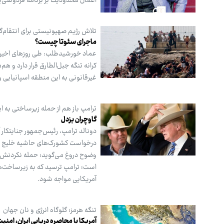
اعمال محدودیت بر برنامه فردوسی‌پ
تلاش رژیم صهیونیستی برای انتقام‌گی
ماجرای سئوتا چیست؟
عماد خورشیدطلب: طی روزهای اخیر م
غیرقانونی به این منطقه اسپانیایی ور
ترامپ باز هم از حمله زیرساختی به ای
گاوچران بزدل
دونالد ترامپ، رئیس‌جمهور جنایتکار آم
درخواست کشورک‌های حاشیه خلیج فارس
وضوح دروغ می‌گوید؛ حمله نکردنش به
است؛ ترامپ ترسید که به زیرساخت‌های
آمریکایی مواجه شود.
تنگه هرمز؛ گلوگاه انرژی و نان جهان
آمریکا با محاصره دریایی ایران، امنی