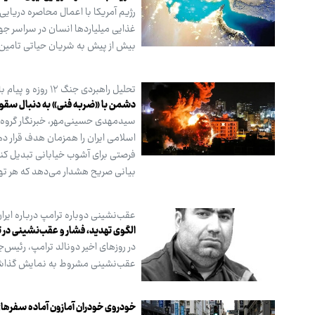
رژیم آمریکا با اعمال محاصره دریایی 
غذایی میلیاردها انسان در سراسر جها
بیش از پیش به شریان حیاتی تامین
تحلیل راهبردی جنگ ۱۲ روزه و پیام بازدارنده سرپرست وزارت دفاع:
دشمن با «ضربه فنی» به دنبال سقوط
اسلامی ایران را همزمان هدف قرار دهد
فرصتی برای آشوب خیابانی تبدیل کند.
بیانی صریح هشدار می‌دهد که هر تهد
عقب‌نشینی دوباره ترامپ درباره ایرا
الگوی تهدید، فشار و عقب‌نشینی در تق
در روزهای اخیر دونالد ترامپ، رئیس‌ج
عقب‌نشینی مشروط به نمایش گذا
خودروی خودران آمازون آماده سفرها