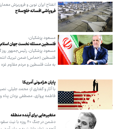
انفتاح ایران نوین و فروریزش معماری
فروپاشی افسانه خلع‌سلاح
مسعود پزشکیان:
فلسطین مسئله نخست جهان اسلام به
فلسطین (حماس) ضمن تبریک انتصاب و
به ملت فلسطین و مردم مقاوم غزه و 
پایان هـژمـونی آمریـکا
با آثار و گفتاری از: محمد جلیلی، 
فاطمه پروازی، مصطفی یزدان پناه و
متغیرهایی برای آینده منطقه
دشمن در جنگ ۴۰ روزه