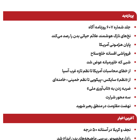
پربازدید
جلد شماره ۶۰۷ روزنامه آگاه
نخ‌های نازک هوشمند علائم حیاتی بدن را رصد می‌کند
پایان هـژمـونی آمریـکا
فروپاشی افسانه خلع‌سلاح
شبی که خاورمیانه عوض شد
از خطای محاسبات آمریکا تا نظم تازه غرب آسیا
از «نظم» سایکس-پیکویی تا نظم خمینی-خامنه‌ای
ضربه زدن به «تاب‌آوری ملی»
سه‌ محور شرارت
نهضت مقاومت در منطق رهبر شهید
آخرین اخبار
نجف و کربلا در آستانه ۵۰ درجه
رادار مخصوص بررسی ماهیچه‌های بدن ابداع شد