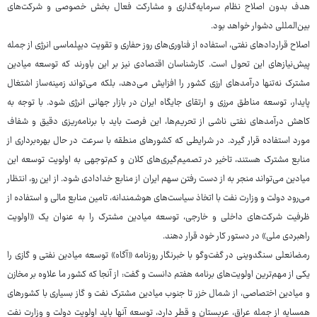
هدف بدون اصلاح نظام سرمایه‌گذاری و مشارکت فعال بخش خصوصی و شرکت‌های
بین‌المللی دشوار خواهد بود.
اصلاح قراردادهای نفتی، استفاده از فناوری‌های روز حفاری و تقویت دیپلماسی انرژی از جمله
پیش‌نیازهای این تحول است. کارشناسان اقتصادی نیز بر این باورند که توسعه میادین
مشترک نه‌تنها درآمدهای ارزی کشور را افزایش می‌دهد، بلکه می‌تواند زمینه‌ساز اشتغال
پایدار، توسعه مناطق مرزی و ارتقای جایگاه ایران در بازار جهانی انرژی شود. با توجه به
کاهش درآمدهای نفتی ناشی از تحریم‌ها، این فرصت باید با برنامه‌ریزی دقیق و شفاف
مورد استفاده قرار گیرد. در شرایطی که کشورهای منطقه با سرعت در حال بهره‌برداری از
منابع مشترک هستند، تاخیر در تصمیم‌گیری‌های کلان و کم‌توجهی به اولویت توسعه این
میادین می‌تواند منجر به از دست رفتن سهم ایران از منابع خدادادی شود. از این رو، انتظار
می‌رود دولت و وزارت نفت با اتخاذ سیاست‌های هوشمندانه، تامین منابع مالی و استفاده از
ظرفیت شرکت‌های داخلی و خارجی، توسعه میادین مشترک را به عنوان یک «اولویت
راهبردی ملی» در دستور کار خود قرار دهند.
رمضانعلی سنگدوینی در گفت‌وگو با خبرنگار روزنامه «آگاه» توسعه میادین نفتی و گازی را
یکی از مهم‌ترین اولویت‌های برنامه هفتم دانست و گفت: از آنجا که کشور ما علاوه بر مخازن
و میادین اختصاصی، از شمال خزر تا جنوب میادین مشترک نفت و گاز بسیاری با کشورهای
همسایه از جمله عراق، عربستان و قطر دارد، توسعه آنها باید اولویت دولت و وزارت نفت