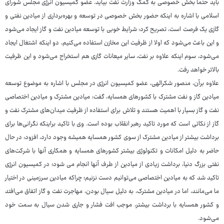
باید حتما بخش خصوصی به کمک وزارت نفت بیاید. عضو کمیسیون انرژی مجلس شورای
اسلامی با اشاره به اینکه حضور بخش خصوصی در توسعه و بهره‌برداری از میادین نفتی و
گازی یک فرصت است، تصریح کرد: شرایط خوبی با توسعه میادین نفت و گاز ایجاد می‌شود
و این باعث می‌شود که اولا از ظرفیت این مخازن استفاده می‌کنیم، دو اینکه اشتغال ایجاد
می‌شود، سوم اینکه علاوه بر نفت، سایر میعانات گازی هم استخراج می‌شود و این ظرفیت
بالاتر خواهد رفت.
علاوه برآن، منصور شکرالهی، عضو کمیسیون انرژی در مجلس با اشاره به موضوع توسعه
میادین گاز و نفت مشترک با کشورهای همسایه، گفت: میادین مشترک و میادین اختصاصی
نفت و گاز بسیار با اهمیت هستند و تلاش برای استفاده از ظرفیت میدان‌های مشترک نفت و
گاز از نکاتی است که مورد تاکید رهبر انقلاب بوده است. وی با تاکید براینکه نگرانی‌ها برای
برداشت بیشتر از میادین مشترک از سوی کشور همسایه همیشه وجود دارد، افزود: در حال
حاضر به دلیل امکانات و تکنولوژی بیشتر کشورهای همسایه و همکاری آنها با شرکت‌های
نفتی بزرگ دنیا، برداشت زیادی از میادین از طرف آنها انجام می شود؛ در کمیسیون انرژی
تاکید شد که به میادین اختصاصی می‌توانیم دست نزنیم؛ چراکه میادین سرزمینی در اختیار
ما می‌مانند، اما در میادین مشترک، به دلیل سیال بودن، مهاجرت نفت و گاز اتفاق می‌افتد
و کشور همسایه با برداشت بیشتر، موجب افت فشار و جاری شدن سیال به سمت خود
می‌شود.