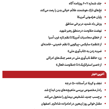
جلد شماره ۶۰۷ روزنامه آگاه
نخ‌های نازک هوشمند علائم حیاتی بدن را رصد می‌کند
پایان هـژمـونی آمریـکا
وزش باد شدید در برخی مناطق
نهضت مقاومت در منطق رهبر شهید
از خطای محاسبات آمریکا تا نظم تازه غرب آسیا
از «نظم» سایکس-پیکویی تا نظم خمینی-خامنه‌ای
ضربه زدن به «تاب‌آوری ملی»
زن؛ حافظ تاب‌آوری ملی در عصر جنگ‌های ادراکی
از «صبر استراتژیک» تا «مقاومت فعال»
آخرین اخبار
نجف و کربلا در آستانه ۵۰ درجه
رادار مخصوص بررسی ماهیچه‌های بدن ابداع شد
برچسب جدید، تشخیص بیماری را متحول می‌کند
مقتل‌خوانی روز اربعین در امامزاده شاه‌کرم ـ اصفهان