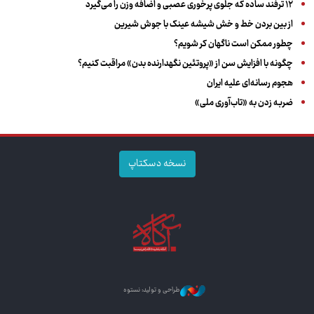
۱۲ ترفند ساده که جلوی پرخوری عصبی و اضافه ‌وزن را می‌گیرد
از بین بردن خط و خش شیشه عینک با جوش شیرین
چطور ممکن است ناگهان کر شویم؟
چگونه با افزایش سن از «پروتئین نگهدارنده بدن» مراقبت کنیم؟
هجوم رسانه‌ای علیه ایران
ضربه زدن به «تاب‌آوری ملی»
نسخه دسکتاپ
طراحی و تولید: نستوه