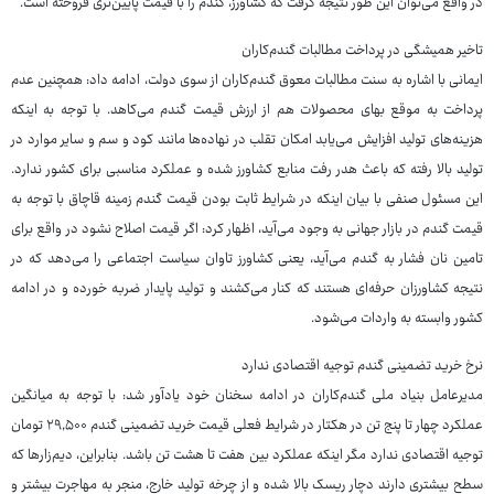
در واقع می‌توان این طور نتیجه گرفت که کشاورز، گندم را با قیمت پایین‌تری فروخته است.
تاخیر همیشگی در پرداخت مطالبات گندم‌کاران
ایمانی با اشاره به سنت مطالبات معوق گندم‌کاران از سوی دولت، ادامه داد: همچنین عدم
پرداخت به موقع بهای محصولات هم از ارزش قیمت گندم می‌کاهد. با توجه به اینکه
هزینه‌های تولید افزایش می‌یابد امکان تقلب در نهاده‌ها مانند کود و سم و سایر موارد در
تولید بالا رفته که باعث هدر رفت منابع کشاورز شده و عملکرد مناسبی برای کشور ندارد.
این مسئول صنفی با بیان اینکه در شرایط ثابت بودن قیمت گندم زمینه قاچاق با توجه به
قیمت گندم در بازار جهانی به وجود می‌آید، اظهار کرد: اگر قیمت اصلاح نشود در واقع برای
تامین نان فشار به گندم می‌آید، یعنی کشاورز تاوان سیاست اجتماعی را می‌دهد که در
نتیجه کشاورزان حرفه‌ای هستند که کنار می‌کشند و تولید پایدار ضربه خورده و در ادامه
کشور وابسته به واردات می‌شود.
نرخ خرید تضمینی گندم توجیه اقتصادی ندارد
مدیرعامل بنیاد ملی گندم‌کاران در ادامه سخنان خود یادآور شد: با توجه به میانگین
عملکرد چهار تا پنج تن در هکتار در شرایط فعلی قیمت خرید تضمینی گندم ۲۹,۵۰۰ تومان
توجیه اقتصادی ندارد مگر اینکه عملکرد بین هفت تا هشت تن باشد. بنابراین، دیم‌زارها که
سطح بیشتری دارند دچار ریسک بالا شده و از چرخه تولید خارج، منجر به مهاجرت بیشتر و