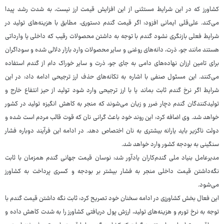
کشاورز که در این شرایط مستثنی از این افزایش قیمت ارز نیست، به شدت رشد پیدا
می‌کند. علی‌قلی ایمانی افزود: اگر قیمت گندم دستوری، مطابق با هزینه‌های تولید در
شرایط فعلی بازنگری نشود گندم با توجه به داشتن محصولات رقیب که داخلی یا وارداتی
هستند مانند جو، ذرت، دانه‌های روغنی و سایر محصولات وارد بازار دلالی شده و سوداگران
برای تامین ارزان نهاده‌های دامی به جای جو، ذرت و سایر خوراک دام از گندم استفاده
می‌کنند. این مسئول صنفی با اشاره به تکانه‌های حذف ارز ترجیحی ادامه داد: در این
شرایط اگر نرخ گندم ثابت بماند یا با ارز ترجیحی وارد شود تولید از حیز انتفاع خارج و
تولیدکنندگان گندم دچار ضرر و زیان می‌شوند که منجر به کاهش انگیزه تولید در کشور
خواهد شد. وی اضافه کرد: این روند خود باعث گرانی نان که قوت قالب مردم است شده و
دولت ناگزیر باید یارانه بیشتری به نان اختصاص دهد. در ادامه این فرآیند دوباره فشار
سنگینی به بودجه کشور وارد خواهد شد.
مدیرعامل بنیاد ملی گندم‌کاران یادآور شد: نوسان قیمت جهانی گندم همزمان با ثابت
نگه‌داشتن قیمت داخلی منجر به فشار بیشتر بر بودجه و کسری پرداخت به کشاورز
می‌شود.
این فعال بخش کشاورزی در ادامه سخنان خود تصریح کرد: ثابت نگه داشتن قیمت گندم با
توجه به نرخ تورم و هزینه‌های تولید، ارزش پول دریافتی کشاورز را به شدت کاهش داده و