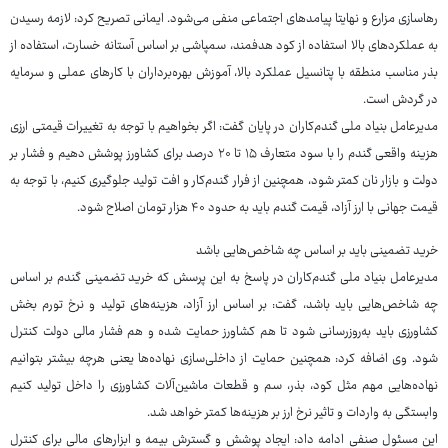
رهاسازی مزارع و نهایتا پیامدهای اجتماعی منفی می‌شود. ایمانی تصریح کرد: لازمه رسیدن
به عملکردهای بالا استفاده از کود هدفمند، سمپاشی بر اساس آستانه خسارت، استفاده از
بذر مناسب منطقه با پتانسیل عملکرد بالا، آموزش بهره‌برداران با کارهای عملی و سرمایه
در گردش است.
مدیرعامل بنیاد ملی گندم‌کاران در پایان گفت: اگر بخواهیم با توجه به تغییرات قیمتی ارزی
هزینه واقعی گندم را با سود متعارف ۱۵ تا ۲۰ درصد برای کشاورز پوشش دهیم و فشار بر
دولت و بازار نان کمتر شود، همچنین از فرار گندم‌کار و افت تولید جلوگیری کنیم، با توجه به
قیمت جهانی با ارز آزاد، قیمت گندم باید به حدود ۴۰ هزار تومان اصلاح شود.
خرید تضمینی باید بر اساس چه شاخص‌هایی باشد
مدیرعامل بنیاد ملی گندم‌کاران در پاسخ به این پرسش که خرید تضمینی گندم بر اساس
چه شاخص‌هایی باید باشد، گفت: بر اساس ارز آزاد، هزینه‌های تولید و نرخ تورم بخش
کشاورزی باید به‌روزرسانی شود تا هم کشاورز حمایت شده و هم فشار مالی دولت کنترل
شود. وی اضافه کرد: همچنین حمایت از داخلی‌سازی نهاده‌ها یعنی هرچه بیشتر بتوانیم
نهاده‌هایی مهم مثل کود، بذر، سم و قطعات ماشین‌آلات کشاورزی را داخل تولید کنیم
وابستگی به واردات و تاثیر نرخ ارز بر هزینه‌ها کمتر خواهد شد.
این مسئول صنفی ادامه داد: ایجاد پوشش و گسترش بیمه و ابزارهای مالی برای کنترل