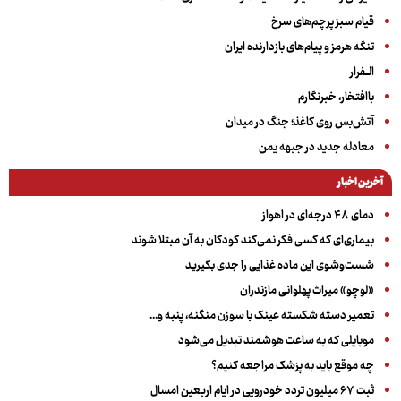
قیام سبز پرچم‌های سرخ
تنگه هرمز و پیام‌های بازدارنده ایران
الــفرار
باافتخار، خبرنگارم
آتش‌بس روی کاغذ؛ جنگ در میدان
معادله جدید در جبهه یمن
آخرین اخبار
دمای ۴۸ درجه‌ای در اهواز
بیماری‌ای که کسی فکر نمی‌کند کودکان به آن مبتلا شوند
شست‌وشوی این ماده غذایی را جدی بگیرید
«لوچو» میراث پهلوانی مازندران
تعمیر دسته شکسته عینک با سوزن منگنه، پنبه و...
موبایلی که به ساعت هوشمند تبدیل می‌شود
چه موقع باید به پزشک مراجعه کنیم؟
ثبت ۶۷ میلیون تردد خودرویی در ایام اربعین امسال