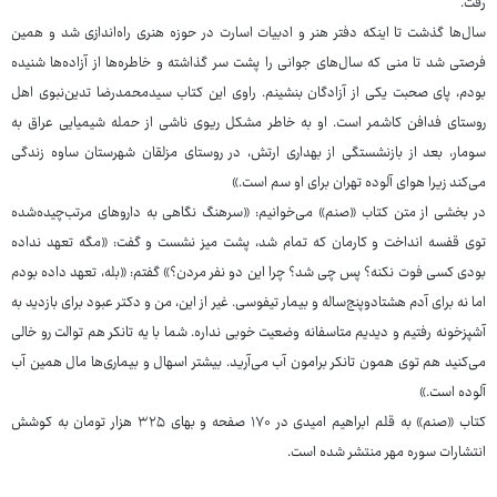
رفت.
سال‌ها گذشت تا اینکه دفتر هنر و ادبیات اسارت در حوزه هنری راه‌اندازی شد و همین
فرصتی شد تا منی که سال‌های جوانی را پشت سر گذاشته و خاطره‌ها از آزاده‌ها شنیده
بودم، پای صحبت یکی از آزادگان بنشینم. راوی این کتاب سیدمحمدرضا تدین‌نبوی اهل
روستای فدافن کاشمر است. او به خاطر مشکل ریوی ناشی از حمله شیمیایی عراق به
سومار، بعد از بازنشستگی از بهداری ارتش، در روستای مزلقان شهرستان ساوه زندگی
می‌کند زیرا هوای آلوده تهران برای او سم است.»
در بخشی از متن کتاب «صنم» می‌خوانیم: «سرهنگ نگاهی به داروهای مرتب‌چیده‌شده
توی قفسه انداخت و کارمان که تمام شد، پشت میز نشست و گفت: «مگه تعهد نداده
بودی کسی فوت نکنه؟ پس چی شد؟ چرا این دو نفر مردن؟» گفتم: «بله، تعهد داده بودم
اما نه برای آدم هشتادوپنج‌ساله و بیمار تیفوسی. غیر از این، من و دکتر عبود برای بازدید به
آشپزخونه رفتیم و دیدیم متاسفانه وضعیت خوبی نداره. شما با یه تانکر هم توالت رو خالی
می‌کنید هم توی همون تانکر برامون آب می‌آرید. بیشتر اسهال و بیماری‌ها مال همین آب
آلوده است.»
کتاب «صنم» به قلم ابراهیم امیدی در ۱۷۰ صفحه و بهای ۳۲۵ هزار تومان به کوشش
انتشارات سوره مهر منتشر شده است.