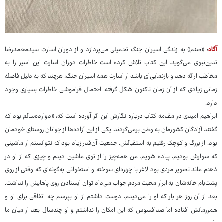
آگاه
: «صنم» به زندگی اسیران جنگ تحمیلی می‌پردازد و از دوران اسارت سیدمحمدرضا
تدین‌نبوی می‌گوید. این کتاب تلاش کرده است خاطرات دوران اسارت این اسیر را به
مخاطب ارائه دهد و بازنمایی‌ای باشد از اسارت همه اسیران جنگ؛ هرچند که به دلیل فاصله
زمانی زیادی که از آن زمان تاکنون شکل گرفته، احتمال فراموشی خاطرات بسیاری وجود
دارد.
ابراهیم امیدی در مقدمه کتاب درباره نگارش این اثر آورده است که: «دوازده‌سالم بود که
گفتند آزادگان کشورمان به وطن برمی‌گردند. یکی از این آزاده‌ها از جوانان روستای خودمان
بود. از بزرگ و کوچک رفتیم به استقبالش. جمعیت آن‌قدر زیاد بود که نتوانستم از ماشینی
که سوارش بودیم، پیاده شویم. من همه‌چیز را از توی ماشین دیدم و چیزی که از او در
ذهنم ماند تصویر مردی بود لاغر با چهره‌ای سوخته و استخوانی به‌گونه‌ای که وقتی از روی
پشت‌بام خانه‌شان به ابراز محبت مردم جواب می‌داد توان ایستادن روی پاهایش را نداشت.
بعد از آن روز هر بار که او را می‌دیدم، دوست داشتم از او بپرسم چه اتفاقی برای او و
همرزمانش افتاده اما صدافسوس که این امکان را نداشتم و او چندسال بعد از میان ما