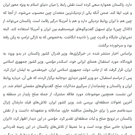
دارد. پاکستان همواره سعی کرده است نقش رابط را میان دنیای اسلام به ویژه محور ایران
و غرب ایفا کند. ضمن آنکه یکی از نزدیک‌ترین متحدان چین محسوب می‌شود. از آنجا که
چین هم با ایران روابط نزدیکی دارد و هم با آمریکا درگیر رقابت است، پاکستان می‌تواند از
«کانال چین» برای تسهیل گفت‌وگوهای غیرمستقیم بین ایران و آمریکا استفاده کند. البته
نمی‌توان جایگاه و قدرت چین را نادیده انگاشت، به‌خصوص که به تازگی ترامپ به پکن رفته
بود و سرخورده برگشت.
براساس اخبار منتشر شده در خبرگزاری‌ها، وزیر فدرال کشور پاکستان در بدو ورود به
فرودگاه، مورد استقبال همتای ایرانی خود، اسکندر مؤمنی، وزیر کشور جمهوری اسلامی
ایران، قرار گرفت که از جانب دولت جمهوری اسلامی ایران، خیرمقدمی به ایشان ابراز کرد.
پس از مراسم استقبال، دو وزیر کشور دیداری دوجانبه برگزار کردند که طی آن، درباره روابط
ایران و پاکستان و چشم‌انداز از سرگیری مذاکرات صلح، گفت‌وگوهای مفصلی انجام شد. در
این نشست همچنین موضوعات مورد علاقه مشترک، از جمله صلح پایدار در منطقه و
آخرین تحولات منطقه‌ای، بررسی شد. وزیر کشور ایران، تلاش‌های فیلد مارشال ژنرال
سیدعاصم منیر را برای حل‌وفصل مناقشه جاری، صادقانه و متعهدانه دانست و از نقش
پاکستان در ترویج صلح و ثبات منطقه‌ای تقدیر کرد. مؤمنی در این دیدار اظهار کرد: «ایران
همواره حامی صلح بوده است و ما عمیقا از تلاش‌های پاکستان در این زمینه قدردانی