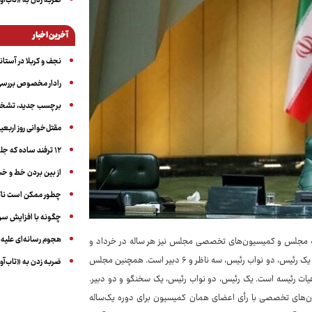
ضربه زدن به «تاب‌آو
آخرین اخبار
نجف و کربلا در آستانه ۵۰ در
رادار مخصوص بررسی 
برچسب جدید، تشخیص
مقتل‌خوانی روز اربعین
۱۲ ترفند ساده که جلوی پرخوری عصبی و اضافه ‌وزن را می‌گیرد
از بین بردن خط و 
چطور ممکن است ناگ
چگونه با افزایش سن 
هجوم رسانه‌ای علیه ا
سه مجلس و کمیسیون‌های تخصصی مجلس نیز هر ساله در خرداد و
معمولاً در هفته اول خرداد برگزار می‌شود. هیأت رئیسه مجلس دارای ١٢ عضو شامل یک رئیس، دو نواب رئیس، سه ناظر و ۶ دبیر است. همچنین مجلس
ضربه زدن به «تاب‌آو
دارای ١٣ کمیسیون تخصصی است که هر کمیسیون دارای ۶ عضو هیات رئیسه است. یک رئیس، دو نواب رئیس، یک سخنگو و دو دبیر.
ن‌های تخصصی با رأی اعضای همان کمیسیون برای دوره یک‌ساله