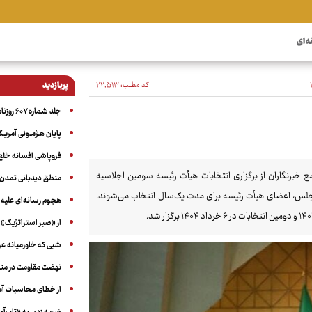
ه ای
کد مطلب:
۲۲٬۵۱۳
پربازدید
جلد شماره ۶۰۷ روزنامه آگاه
پایان هـژمـونی آمریـک
فروپاشی افسانه خلع
رنگاران از برگزاری انتخابات هیأت رئیسه سومین اجلاسیه
منطق دیدبانی تمدن 
اه خبر داد. طبق ماده ۱۲ آیین نامه داخلی مجلس، اعضای هیأت رئیسه برای مدت یک‌سال انتخاب می‌شوند.
هجوم رسانه‌ای علیه ا
از «صبر استراتژیک» 
شبی که خاورمیانه 
نهضت مقاومت در منط
از خطای محاسبات آمری