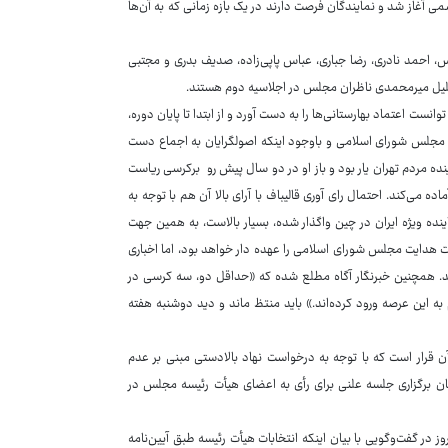
سمی آغاز شد و نمایندگان فرصت دارند در یک بازه زمانی که به آن‌ها
س، احمد نادری، رضا جباری، عباس پاپی‌زاده، صدیف بدری و مجتبی
و جلیل میرمحمدی ناظران مجلس در اجلاسیه دوم هستند.
مردم تهران را برتن کرد، ۴ سال مجلس یازدهم توانست اعتماد بهارستانی‌ها را به دست آورد و از ابتدا تا پایان دوره،
ره مجلس شورای اسلامی و باوجود اینکه اصولگرایان به اجماع دست
نده مردم تهران یار بود و باز او در دو سال پیش رو برکرسی ریاست
می‌کند. احتمال رای آوری قالیباف با آرای بالا آن هم با توجه به
ینده ویژه ایران در چین واگذار شده، بسیار بالاست، به همین جهت
ت هدایت مجلس شورای اسلامی را عهده دار خواهد بود، اما اخباری
سد. همچنین خبرنگار آگاه مطلع شده که «حداقل دو، سه کرسی در
ه این عرصه ورود کرده‌اند.» باید منتظ ماند و دید دوشنبه هفته
ن قرار است که با توجه به درخواست نهاد بالادستی مبنی بر عدم
ان برگزاری جلسه علنی برای رأی به اعضای هیأت رئیسه مجلس در
ر گفت‌وگویی با بیان اینکه انتخابات هیأت رئیسه طبق آیین‌نامه