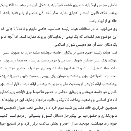
داخلی مجلس اولاً باید حضوری باشد، ثانیاً باید به شکل فیزیکی باشد نه الکترونیک
بیفتد، خلاف قانون است و اعتباری ندارد، مگر آنکه اذن خاصی از ولی فقیه باشد. ا
هاله‌ای از ابهام باشد.
وی می‌گوید: ما در انتخابات هیأت رئیسه حساسیت خاصی داریم و قاعدتاً تا جایی که بشو
این موضوع هم گفته‌اند که یک تیمی از نمایندگان بر روند نظارت کنند، اما آنچه قان
یک مکان است آن هم مجلس شورای اسلامی.
فعلا هیأت رئیسه خبری مبنی بر برگزاری جلسه دوشنبه هفته جاری به صورت علنی اعلا
بتوانند زنگ علنی مجلس شورای اسلامی را در هرم سبز بهارستان به صدا دربیاورند ا
ملت اصلا تعطیل نیست و تا به امروز جلسات وبیناری خود را با حضور دولتی‌ها 
محمدرضا ظفرقندی، وزیر بهداشت و درمان برای بررسی وضعیت دارو و تجهیزات پزشک
بهداشت به ارائه گزارشی از وضعیت دارو و تجهیزات پزشکی ارائه کرده و قرار است، وزی
تاکنون دو جلسه غیرعلنی و وبیناری مجلس با حضور غلامرضا نوری قزلجه، وزیر کشاورزی
کالاهای اساسی و وضعیت پرداخت کالابرگ و نظارت بر انجام وظایف این دو وزارتخان
همچنین خبرگزاری خانه ملت روز شنبه دوم خرداد در مطلبی تحت عنوان «مجلس تعط
حوزه راه، بهداشت، بودجه، هلال احمر و بخش سلامت برگزار کرد و بر تسریع جبران