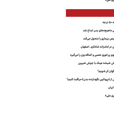
ری ملی»
جه
ماهیچه‌های بدن ابداع شد
 بیماری را متحول می‌کند
 در امامزاده شاه‌کرم ـ اصفهان
خش شیشه عینک با جوش شیرین
هان کر شویم؟
از «پروتئین نگهدارنده بدن» مراقبت کنیم؟
یران
ری ملی»