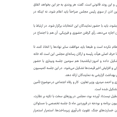
ی و این روند قانونی است، گفت: هر روندی به جز این بخواهد اتفاق
ین اذن از سوی رئیس مجلس صراحتاً باید اعلام شود، نه اینکه در
د، باید با حضور نمایندگان این انتخابات برگزار شود. در ارتباط با
ون اجازه می‌دهد، رأی گرفتن حضوری و فیزیکی، آن هم با اجتماع در
م نکرده است و طبعتا باید موافقت سایر نهادها را اتخاذ کنند تا
ما حرف اصلی هیأت رئیسه و ارگان رسانه‌ای مجلس این است که خانه
تشکیل داده و امروز (یکشنبه) هم سومین جلسه وبیناری با حضور
ی و افزایش اخیر قیمت‌ها تشکیل می‌شود. در این جلسه کمیسیون
ر بهداشت گزارشی به نمایندگان ارائه دهد.
 و احمد میدری، وزیر تعاون، ‌ کار و رفاه اجتماعی در موضوع تأمین
ه تشکیل شده است.
یل نیست»، آورده بود: مجلس در روزهای سخت با تکیه بر نظارت،
قانون‌گذاری ‌و حضور میدانی پیگیر حل مسائل کشور و پشتیبانی از مردم است. کمیسیون برنامه و بودجه در فروردین ماه ۵ جلسه تخصصی با مسئولان
 خسارت‌های جنگ، تقویت تاب‌آوری زیرساخت‌ها، استمرار استمرار