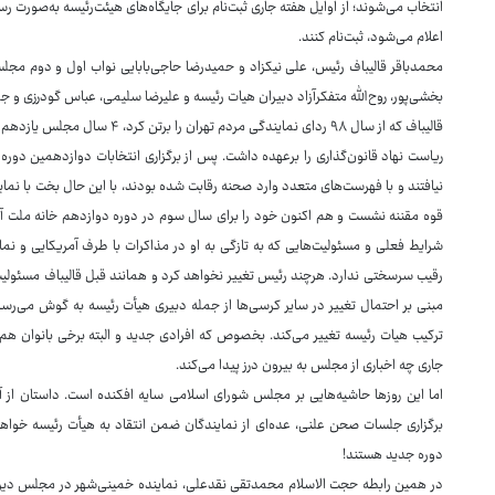
انتخاب می‌شوند؛ از اوایل هفته جاری ثبت‌نام برای جایگاه‌های هیئت‌رئیسه به‌صورت ر
اعلام می‌شود، ثبت‌نام کنند.
محمدباقر قالیباف رئیس، علی نیکزاد و حمیدرضا حاجی‌بابایی نواب اول و دوم مجل
بخشی‌پور، روح‌الله متفکرآزاد دبیران هیات رئیسه و علیرضا سلیمی، عباس گودرزی 
قالیباف که از سال ۹۸ ردای نمایندگی 
ریاست نهاد قانون‌گذاری را برعهده داشت. پس از برگزاری انتخابات دوازدهمین دو
نیافتند و با فهرست‌های متعدد وارد صحنه رقابت شده بودند، با این حال بخت با نمای
قوه مقننه نشست و هم اکنون خود را برای سال سوم در دوره دوازدهم خانه ملت آماده 
شرایط فعلی و مسئولیت‌هایی که به تازگی به او در مذاکرات با طرف آمریکایی و نما
رقیب سرسختی ندارد. هرچند رئیس تغییر نخواهد کرد و همانند قبل قالیباف مسئولی
مبنی بر احتمال تغییر در سایر کرسی‌ها از جمله دبیری هیأت رئیسه به گوش می‌ر
ترکیب هیات رئیسه تغییر می‌کند. بخصوص که افرادی جدید و البته برخی بانوان هم ب
جاری چه اخباری از مجلس به بیرون درز پیدا می‌کند.
اما این روزها حاشیه‌هایی بر مجلس شورای اسلامی سایه افکنده است. داستان از آ
برگزاری جلسات صحن علنی، عده‌ای از نمایندگان ضمن انتقاد به هیأت رئیسه خواه
دوره جدید هستند!
در همین رابطه حجت الاسلام محمدتقی نقدعلی، نماینده خمینی‌شهر در مجلس دیروز د