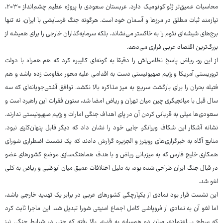
محاسبات عمیق‌تر ژئواکونومیک دارد. عربستان سعودی با پروژه عظیم چشم‌انداز ۲۰۳۰،
نیازمند ثبات مطلق در مرزها و آسمان خود است. هرگونه جنگ فرسایشی با ایران، نه تنها
برج‌های شیشه‌ای نئوم را به خاکستر می‌نشاند، بلکه سرمایه‌گذاران خارجی را برای همیشه از
بزرگ‌ترین اقتصاد عربی فراری می‌دهد.
از این رو، ریاض پاسخ نظامی‌اش را دقیقا به گونه‌ای کالیبره کرد که هم همراه با دولت
تروریستی آمریکا و رژیم صهیونیستی دست به اقدامی علیه محور مقاومت زده باشد و هم
فتیله بحران را برای بازگشت سریع به میز مذاکره بالا نکشد. توافق آشتی‌جویانه‌ای که سه
سال قبل با میانجیگری چین میان تهران و ریاض امضا شد، ستون فقرات این راهبرد است و
سعودی‌ها میلی به قربانی کردن آن در پای اهداف جنگی امارات و رژیم صهیونیستی ندارند.
نشانه آشکار این شکاف ویرانگر، جایی خود را نشان داد که دیگر قابل پنهان‌کاری نبود.
منابع آگاه به خبرگزاری‌های رویترز و الجزیره گزارش دادند که یک نشست اضطراری شورای
همکاری خلیج فارس که به میزبانی ریاض و با هدف هماهنگ‌سازی موضع کشورهای عضو
در قبال جنگ ایران طراحی شده بود، به دلیل اختلافات عمیق میان ابوظبی و ریاض به کلی
لغو شد.
این نشست قرار بود نمادی از یکپارچگی کشورهای عربی در برابر یک تهدید خارجی باشد،
اما لغو آن به نمادی از فروپاشی کامل اجماع امنیتی شورا تبدیل شد. این ماجرا ثابت کرد
که سطح بی‌اعتمادی میان دو همسایه به قدری بالا رفته که حتی در شرایط جنگی نیز