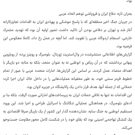
بود.
بحران تازه؛ دفاع ایران و فروپاشی توهم اتحاد عربی
در جریان جنگ اخیر منطقه‌ای که با پاسخ موشکی و پهپادی ایران به اقدامات تجاوزکارانه
آغاز شد و تهران بر دفاعی بودن آن تاکید داشت، تصور اولیه آن بود که تهدید مشترک
خارجی، انسجام اردوگاه عربی را تقویت کند. اما آنچه در عمل رخ داد، کاملا معکوس این
فرضیه بود.
گزارش‌های اطلاعاتی منتشرشده در وال‌استریت ژورنال، بلومبرگ و رویترز پرده از رویارویی
پنهانی برداشتند که در آن ریاض و ابوظبی نه به عنوان متحد، بلکه به مثابه دو بازیگر با
اهداف متضاد عمل کردند. بر اساس این گزارش‌ها، امارات متحده عربی با عبور از تمام
خطوط قرمز سنتی خود، به طور مخفیانه عملیات‌هایی را در داخل خاک ایران اجرا کرد؛
حملاتی که از جمله آنها، هدف قرار دادن یک پالایشگاه در جزیره لاوان بود.
این اقدامات نه تنها به تلافی حملات ایران به زیرساخت‌های اماراتی صورت گرفت، بلکه بنا بر
ادعای بلومبرگ، در هماهنگی عملیاتی تنگاتنگ با اسرائیل طراحی و اجرا شد. این ورود
مستقیم ابوظبی به جنگ سایه، نشان‌دهنده گذار این کشور از یک بازیگر صرفا اقتصادی به
یک کنشگر تهاجمی امنیتی بود که بقای خود را در شکست کامل محور مقاومت جست‌وجو
می‌کند.