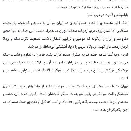
نمی‌توانند بر سر یک بیانیه مشترک به توافق برسند.
پارادوکس قدرت در غرب آسیا
جنگ اخیر منطقه‌ای و دفاع همه‌جانبه‌ای که ایران در آن به نمایش گذاشت، یک نتیجه
متناقض اما استراتژیک برای اردوگاه مخالف تهران به همراه داشت. این جنگ نه تنها محور
مقاومت و ایران را آن‌گونه که ابوظبی و تل‌آویو انتظار داشتند تضعیف نکرد، بلکه با برملا
کردن رقابت‌های کهنه، اردوگاه عربی را دچار آشفتگی بی‌سابقه‌ای ساخت.
امروز غرب آسیا شاهد چشم‌اندازی متفرق است: امارات بقای خود را در تداوم و تشدید جنگ
می‌بیند و عربستان بقای خود را در پایان دادن به آن و بازگشت به دیپلماسی. این
پراکندگی بزرگ‌ترین مانع بر سر راه شکل‌گیری هرگونه ائتلاف نظامی یکپارچه علیه ایران
است.
تهران که با صبر استراتژیک و قدرت نظامی خود به دفاع از حاکمیتش برخاسته، اکنون
تماشاگر رقابت ویرانگر دو رقیب دیرینه در سنگر خودشان است؛ رقابتی که در آن، دشمن
دشمن، لزوما دوست نیست، بلکه رقیبی خطرناک‌تر است که قبل از نابودی هدف مشترک، به
جان یکدیگر خواهند افتاد.