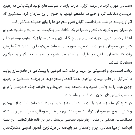
متعددی فوران کرد. در عرصه انرژی، امارات بارها با سیاست‌های تولید اوپک‌پلاس به رهبری
عربستان مخالفت کرد و حتی در مقطعی تهدید به خروج از این سازمان کرد؛ شمشیری که
اگر از رو بسته می‌شد، می‌توانست کارتل نفتی سعودی‌ها را برای همیشه متلاشی کند.
در بحران یمن، گرچه دو کشور ظاهرا در یک ائتلاف می‌جنگیدند، اما امارات با تقویت شورای
انتقالی جنوب در پی تجزیه عملی یمن و چنگ‌اندازی بر بنادر استراتژیک جنوب بود، در حالی
که ریاض همچنان از دولت مستعفی منصور هادی حمایت می‌کرد؛ این انشقاق تا آنجا پیش
رفت که متحدان نیابتی دو طرف در استان‌های شبوه و عدن با یکدیگر وارد درگیری
مسلحانه شدند.
رقابت اقتصادی و لجستیکی نیز مزید بر علت شد؛ ابوظبی با پیشگامی در عادی‌سازی روابط
با اسرائیل در قالب پیمان ابراهیم، عملا انحصار سعودی‌ها بر پرونده فلسطین و رهبری
جهان عرب را به چالش کشید و با توسعه بنادر جبل‌علی و خلیفه، جنگ خاموشی را برای
تصاحب کریدورهای تجاری منطقه به راه‌انداخت.
در شاخ آفریقا نیز میدان رقابت به همان اندازه خونبار بود؛ از حمایت امارات از نیروهای
واکنش سریع در سودان گرفته تا سرمایه‌گذاری در بنادر سومالی‌لند برای دور زدن تنگه
باب‌المندب، همگی در مقابل چتر نفوذ سیاسی عربستان در این قاره قرار گرفتند. این بستر
انباشته از بی‌اعتمادی، چراغ راهنمای دو پایتخت در بزرگ‌ترین آزمون امنیتی مشترک‌شان