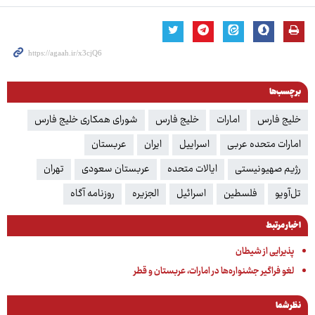
برچسب‌ها
خلیج فارس‌
امارات
خلیج فارس
شورای همکاری خلیج فارس
امارات متحده عربی
اسراییل
ایران
عربستان
رژیم صهیونیستی
ایالات متحده
عربستان سعودی
تهران
تل‌آویو
فلسطین
اسرائیل
الجزیره
روزنامه آگاه
اخبار مرتبط
پذیرایی از شیطان
لغو فراگیر جشنواره‌ها در امارات، عربستان و قطر
نظر شما