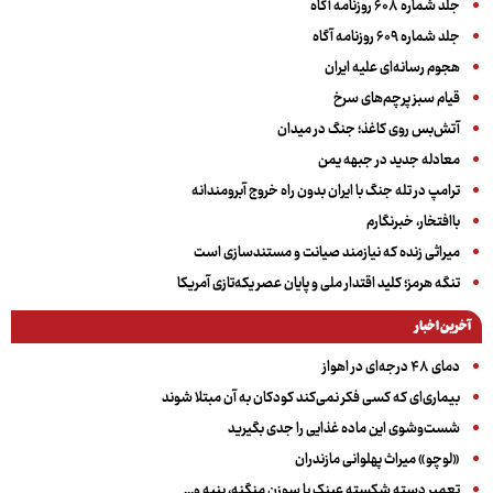
جلد شماره ۶۰۸ روزنامه آگاه
جلد شماره ۶۰۹ روزنامه آگاه
هجوم رسانه‌ای علیه ایران
قیام سبز پرچم‌های سرخ
آتش‌بس روی کاغذ؛ جنگ در میدان
معادله جدید در جبهه یمن
ترامپ در تله جنگ با ایران بدون راه خروج آبرومندانه
باافتخار، خبرنگارم
میراثی زنده که نیازمند صیانت و مستندسازی است
تنگه هرمز؛ کلید اقتدار ملی و پایان عصر یکه‌تازی آمریکا
آخرین اخبار
دمای ۴۸ درجه‌ای در اهواز
بیماری‌ای که کسی فکر نمی‌کند کودکان به آن مبتلا شوند
شست‌وشوی این ماده غذایی را جدی بگیرید
«لوچو» میراث پهلوانی مازندران
تعمیر دسته شکسته عینک با سوزن منگنه، پنبه و...