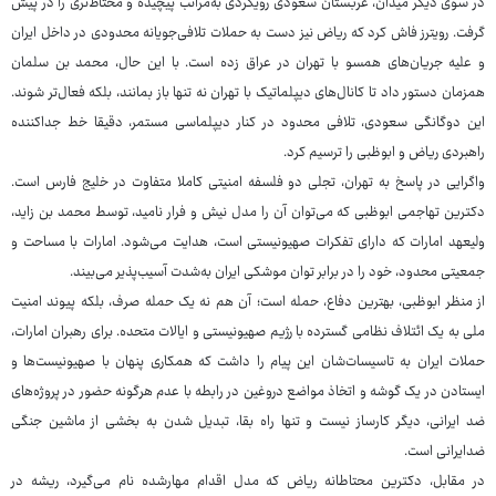
در سوی دیگر میدان، عربستان سعودی رویکردی به‌مراتب پیچیده‌ و محتاط‌تری را در پیش
گرفت. رویترز فاش کرد که ریاض نیز دست به حملات تلافی‌جویانه محدودی در داخل ایران
و علیه جریان‌های همسو با تهران در عراق زده است. با این حال، محمد بن سلمان
همزمان دستور داد تا کانال‌های دیپلماتیک با تهران نه تنها باز بمانند، بلکه فعال‌تر شوند.
این دوگانگی سعودی، تلافی محدود در کنار دیپلماسی مستمر، دقیقا خط جداکننده
راهبردی ریاض و ابوظبی را ترسیم کرد.
واگرایی در پاسخ به تهران، تجلی دو فلسفه امنیتی کاملا متفاوت در خلیج فارس است.
دکترین تهاجمی ابوظبی که می‌توان آن را مدل نیش و فرار نامید، توسط محمد بن زاید،
ولیعهد امارات که دارای تفکرات صهیونیستی است، هدایت می‌شود. امارات با مساحت و
جمعیتی محدود، خود را در برابر توان موشکی ایران به‌شدت آسیب‌پذیر می‌بیند.
از منظر ابوظبی، بهترین دفاع، حمله است؛ آن هم نه یک حمله صرف، بلکه پیوند امنیت
ملی به یک ائتلاف نظامی گسترده با رژیم صهیونیستی و ایالات متحده. برای رهبران امارات،
حملات ایران به تاسیسات‌شان این پیام را داشت که همکاری پنهان با صهیونیست‌ها و
ایستادن در یک گوشه و اتخاذ مواضع دروغین در رابطه با عدم هرگونه حضور در پروژه‌های
ضد ایرانی، دیگر کارساز نیست و تنها راه بقا، تبدیل شدن به بخشی از ماشین جنگی
ضدایرانی است.
در مقابل، دکترین محتاطانه ریاض که مدل اقدام مهارشده نام می‌گیرد، ریشه در