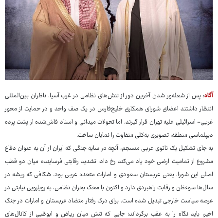
آگاه
: پس از شعله‌ور شدن آخرین دور از تنش‌های نظامی در غرب آسیا، ناظران بین‌المللی
انتظار داشتند اعضای شورای همکاری خلیج‌فارس در یک صف واحد و در حمایت از محور
غربی- اسرائیلی علیه تهران قرار گیرند. اما تحولات میدانی و اسناد فاش‌شده از پشت پرده
دیپلماسی منطقه، تصویری به‌کلی متفاوت را نمایان ساخت.
به جای تشکیل یک ناتوی عربی منسجم، آنچه در سایه جنگی که ایران از آن به عنوان دفاع
مشروع از تمامیت ارضی خود یاد می‌کند رخ داد، تشدید رقابتی فرساینده میان دو قطب
اصلی این شورا، یعنی عربستان سعودی و امارات متحده عربی بود. شکافی که ریشه در
سال‌ها سوءظن و رقابت راهبردی دارد و اکنون با محک بحران نظامی، به رویارویی نیابتی در
عرصه سیاست خارجی تبدیل شده است. برای درک رفتار متضاد عربستان و امارات در جنگ
اخیر، باید نگاه را به عقب برگرداند؛ جایی که تنش میان ریاض و ابوظبی از کانال‌های