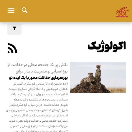
اکولوژیک
نقش پررنگ جامعه محلی در حفاظت از
یوز آسیایی و مدیریت پایدار مراتع
بهره‌برداری حفاظت محور با یک ایده نو
آزاده عابدین‌زاده، کارشناس گردشگری: گسترش
شتابان شهرنشینی و فاصله ‌گرفتن انسان از طبیعت،
نه تنها سلامت جسم و روان ما را تهدید کرده، بلکه
بسیاری از زیست‌بوم‌های شکننده را نیز به ورطه
نابودی کشانده است. در این میان، گردشگری پایدار
به‌ویژه تورهای تماشای حیات وحش، همچون روزنه‌ای
امیدبخش سر برآورده‌اند؛ رویکردی که اگر با دانش،
مشارکت جامعه محلی و حمایت دولت همراه شود،
می‌تواند همزمان حفاظت از تنوع زیستی را تضمین
کند و اقتصاد روستاهای دورافتاده را رونق بخشد.