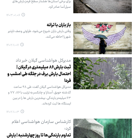
برای برخی استان‌ها هشدار سطح قرمز بارش‌های
سیل‌آسا صادر کرد.
۱۴۰۳.۰۱.۰۶
باز باران با ترانه
وقتی بارش باران شروع می‌شود، طراوتی وصف ناپذیر
شهر را احاطه می‌کند.
۱۴۰۲.۱۱.۰۷
مدیرکل هواشناسی گیلان خبر داد
ثبت بارش ۸۶ میلیمتری در گیلان |
احتمال بارش برف در جلگه طی امشب و
فردا
مدیرکل هواشناسی گیلان گفت: طی ۴۸ ساعت
گذشته حویق، آستارا و چابکسر به ترتیب با ۸۶، ۷۷ و
۶۳ میلیمتر بارندگی، بیشترین بارش ها را در بین
ایستگاه ها ثبت کرده‌اند.
۱۴۰۲.۱۱.۰۳
کارشناس سازمان هواشناسی اعلام
کرد؛
تداوم بارندگی‌ها تا روز چهارشنبه | بارش