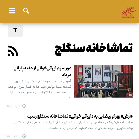
تماشاخانه سنگلج
دور سوم ایرانی‌خوانی از هفته پایانی
مرداد
آخرین جلسه دور دوم ایــرانی‌خوانــی سنگلج روز
گذشته بــــــا خوانش «یک شاخه گـــــل سرخ» نوشته
سیروس همتی و کارگردانــــــی مسعود انعامی برگزار
شد.
۱۴۰۵.۰۵.۱۰
«آرش» بهرام بیضایی به «ایرانی خوانی» تماشاخانه سنگلج رسید
نمایشنامه «آرش» که زنده‌یاد بهرام بیضایی اولین بار در ۱۷ سالگی آن را به رشته تحریر درآورده، یکی از
پرطرفدارترین نمایشنامه‌های او است که بارها تجدید چاپ شده است.
۱۴۰۵.۰۳.۱۰