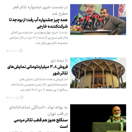
در نشست خبری جشنواره تئاتر فجر
مطرح شد
همه چیز جشنواره آب رفت؛‌ از بودجه تا
شرکت‌کننده خارجی
نشست خبری چهل‌وچهارمین جشنواره بین‌المللی
تئاتر فجر صبح روز گذشته (۳۰ دی) در تالار مشاهیر
مجموعه تئاترشهر برگزار شد.
۱۴۰۴.۱۱.۰۱
تا نیمه دی‌
فروش ۳.۸ میلیاردتومانی نمایش‌های
تئاتر شهر
آمار فروش و تعداد تماشاگران نمایش‌های
مجموعه‌تئاترشهر، تالار هنر و همچنین تماشاخانه
سنگلج تا روز جمعه ۱۲ دی ۱۴۰۴ اعلام شد.
۱۴۰۴.۱۰.۱۵
به بهانه تولد ۶۰سالگی تماشاخانه‌ای
در قلب تهران
سنگلج هنوز هم قطب تئاتر مردمی
است