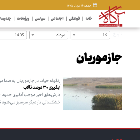
جمعه ۱۶ مرداد ۱۴۰۵
خانه
فرهنگی
اجتماعی
سیاسی
ویژه نامه
چندرسان
تاریخ
16
مرداد
1405
جازموریان
زنگوله حیات در جازموریان به صدا در
آبگیری ۳۰ درصد تالاب
خشکسالی بار دیگر سرسبز می‌شود که 