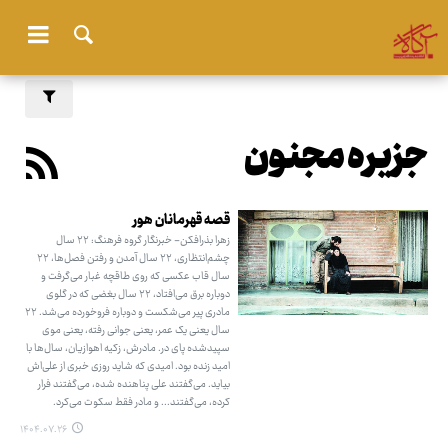
جزیره مجنون
قصه قهرمانان هور
زهرا بذرافکن- خبرنگار گروه فرهنگ: ۲۲ سال
چشم‌انتظاری، ۲۲ سال آمدن و رفتن فصل‌ها، ۲۲
سال قاب عکسی که روی طاقچه غبار می‌گرفت و
دوباره برق می‌افتاد، ۲۲ سال بغضی که در گلوی
مادری پیر می‌شکست و دوباره فروخورده می‌شد. ۲۲
سال یعنی یک عمر، یعنی جوانی رفته، یعنی موی
سپیدشده پای در. مادرش، زکیه اهوازیان، سال‌ها با
امید زنده بود. امیدی که شاید روزی خبری از علی‌اش
بیاید. می‌گفتند علی پناهنده شده، می‌گفتند فرار
کرده، می‌گفتند... و مادر فقط سکوت می‌کرد.
۱۴۰۴.۰۷.۲۶