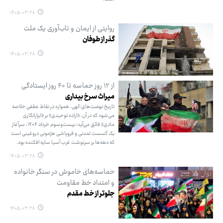
۱۴۰۵.۰۳.۲۸
روایتی از ایمان و تاب‌آوری یک ملت
گذر از طوفان
۱۴۰۵.۰۳.۲۸
از ۱۲ روز حماسه تا ۴۰ روز ایستادگی
میراث سرخ بیداری
تاریخ نهضت‌های الهی، همواره در نقاط عطفی خلاصه
می‌شود که در آن، «اراده توحیدی» بر «ابزارانگاری
مادی» فائق می‌آید؛ بیست‌وسوم خرداد ۱۴۰۴، سرآغاز
یک گسست تمدنی و فروپاشی هژمونی دروغینی است
که دهه‌ها بر سرنوشت غرب آسیا سایه افکنده بود.
۱۴۰۵.۰۳.۲۸
حماسه‌های خاموش در سنگر خانواده
و امتداد خط مقاومت
جلوتر از خط مقدم
۱۴۰۵.۰۳.۲۸