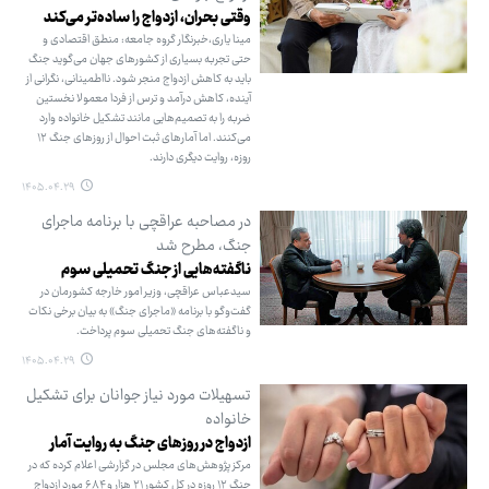
وقتی بحران، ازدواج را ساده‌تر می‌کند
مینا یاری،خبرنگار گروه جامعه: منطق اقتصادی و
حتی تجربه بسیاری از کشورهای جهان می‌گوید جنگ
باید به کاهش ازدواج منجر شود. نااطمینانی، نگرانی از
آینده، کاهش درآمد و ترس از فردا معمولا نخستین
ضربه را به تصمیم‌هایی مانند تشکیل خانواده وارد
می‌کنند. اما آمارهای ثبت احوال از روزهای جنگ ۱۲
روزه، روایت دیگری دارند.
۱۴۰۵.۰۴.۲۹
در مصاحبه عراقچی با برنامه ماجرای
جنگ، مطرح شد
ناگفته‌هایی از جنگ تحمیلی سوم
سیدعباس عراقچی، وزیر امور خارجه کشورمان در
گفت‌وگو با برنامه «ماجرای جنگ» به بیان برخی نکات
و ناگفته‌های جنگ تحمیلی سوم پرداخت.
۱۴۰۵.۰۴.۲۹
تسهیلات مورد نیاز جوانان برای تشکیل
خانواده
ازدواج در روزهای جنگ به روایت آمار
مرکز پژوهش‌های مجلس در گزارشی اعلام کرده که در
جنگ ۱۲ روزه در کل کشور ۲۱ هزار و ۶۸۴ مورد ازدواج