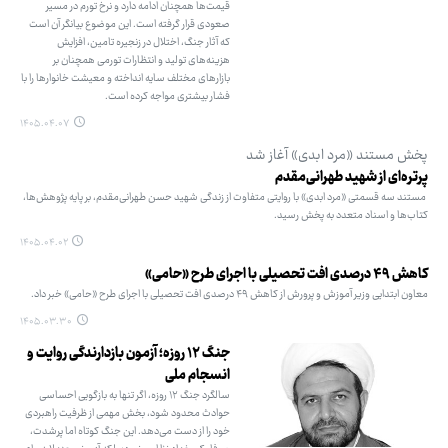
قیمت‌ها همچنان ادامه دارد و نرخ تورم در مسیر
صعودی قرار گرفته است. این موضوع بیانگر آن است
که آثار جنگ، اختلال در زنجیره تامین، افزایش
هزینه‌های تولید و انتظارات تورمی همچنان بر
بازارهای مختلف سایه انداخته و معیشت خانوارها را با
فشار بیشتری مواجه کرده است.
۱۴۰۵.۰۴.۰۷
پخش مستند «مرد ابدی» آغاز شد
پرتره‌ای از شهید طهرانی‌مقدم
مستند سه قسمتی «مرد ابدی» با روایتی متفاوت از زندگی شهید حسن طهرانی‌مقدم، بر پایه پژوهش‌ها،
کتاب‌ها و اسناد متعدد به پخش رسید.
۱۴۰۵.۰۴.۰۲
کاهش ۴۹ درصدی افت تحصیلی با اجرای طرح «حامی»
معاون ابتدایی وزیر آموزش و پرورش از کاهش ۴۹ درصدی افت تحصیلی با اجرای طرح «حامی» خبر داد.
۱۴۰۵.۰۳.۳۰
جنگ ۱۲ روزه؛ آزمون بازدارندگی روایت و
انسجام ملی
سالگرد جنگ ۱۲ روزه، اگر تنها به بازگویی احساسی
حوادث محدود شود، بخش مهمی از ظرفیت راهبردی
خود را از دست می‌دهد. این جنگ کوتاه اما پرشدت،