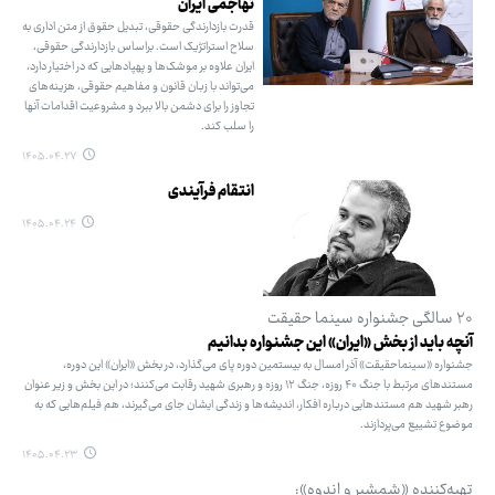
تهاجمی ایران
قدرت بازدارندگی حقوقی، تبدیل حقوق از متن اداری به
سلاح استراتژیک است. براساس بازدارندگی حقوقی،
ایران علاوه بر موشک‌ها و پهپادهایی که در اختیار دارد،
می‌تواند با زبان قانون و مفاهیم حقوقی، هزینه‌های
تجاوز را برای دشمن بالا ببرد و مشروعیت اقدامات آنها
را سلب کند.
۱۴۰۵.۰۴.۲۷
انتقام فرآیندی
۱۴۰۵.۰۴.۲۴
۲۰ سالگی جشنواره سینما حقیقت
آنچه باید از بخش «ایران» این جشنواره بدانیم
جشنواره «سینماحقیقت» آذر امسال به بیستمین دوره پای می‌گذارد، در بخش «ایران» این دوره،
مستندهای مرتبط با جنگ ۴۰ روزه، جنگ ۱۲ روزه و رهبری شهید رقابت می‌کنند؛ در این بخش و زیر عنوان
رهبر شهید هم مستندهایی درباره افکار، اندیشه‌ها و زندگی ایشان جای می‌گیرند، هم فیلم‌هایی که به
موضوع تشییع می‌پردازند.
۱۴۰۵.۰۴.۲۳
تهیه‌کننده «شمشیر و اندوه»: