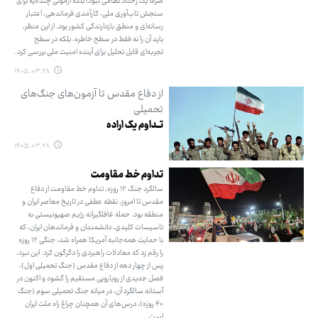
صرفا یک رخداد نظامی نبود؛ بلکه آزمونی چندلایه برای
سنجش تاب‌آوری ملی، کارآمدی فرماندهی، اعتبار
رسانه‌ای و منطق بازدارندگی کشور بود. از این منظر،
باید آن را نه فقط در سطح خاطره، بلکه در سطح
تجربه‌ای قابل تحلیل برای آینده امنیت ملی بررسی کرد.
۱۴۰۵.۰۳.۲۸
از دفاع مقدس تا آزمون‌های جنگ‌های
تحمیلی
تــداوم یک اراده
۱۴۰۵.۰۳.۲۸
تداوم خط مقاومت
سالگرد جنگ ۱۲ روزه، تداوم خط مقاومت از دفاع
مقدس تا امروز، نقطه عطفی در تاریخ معاصر ایران و
منطقه بود. حمله غافلگیرانه رژیم صهیونیستی به
تاسیسات کلیدی، دانشمندان و فرماندهان ایران، که
با حمایت همه‌جانبه آمریکا همراه شد، جنگی ۱۲ روزه
را رقم زد که معادلات راهبردی را دگرگون کرد. این نبرد،
پس از چهار دهه از دفاع مقدس (جنگ تحمیلی اول)،
فصل جدیدی از رویارویی مستقیم را گشود و اکنون در
آستانه سالگرد آن، در میانه جنگ تحمیلی سوم (جنگ
۴۰ روزه)، درس‌های آن همچنان چراغ راه ملت ایران
است.