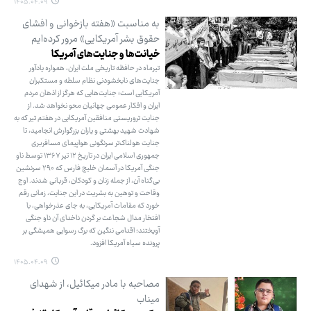
۱۴۰۵.۰۴.۰۹
به مناسبت «هفته بازخوانی و افشای
حقوق بشر آمریکایی» مرور کرده‌ایم
خیانت‌ها و جنایت‌های آمریکا
تیرماه در حافظه تاریخی ملت ایران، همواره یادآور
جنایت‌های نابخشودنی نظام سلطه و مستکبران
آمریکایی است؛ جنایت‌هایی که هرگز از اذهان مردم
ایران و افکار عمومی جهانیان محو نخواهد شد. از
جنایت تروریستی منافقین آمریکایی در هفتم تیر که به
شهادت شهید بهشتی و یاران بزرگوارش انجامید، تا
جنایت هولناک‌تر سرنگونی هواپیمای مسافربری
جمهوری اسلامی ایران در تاریخ ۱۲ تیر ۱۳۶۷ توسط ناو
جنگی آمریکا در آسمان خلیج فارس که ۲۹۰ سرنشین
بی‌گناه آن، از جمله زنان و کودکان، قربانی شدند. اوج
وقاحت و توهین به بشریت در این جنایت، زمانی رقم
خورد که مقامات آمریکایی، به جای عذرخواهی، با
افتخار مدال شجاعت بر گردن ناخدای آن ناو جنگی
آویختند؛ اقدامی ننگین که برگ رسوایی همیشگی بر
پرونده سیاه آمریکا افزود.
۱۴۰۵.۰۴.۰۹
مصاحبه با مادر میکائیل، از شهدای
میناب