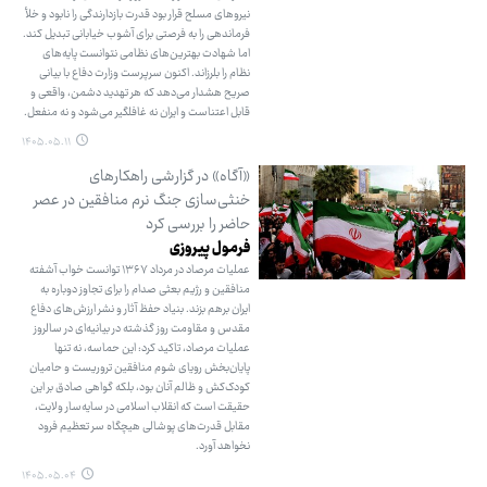
نیروهای مسلح قرار بود قدرت بازدارندگی را نابود و خلأ
فرماندهی را به فرصتی برای آشوب خیابانی تبدیل کند.
اما شهادت بهترین‌های نظامی نتوانست پایه‌های
نظام را بلرزاند. اکنون سرپرست وزارت دفاع با بیانی
صریح هشدار می‌دهد که هر تهدید دشمن، واقعی و
قابل اعتناست و ایران نه غافلگیر می‌شود و نه منفعل.
۱۴۰۵.۰۵.۱۱
«آگاه» در گزارشی راهکارهای
خنثی‌سازی جنگ نرم منافقین در عصر
حاضر را بررسی کرد
فرمول پیروزی
عملیات مرصاد در مرداد ۱۳۶۷ توانست خواب آشفته
منافقین و رژیم بعثی صدام را برای تجاوز دوباره به
ایران برهم بزند. بنیاد حفظ آثار و نشر ارزش‌های دفاع
مقدس و مقاومت روز گذشته در بیانیه‌ای در سالروز
عملیات مرصاد، تاکید کرد: این حماسه، نه تنها
پایان‌بخش رویای شوم منافقین تروریست و حامیان
کودک‌کش و ظالم آنان بود، بلکه گواهی صادق بر این
حقیقت است که انقلاب اسلامی در سایه‌سار ولایت،
مقابل قدرت‌های پوشالی هیچگاه سر تعظیم فرود
نخواهد آورد.
۱۴۰۵.۰۵.۰۴