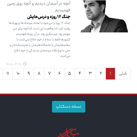
آنچه در آسمان دیدیم و آنچه روی زمین
فهمیدیم
جنگ ۱۲ روزه و درس‌هایش
جنگ ۱۲ روزه را می‌شود با تعداد موشک‌ها و پهپادها
روایت کرد؛ اما واقعیت این است که آنچه برای من
مهم‌تر بود چیز دیگری بود. در آن روزها فهمیدم
کشورها فقط با سلاح از خود دفاع نمی‌کنند با
معلم‌هایشان با دانشگاه‌هایشان با هنرمندانشان و
حتی با نوع نگاه مردمشان به زندگی از خود دفاع
می‌کنند.
۱۴۰۵.۰۳.۲۸
قبلی
۱
۲
۳
۴
۵
۶
۷
۸
۹
۱۰
۱۱
نسخه دسکتاپ