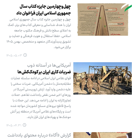
چهل‌وچهارمین جایزه کتاب سال
جمهوری اسلامی ایران فراخوان داد
چهل و چهارمین جایزه کتاب سال جمهوری اسلامی
ایران با هدف شناسایی و معرفی کتاب‌های برتر، کمک
به اعتلای سطح دانش و فرهنگ مکتوب جامعه
اسلامی، حفظ استقلال و هویت فرهنگی و حمایت و
تشویق پدیدآورندگان متعهد و متخصص، بهمن‌ ۱۴۰۵
برگزار می‌شود.
۱۴۰۵.۰۵.۰۳
آمریکایی‌ها در آستانه ذوب
ضربات کاری ایران بر کودک‌کش‌ها
قوای نظامی ایران اسلامی در ادامه سلسله عملیات
مقابله‌به‌مثل با دشمن آمریکایی، ضربات سختی را
علیه دشمن وارد آورد. ارتش تروریستی آمریکا در
روزهای اخیر ضمن نقض یادداشت تفاهم، حملات
تجاوزکارانه به ایران را ادامه می‌دهد. این حملات با
پاسخ قاطع نیروهای مسلح کشورمان مواجه شده
است و پایگاه‌های نظامی آمریکا در منطقه زیر آتش
موشک‌ها و پهپادهای ایران قرار دارند.
۱۴۰۵.۰۴.۳۱
گزارش «آگاه» درباره محتوای یادداشت