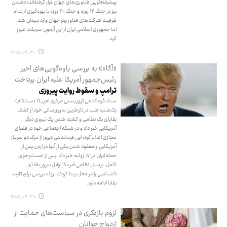
پیشرفته‌ترین فناوری‌های جهان قرار گرفته‌اند؛ دشمن
نیز در جنگ ۱۲ روزه و جنگ ۴۰ روزه با بهره‌گیری از تمام
ظرفیت شرکت‌های فناور برتر جهان وارد میدان شد،
اما جمهوری اسلامی ایران از این آزمون سربلند عبور
کرد.
۱۴۰۵.۰۴.۳۰
«آگاه» به بررسی یاوه‌گویی‌های اخیر
رئیس‌جمهور آمریکا علیه ایران پرداخت
ترامپ و سقوط روایت پیروزی
ستاد فرماندهی تروریستی مرکزی آمریکا (سنتکام)
یک‌شنبه شب در تازه‌ترین به‌روزرسانی خود از کشف
بقایای یک نظامی و کشته شدن یک نیروی دیگر
آمریکایی خبر داد و در شبکه اجتماعی خود در فضای
مجازی اعلام کرد: این فرماندهی دیروز از مرگ دو سرباز
آمریکایی و مفقود شدن یکی از آنها در اردن پس از
حمله ایران در ۱۷ ژوئیه خبر داد. پس از جست‌وجوی
کامل، پرسنل نظامی آمریکا اوایل دیروز بقایای
ناشناسی را در محل پیدا کردند. روند بررسی برای تایید
بقایا ادامه دارد.
۱۴۰۵.۰۴.۳۰
لزوم بازنگری در سیاست‌های حمایت از
ازدواج جوانان