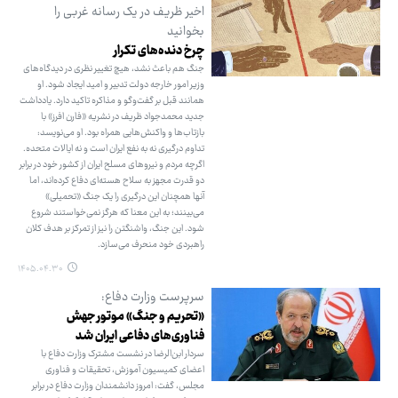
اخیر ظریف در یک رسانه غربی را
بخوانید
چرخ دنده‌های تکرار
جنگ هم باعث نشد، هیچ تغییر نظری در دیدگاه‌های
وزیر امور خارجه دولت تدبیر و امید ایجاد شود. او
همانند قبل بر گفت‌وگو و مذاکره تاکید دارد. یادداشت
جدید محمدجواد ظریف در نشریه «فارن افرز» با
بازتاب‌ها و واکنش‌هایی همراه بود. او می‌نویسد:
تداوم درگیری نه به نفع ایران است و نه ایالات متحده.
اگرچه مردم و نیروهای مسلح ایران از کشور خود در برابر
دو قدرت مجهز به سلاح هسته‌ای دفاع کرده‌اند، اما
آنها همچنان این درگیری را یک جنگ «تحمیلی»
می‌بینند؛ به این معنا که هرگز نمی‌خواستند شروع
شود. این جنگ، واشنگتن را نیز از تمرکز بر هدف کلان
راهبردی خود منحرف می‌سازد.
۱۴۰۵.۰۴.۳۰
سرپرست وزارت دفاع:
«تحریم و جنگ» موتور جهش
فناوری‌های دفاعی ایران شد
سردار ابن‌الرضا در نشست مشترک وزارت دفاع با
اعضای کمیسیون آموزش، تحقیقات و فناوری
مجلس، گفت: امروز دانشمندان وزارت دفاع در برابر