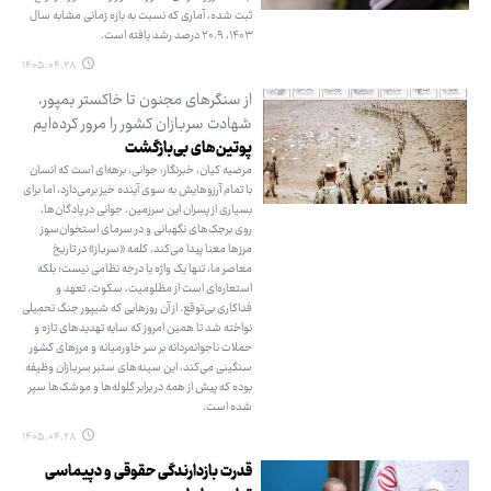
ثبت شده، آماری که نسبت به بازه زمانی مشابه سال
۱۴۰۳، ۲۰.۹ درصد رشد یافته است.
۱۴۰۵.۰۴.۲۸
از سنگرهای مجنون تا خاکستر بمپور،
شهادت سربازان کشور را مرور کرده‌ایم
پوتین‌های بی‌بازگشت
مرضیه کیان، خبرنگار: جوانی، برهه‌ای است که انسان
با تمام آرزوهایش به سوی آینده خیز برمی‌دارد، اما برای
بسیاری از پسران این سرزمین، جوانی در پادگان‌ها،
روی برجک‌های نگهبانی و در سرمای استخوان‌سوز
مرزها معنا پیدا می‌کند. کلمه «سرباز» در تاریخ
معاصر ما، تنها یک واژه یا درجه نظامی نیست؛ بلکه
استعاره‌ای است از مظلومیت، سکوت، تعهد و
فداکاری بی‌توقع. از آن روزهایی که شیپور جنگ تحمیلی
نواخته شد تا همین امروز که سایه تهدیدهای تازه و
حملات ناجوانمردانه بر سر خاورمیانه و مرزهای کشور
سنگینی می‌کند، این سینه‌های ستبر سربازان وظیفه
بوده که پیش از همه در برابر گلوله‌ها و موشک‌ها سپر
شده است.
۱۴۰۵.۰۴.۲۸
قدرت بازدارندگی حقوقی و دپیماسی