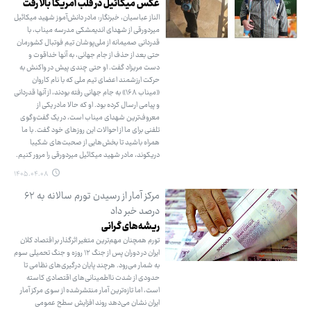
عکس میکائیل در قلب آمریکا بالا رفت
الناز عباسیان، خبرنگار: مادر دانش‌آموز شهید میکائیل
میردورقی از شهدای اندیمشکی مدرسه میناب، با
قدردانی صمیمانه از ملی‌پوشان تیم فوتبال کشورمان
حتی بعد از حذف از جام جهانی، به آنها خداقوت و
دست مریزاد گفت. او حتی چندی پیش در واکنش به
حرکت ارزشمند اعضای تیم ملی که با نام کاروان
«میناب ۱۶۸» به جام جهانی رفته بودند، از آنها قدردانی
و پیامی ارسال کرده بود. او که حالا مادر یکی از
معروف‌ترین شهدای میناب است، در یک گفت‌وگوی
تلفنی برای ما از احوالات این روزهای خود گفت. با ما
همراه باشید تا بخش‌هایی از صحبت‌های شکیبا
دریکوند، مادر شهید میکائیل میردورقی را مرور کنیم.
۱۴۰۵.۰۴.۰۸
مرکز آمار از رسیدن تورم سالانه به ۶۲
درصد خبر داد
ریشه‌های گرانی
تورم همچنان مهم‌ترین متغیر اثرگذار بر اقتصاد کلان
ایران در دوران پس از جنگ ۱۲ روزه و جنگ تحمیلی سوم
به شمار می‌رود. هرچند پایان درگیری‌های نظامی تا
حدودی از شدت نااطمینانی‌های اقتصادی کاسته
است، اما تازه‌ترین آمار منتشرشده از سوی مرکز آمار
ایران نشان می‌دهد روند افزایش سطح عمومی