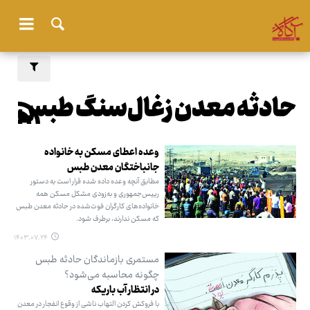
حادثه معدن زغال‌سنگ طبس
وعده اعطای مسکن به خانواده
جانباختگان معدن طبس
مطابق آنچه وعده داده شده قرار است به دستور
رییس‌جمهوری و به‌زودی مشکل مسکن همه
خانواده‌های کارگران فوت‌شده در حادثه معدن طبس
که مسکن ندارند، برطرف شود.
۱۴۰۳.۰۷.۲۴
مستمری بازماندگان حادثه طبس
چگونه محاسبه می‌شود؟
در انتظار آب باریکه
با فروکش کردن التهاب ناشی از وقوع انفجار در معدن