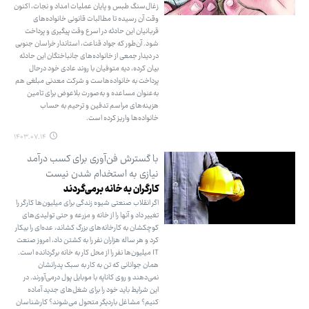
زغال‌سنگ طبس و پایان عملیات امداد و نجات، اکنون
وقت آن رسیده تا مطالبات قانونی خانواده‌های
قربانیان این حادثه در اسرع وقت پیگیری و پرداخت
شود. آن‌طور که جواد قناعت، استاندار خراسان جنوبی
در دیدار جمعی از خانواده‌های جانباختگان این حادثه
بیان کرده، دیه متوفیان با روند عادی خود درحال
پرداخت به خانواده‌هاست و شرکت معدنی مبلغی هم
به‌عنوان مساعده و به‌صورت بلاعوض برای تامین
هزینه‌های مراسم تدفین و ترحیم به حساب
خانواده‌ها واریز کرده است.
۱۴۰۳.۰۷.۱۴
با گسترش فن‌آوری برای کسب درآمد
نیازی به استخدام شدن نیست
کارگران به خانه برمی‌گردند
اگر انقلاب صنعتی شیوه زندگی برای میلیون‌ها کارگر را
تغییر داد و آنها را از خانه و مزرعه و حتی تولیدی‌های
کوچکشان به کارخانه‌های بزرگ کشاند، عده‌ای را بیکار
کرد و هر ساله هزاران نفر را به کشتن داد، امروز صنعت
IT میلیون‌ها نفر را از محل کار به خانه برگردانده است.
همان جوانانی که تن به کار به سبک پدرانشان
نمی‌دهند و روی کاناپه با موبایل پول درمی‌آورند. در
این شرایط باید خود را برای شغل‌های جدید آماده
کنیم؟ مشاغل باردیگر متحول می‌شوند؟ کارشناسان