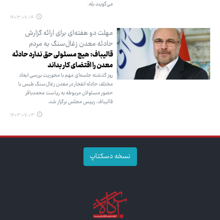
می‌گویند بله.
۱۴۰۳.۰۷.۰۴
مهلت دو هفته‌ای برای ارائه گزارش
حادثه معدن زغال‌سنگ به مردم
قالیباف: هیچ مسئولی حق ندارد حادثه
معدن را اقتضای کار بداند
روز گذشته جلسه‌ای مهم با محوریت بررسی ابعاد
مختلف حادثه انفجار در معدن زغال‌سنگ طبس با
حضور مسئولان مربوطه به ریاست محمدباقر
قالیباف، رییس مجلس برگزار شد.
۱۴۰۳.۰۷.۰۳
نسخه دسکتاپ