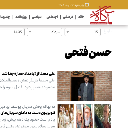
پنجشنبه ۱۵ مرداد ۱۴۰۵
خانه
فرهنگی
اجتماعی
سیاسی
ویژه نامه
چندرسان
تاریخ
15
مرداد
1405
حسن فتحی
علی مصفا از «بامداد خمار» جدا شد
علی مصفا بازیگر نقش «بصیرالملک» 
مجموعه حضور دارد، فصل سوم را هم
به بهانه پخش سریال یوسف پیامبر و 
تلویزیون دست به دامان سریال‌های
یادم است حدود یک دهه پیش، زمان پخ
سریال‌های میوه ممنوعه، متهم گریخت