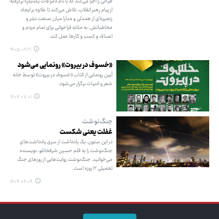
طرحی را اجرا می‌کند که با نام «مراعات یکدیگر» برگرفته
از پیام رهبر انقلاب، تلاش می‌کند تا علاوه بر ایجاد
زنجیره‌ای از همدلی و مدارا میان صنعت نشر و
مخاطبانش، به مثابه فراخوانی برای تمام مردم و
اصناف و کسب و کارها عمل کند.
۱۴۰۵.۰۲.۲۱
«خسوف در بیروت» رونمایی می‌شود
آیین رونمایی از کتاب «خسوف در بیروت» توسط خانه
شعر و ادبیات برگزار می‌شود.
۱۴۰۴.۰۷.۰۱
جنگ‌نوشت
غفلت یعنی شکست
در این ستون، یک یادداشت از سری یادداشت‌های
جنگ‌نوشت را به قلم حسین شرفخانلو، نویسنده
می‌خوانید. جنگ‌نوشت روایت‌هایی از روزهای جنگ
تحمیلی ۱۲روزه است.
۱۴۰۴.۰۶.۰۹