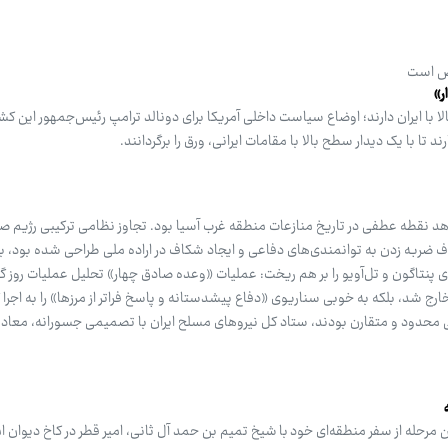
خص است
ر»
الا با ایران دارند؛ اوضاع سیاست داخلی آمریکا برای دونالد ترامپ رئیس‌جمهور این کشو
ند تا با یک دیدار سطح بالا با مقامات ایرانی، ورق را برگردانند.
اهد نقطه عطفی در تاریخ منازعات منطقه غرب آسیا بود. تجاوز نظامی ترکیبی رژیم 
هدف ضربه زدن به توانمندی‌های دفاعی و ایجاد شکاف در اراده ملی طراحی شده بود، ب
 پنتاگون و تل‌آویو را بر هم ریخت: عملیات «وعده صادق چهار» تحلیل عملیات روز 
 خارج شد، بلکه به خوبی سناریوی «دفاع پیشدستانه و پاسخ فراتر از مرزها» را به اجرا
محدود و متقارن بودند، ستاد کل نیروهای مسلح ایران با تصمیمی جسورانه، معادله 
 مرحله از سفر منطقه‌ای خود با شیخ تمیم بن حمد آل ثانی، امیر قطر در کاخ دیوان ا