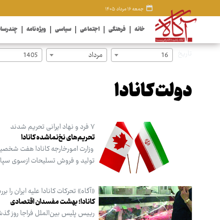
جمعه ۱۶ مرداد ۱۴۰۵
خانه
فرهنگی
اجتماعی
سیاسی
ویژه نامه
چندرسان
تاریخ
16
مرداد
1405
دولت کانادا
۷ فرد و نهاد ایرانی تحریم شدند
تحریم‌های نخ‌نماشده کانادا
وزارت امورخارجه کانادا هفت شخصیت ح
تولید و فروش تسلیحات ازسوی سپاه پا
«آگاه» تحرکات کانادا علیه ایران را بر
کانادا؛ بهشت مفسدان اقتصادی
رییس پلیس بین‌الملل فراجا روز گذش