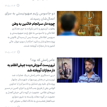
۱۴۰۵.۰۲.۱۴
دو جاسوس رژیم صهیونیستی به سزای
اعمال‌شان رسیدند
چوبه دار، سرانجام خائنین به وطن
یعقوب کریم‌پور و ناصر بکرزاده به جرم همکاری
اطلاعاتی و جاسوسی به نفع رژیم صهیونیستی و
سرویس اطلاعاتی موساد پس از رسیدگی قانونی به
پرونده‌های‌شان و تایید احکام از سوی دیوان عالی
کشور به دار مجازات آویخته شدند.
۱۴۰۵.۰۲.۱۳
عامر رامش که بود؟
تروریست آموزش‌دیده جیش‌الظلم به
دار مجازات آویخته شد
در پی دستگیری عامر رامش در یک عملیات ضد
تروریستی در بخش پیرسهراب شهرستان چابهار
پرونده‌ای علیه وی تشکیل و دادسرا او را با عناوین
اتهامی بغی از طریق بمب‌گذاری و اجرای کمین در مسیر
نیروهای نظامی، عضویت در گروه باغی جیش‌العدل و
عضویت در گروه معاند وابسته به شرور متواری
عبدالغفار نقشبندی به دادگاه انقلاب معرفی کرد.