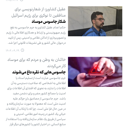
۱۴۰۵.۰۱.۱۷
عقیل کشاورز؛ از شعارنویسی برای
منافقین تا نوکری برای رژیم اسرائیل
شکار جاسوس موساد
حکم اعدام عقیل کشاورز به جرم جاسوسی به نفع
رژیم صهیونیستی و ارتباط و همکاری اطلاعاتی با رژیم
و تصویربرداری از اماکن نظامی و امنیتی، پس از تایید
در دیوان عالی کشور و طی تشریفات قانونی اجرا شد.
۱۴۰۴.۰۹.۲۹
خائنان به وطن و مردم که ‌برای موساد
کار می‌کردند
جاسوس‌هایی که نقره داغ می‌شوند
جرم جاسوسی عبارت است از تسلیم اسناد یا
اطلاعاتی به اشخاصی که صلاحیت دسترسی به آن
اطلاعات را ندارند به نحوی که افشای آن اطلاعات برای
امنیت یا مصالح کشور مضر و برای دشمن مفید
باشد. جرم جاسوسی از مصادیق بارز جرائم علیه
امنیت ملی است که معمولا به صورت سازمان‌یافته و
در عین حال فرا ملی است، چرا که با ارتکاب آن اطلاعات
حیاتی یک کشور در زمینه امور نظامی، امنیتی و
سیاسی از طریق یک نظام سازمان‌یافته و با استفاده از
منابع انسانی، در اختیار کشور یا کشورهای دیگر قرار