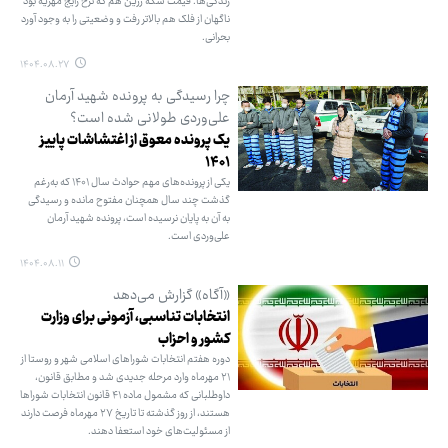
زندگی‌ها. قیمت سکه زرین هم که نرخ رایج مهریه بود
ناگهان از فلک هم بالاتر رفت و وضعیتی را به وجود آورد
بحرانی.
۱۴۰۴.۰۸.۲۷
چرا رسیدگی به پرونده شهید آرمان
علی‌وردی طولانی شده است؟
یک پرونده معوق از اغتشاشات پاییز
۱۴۰۱
یکی از پرونده‌های مهم حوادث سال ۱۴۰۱ که به‌رغم
گذشت چند سال همچنان مفتوح مانده و رسیدگی
به آن به پایان نرسیده است، پرونده شهید آرمان
علی‌وردی است.
۱۴۰۴.۰۸.۱۱
«آگاه» گزارش می‌دهد
انتخابات تناسبی، آزمونی برای وزارت
کشور و احزاب
دوره هفتم انتخابات شوراهای اسلامی شهر و روستا از
۲۱ مهرماه وارد مرحله جدیدی شد و مطابق قانون،
داوطلبانی که مشمول ماده ۴۱ قانون انتخابات شوراها
هستند، از روز گذشته تا تاریخ ۲۷ مهرماه فرصت دارند
از مسئولیت‌های خود استعفا دهند.