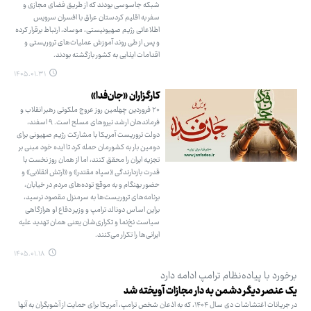
شبکه جاسوسی بودند که از طریق فضای مجازی و
سفر به اقلیم کردستان عراق با افسران سرویس
اطلاعاتی رژیم صهیونیستی، موساد، ارتباط برقرار کرده
و پس از طی روند آموزش عملیات‌های تروریستی و
اقدامات ایذایی به کشور بازگشته بودند.
۱۴۰۵.۰۱.۳۱
کارگزاران «جان‌فدا»
۲۰ فروردین چهلمین روز عروج ملکوتی رهبر انقلاب و
فرماندهان ارشد نیروهای مسلح است. ۹ اسفند،
دولت تروریست آمریکا با مشارکت رژیم صهیونی برای
دومین بار به کشورمان حمله کرد تا ایده خود مبنی بر
تجزیه ایران را محقق کنند، اما از همان روز نخست با
قدرت بازدارندگی «سپاه مقتدر» و «ارتش انقلابی» و
حضور بهنگام و به موقع توده‌های مردم در خیابان،
برنامه‌های تروریست‌ها به سرمنزل مقصود نرسید،
براین اساس دونالد ترامپ و وزیر دفاع او هرازگاهی
سیاست نخ‌نما و تکراری‌شان یعنی همان تهدید علیه
ایرانی‌ها را تکرار می‌کنند.
۱۴۰۵.۰۱.۱۸
برخورد با پیاده‌نظام ترامپ ادامه دارد
یک عنصر دیگر دشمن به دار مجازات آویخته شد
در جریانات اغتشاشات دی‌ سال ۱۴۰۴، که به اذعان شخص ترامپ، آمریکا برای حمایت از آشوبگران به آنها