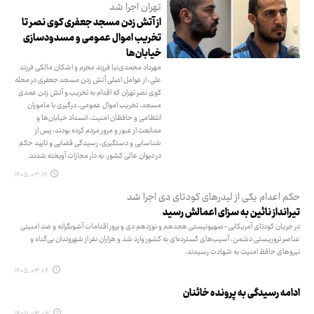
تهران اجرا شد
از آتش‌ زدن مسجد جعفری کوی نصر تا
تخریب اموال عمومی و مسدودسازی
خیابان‌ها
مهرداد محمدی‌نیا فرزند محرم و اشکان مالکی فرزند
علی، از عوامل اصلی آتش‌ زدن مسجد جعفری در محله
کوی نصر تهران که اقدام به تخریب و آتش‌ زدن عمدی
مسجد، تخریب اموال عمومی، درگیری با ماموران
انتظامی و حافظان امنیت، انسداد خیابان‌ها و
ممانعت از عبور و مرور مردم کرده بودند، پس از
شناسایی و دستگیری، رسیدگی قضایی و تایید حکم
در دیوان عالی کشور، به دار مجازات آویخته شدند.
۱۴۰۵.۰۳.۱۲
حکم اعدام یکی از لیدرهای کودتای دی اجرا شد
تیرانداز نائین به سزای اعمالش رسید
در جریان کودتای آمریکایی-صهیونیستی هجدهم و نوزدهم دی و بروز اقدامات آشوبگرانه و ضد امنیتی
عناصر تروریستی دشمن، آسیب‌های گسترده‌ای به کشور وارد شد و هزاران نفر از شهروندان بی‌گناه و
نیروهای حافظ امنیت به شهادت رسیدند.
۱۴۰۵.۰۳.۰۴
ادامه رسیدگی به پرونده خائنان