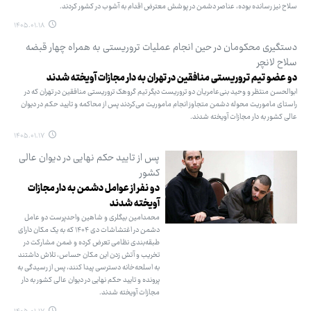
سلاح نیز رسانده بوده، عناصر دشمن در پوشش معترض اقدام به آشوب در کشور کردند.
۱۴۰۵.۰۱.۱۸
دستگیری محکومان در حین انجام عملیات تروریستی به همراه چهار قبضه
سلاح لانچر
دو عضو تیم تروریستی منافقین در تهران به دار مجازات آویخته شدند
ابوالحسن منتظر و وحید بنی‌عامریان دو تروریست دیگر تیم گروهک تروریستی منافقین در تهران که در
راستای ماموریت محوله دشمن متجاوز انجام ماموریت می‌کردند پس از محاکمه و تایید حکم در دیوان
عالی کشور به دار مجازات آویخته شدند.
۱۴۰۵.۰۱.۱۷
پس از تایید حکم نهایی در دیوان عالی
کشور
دو نفر از عوامل دشمن به دار مجازات
آویخته شدند
محمدامین بیگلری و شاهین واحدپرست دو عامل
دشمن در اغتشاشات دی‌ ۱۴۰۴ که به یک مکان دارای
طبقه‌بندی نظامی تعرض کرده و ضمن مشارکت در
تخریب و آتش زدن این مکان حساس، تلاش داشتند
به اسلحه‌خانه دسترسی پیدا کنند، پس از رسیدگی به
پرونده و تایید حکم نهایی در دیوان عالی کشور به دار
مجازات آویخته شدند.