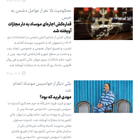
۱۴۰۵.۰۲.۰۷
محکومیت ۱۵ نفر از عوامل دشمن به
حبس
قداره‌کش اجاره‌ای موساد به دار مجازات
آویخته شد
عرفان کیانی از عناصر اصلی دشمن در اغتشاشات دی
۱۴۰۴ در اصفهان که با ماموریت موساد اقدام به
تخریب و تحریق اموال عمومی و خصوصی، ایجاد رعب
و وحشت در سطح شهر و قداره‌کشی کرده بود، پس از
تایید حکم دادگاه از سوی دیوان عالی کشور و طی روال
قانونی، بامداد روز گذشته به دار مجازات آویخته شد.
۱۴۰۵.۰۲.۰۶
یکی دیگر از جواسیس موساد اعدام
شد
مهدی ‌فرید که بود؟
مهدی فرید فرزند امان‌الله به جرم همکاری گسترده با
سرویس تروریستی-جاسوسی موساد پس از
رسیدگی به پرونده و تایید حکم نهایی در دیوان عالی
کشور به دار مجازات آویخته شد. نامبرده مسئول
بخش مدیریت کمیته پدافند غیرعامل یکی از
سازمان‌های حساس کشور بود که از طریق فضای
مجازی با سرویس تروریستی-جاسوسی رژیم