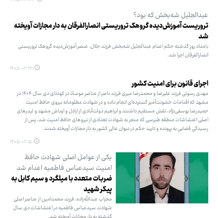
۱۴۰۵.۰۳.۰۳
عبدالجلیل شه‌بخش که بود؟
تروریست آموزش‌دیده گروهک تروریستی انصارالفرقان به دار مجازات آویخته
شد
بامداد روز گذشته حکم اعدام عبدالجلیل شه‌بخش فرزند جلال، عنصر آموزش‌دیده گروهک تروریستی
انصارالفرقان اجرا شد.
۱۴۰۵.۰۲.۲۲
اجرای قانون برای امنیت کشور
مهدی رسولی فرزند علیرضا و محمدرضا میری فرزند ناصر از عناصر موساد در کودتای دی سال ۱۴۰۴ در
مشهد که اقدامات خشونت‌آمیز گسترده‌ای انجام داده و در شهادت مظلومانه نیروی حافظ امنیت
حمیدرضا یوسفی‌نژاد، نقش مستقیم داشتند و ابراهیم دولت‌آبادی از اراذل و اوباش مشهد و لیدرهای
اصلی اغتشاشات منطقه طبرسی که منجر به شهادت تعدادی از نیروهای حافظ امنیت شد، پس از
رسیدگی قضایی به پرونده و تایید حکم در دیوان عالی کشور به دار مجازات آویخته شدند.
۱۴۰۵.۰۲.۱۵
یکی از عوامل اصلی شهادت حافظ
امنیت سیدعباس فاطمیه اعدام شد
ضربات متعدد با میلگرد و سیم کابل به
پیکر شهید
محراب عبدالله‌زاده، فرزند محمدامین از عناصر اصلی
شهادت سیدعباس فاطمیه در اغتشاشات دی سال
گذشته به دار مجازات آویخته شد.