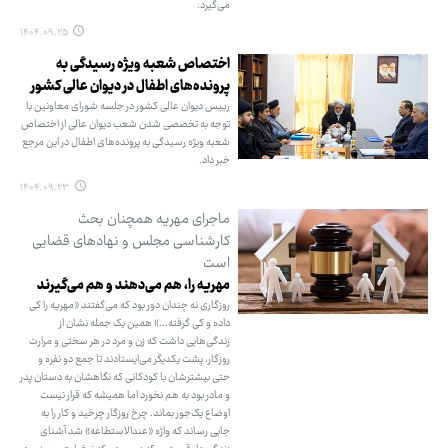
می‌گیرد.
۱۴۰۴.۰۹.۲۵
اختصاص شعبه ویژه رسیدگی به
پرونده‌های اطفال در دیوان عالی کشور
رییس دیوان عالی کشور در جلسه شورای معاونین با
توجه به تخصصی شدن شعب دیوان عالی از اختصاص
شعبه ویژه رسیدگی به پرونده‌های اطفال در این مرجع
خبر داد.
۱۴۰۴.۰۹.۲۳
ماجرای مهریه همچنان بحث
کارشناسی مجلس و نهادهای قضایی
است
مهریه را، هم می‌دهند و هم می‌گیرند
روزگاری نه چندان دور بود که می‌گفتند «مهریه را کی
داده و کی گرفته...» همین یک جمله نشان از
زندگی‌هایی داشت که زن و مرد در هر سختی و مرارت
روزگار، پشت یکدیگر می‌ایستادند تا جمع دو نفره و
حتی بیشترشان با کودکانی که نگاهشان به دستان پدر
و مادر بود به هم نخورد اما همیشه که قرار نیست
اوضاع یک‌جور بماند. چرخ روزگار چرخید و کار را به
جایی رساند که واژه «عندالاستطاعه» شد آشنای