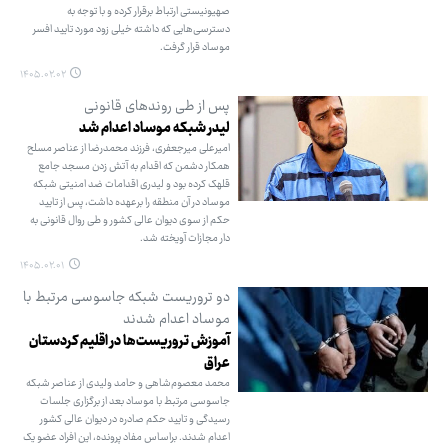
صهیونیستی ارتباط برقرار کرده و با توجه به
دسترسی‌هایی که داشته خیلی زود مورد تایید افسر
موساد قرار گرفت.
۱۴۰۵.۰۲.۰۲
پس از طی روندهای قانونی
لیدر شبکه موساد اعدام شد
امیرعلی میرجعفری، فرزند محمدرضا از عناصر مسلح
همکار دشمن که اقدام به آتش زدن مسجد جامع
قلهک کرده بود و لیدری اقدامات ضد امنیتی شبکه
موساد در آن منطقه را برعهده داشت، پس از تایید
حکم از سوی دیوان عالی کشور و طی روال قانونی به
دار مجازات آویخته شد.
۱۴۰۵.۰۲.۰۱
دو تروریست شبکه جاسوسی مرتبط با
موساد اعدام شدند
آموزش تروریست‌ها در اقلیم کردستان
عراق
محمد معصوم‌شاهی و حامد ولیدی از عناصر شبکه
جاسوسی مرتبط با موساد بعد از برگزاری جلسات
رسیدگی و تایید حکم صادره در دیوان عالی کشور
اعدام شدند. براساس مفاد پرونده، این افراد عضو یک