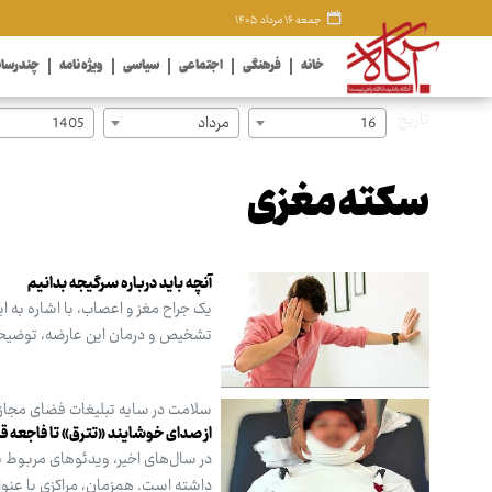
جمعه ۱۶ مرداد ۱۴۰۵
خانه
فرهنگی
اجتماعی
سیاسی
ویژه نامه
چندرسان
تاریخ
16
مرداد
1405
سکته مغزی
آنچه باید درباره سرگیجه بدانیم
یک جراح مغز و اعصاب، با اشاره به ا
تشخیص و درمان این عارضه، توضیحا
سلامت در سایه تبلیغات فضای مجا
از صدای خوشایند «تترق» تا فاجعه ق
در سال‌های اخیر، ویدئوهای مربوط به
داشته است. همزمان، مراکزی با عنوا