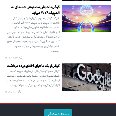
گوگل با هوش مصنوعی جمینای به
المپیک ۲۰۲۸ می‌آید
شرکت گوگل به‌عنوان یکی از شرکای بنیان‌گذار
بازی‌های المپیک و پارالمپیک ۲۰۲۸ لس‌آنجلس
معرفی شد تا با ارائه فناوری‌های پیشرفته خود،
تجربه‌ای تعاملی، شخصی‌سازی‌شده و دسترس‌پذیر
برای ورزشکاران، تماشاگران و تیم‌های اجرایی فراهم
کند. این همکاری، گامی مهم در جهت دیجیتال‌محور
شدن بزرگ‌ترین رویداد ورزشی جهان محسوب
می‌شود.
۱۴۰۴.۰۷.۲۳
گوگل از یک ماجرای اخاذی پرده برداشت
گوگل اعلام کرد هکرها ایمیل‌های اخاذی به تعداد
نامشخصی از مدیران ارشد اجرایی شرکت‌های مختلف
ارسال می‌کنند و مدعی می‌شوند داده‌های حساس
آنها را از نرم‌افزارهای تجاری اورکل به سرقت برده‌اند.
۱۴۰۴.۰۷.۱۲
نسخه دسکتاپ