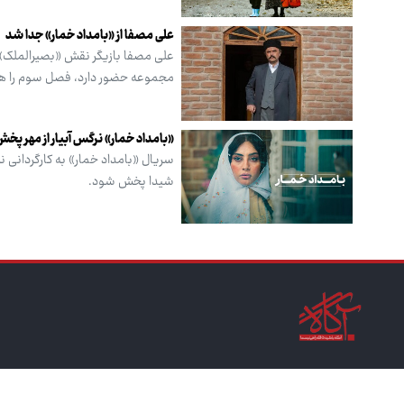
علی مصفا از «بامداد خمار» جدا شد
علی مصفا بازیگر نقش «بصیرالملک» 
مجموعه حضور دارد، فصل سوم را هم
«بامداد خمار» نرگس آبیار از مهر پخ
سریال «بامداد خمار» به کارگردانی نر
شیدا پخش شود.