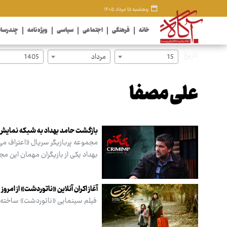
پنجشنبه ۱۵ مرداد ۱۴۰۵
خانه
فرهنگی
اجتماعی
سیاسی
ویژه نامه
چندرسان
تاریخ
15
مرداد
1405
علی مصفا
بازگشت حامد بهداد به شبکه نمایش
بهداد یکی از بازیگران مهمان این م
آغاز اکران آنلاین «ناتوردشت» از امروز
فیلم سینمایی «ناتوردشت» ساخته م