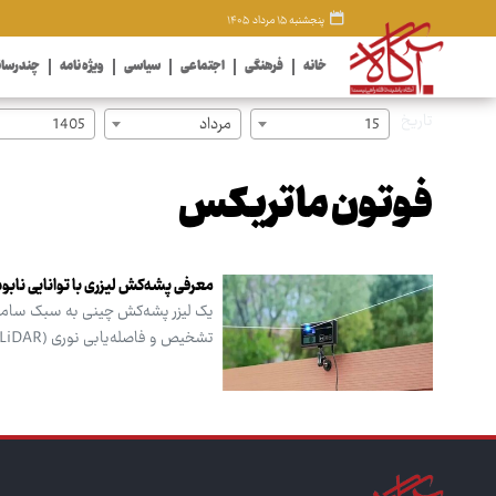
پنجشنبه ۱۵ مرداد ۱۴۰۵
خانه
فرهنگی
اجتماعی
سیاسی
ویژه نامه
چندرسان
تاریخ
15
مرداد
1405
فوتون ماتریکس
معرفی پشه‌کش لیزری با توانایی نابودی ۳۰ حشره در ث
تشخیص و فاصله‌یابی نوری (LiDAR) برای تعیین موقعیت استفاده می‌کند.