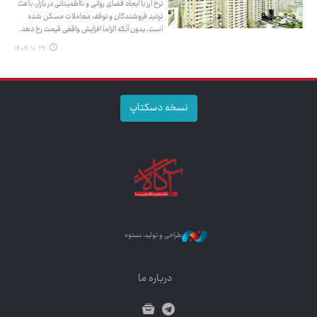
نرخ ارز با ایجاد فضای روانی و نااطمینانی در بازار، باعث
تردید فروشندگان و توقف معاملات مسکن شده
است، بدون آنکه الزاما افزایش واقعی قیمت رخ دهد.
۱۴۰۴.۱۰.۲۹
نسخه دسکتاپ
طراحی و تولید: نستوه
درباره ما