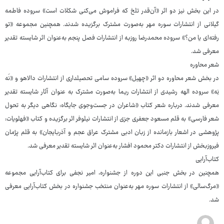
در این بخش نیز دو اثر «آن‌قدر تلخ که فراموش می‌کنی شکلات است» سروده فاطمه
گیلانی از انتشارات سوره مهر به‌صورت مشترک برگزیده شدند. همچنین مجموعه «تو
رفته‌ای یا من؟» سروده محمدرضا روزبه از انتشارات فصل پنجم به‌عنوان اثر شایسته تقدیر
معرفی شد.
شعر محاوره
در بخش شعر محاوره دو اثر «چهیل» سروده سامی تحصیلداری از انتشارات دالاهو و «نَه
نِه» سروده الهه رشیدی از انتشارات ریما به‌صورت مشترک به عنوان آثار شایسته تقدیر
معرفی شدند. درباره شعر کتاب «شاعران در جست‌وجوی جایگاه: نگاهی دیگر به تحول
شعر فارسی» به قلم مسعود جعفری جزی از انتشارات نیلوفر اثر برگزیده و کتاب «فهلویات:
پژوهشی در اشعار بازمانده از زبان ادبی مشترک عراق عجم و آذربایجان» به قلم پژمان
فیروزبخش از انتشارات دکتر محمود افشار به‌عنوان اثر شایسته تقدیر معرفی شد.
کتاب‌آرایی
همچنین در بخش جنبی این دوره از جشنواره، امیر نجفی برای کتاب‌آرایی مجموعه
«مرگ‌سالی» از انتشارات سوره مهر به‌عنوان منتخب جشنواره در بخش کتاب‌آرایی معرفی
شد.