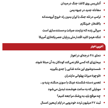
آتش‌بس روی کاغذ؛ جنگ در میدان
معادله جدید در جبهه یمن
ترامپ در تله جنگ با ایران بدون راه خروج آبرومندانه
باافتخار، خبرنگارم
میراثی زنده که نیازمند صیانت و مستندسازی است
تنگه هرمز؛ کلید اقتدار ملی و پایان عصر یکه‌تازی آمریکا
آخرین اخبار
دمای ۴۸ درجه‌ای در اهواز
بیماری‌ای که کسی فکر نمی‌کند کودکان به آن مبتلا شوند
شست‌وشوی این ماده غذایی را جدی بگیرید
«لوچو» میراث پهلوانی مازندران
تعمیر دسته شکسته عینک با سوزن منگنه، پنبه و...
موبایلی که به ساعت هوشمند تبدیل می‌شود
چه موقع باید به پزشک مراجعه کنیم؟
ثبت ۶۷ میلیون تردد خودرویی در ایام اربعین امسال